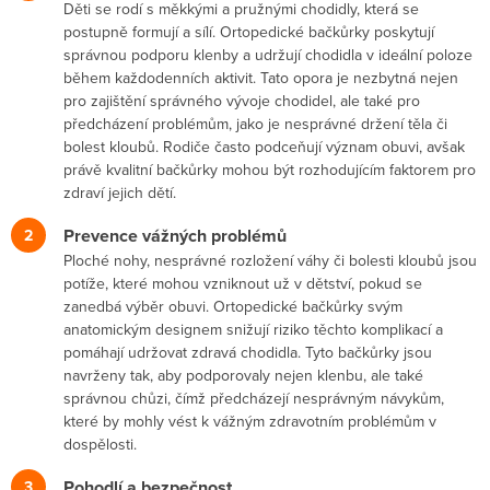
Děti se rodí s měkkými a pružnými chodidly, která se
postupně formují a sílí. Ortopedické bačkůrky poskytují
správnou podporu klenby a udržují chodidla v ideální poloze
během každodenních aktivit. Tato opora je nezbytná nejen
pro zajištění správného vývoje chodidel, ale také pro
předcházení problémům, jako je nesprávné držení těla či
bolest kloubů. Rodiče často podceňují význam obuvi, avšak
právě kvalitní bačkůrky mohou být rozhodujícím faktorem pro
zdraví jejich dětí.
Prevence vážných problémů
Ploché nohy, nesprávné rozložení váhy či bolesti kloubů jsou
potíže, které mohou vzniknout už v dětství, pokud se
zanedbá výběr obuvi. Ortopedické bačkůrky svým
anatomickým designem snižují riziko těchto komplikací a
pomáhají udržovat zdravá chodidla. Tyto bačkůrky jsou
navrženy tak, aby podporovaly nejen klenbu, ale také
správnou chůzi, čímž předcházejí nesprávným návykům,
které by mohly vést k vážným zdravotním problémům v
dospělosti.
Pohodlí a bezpečnost