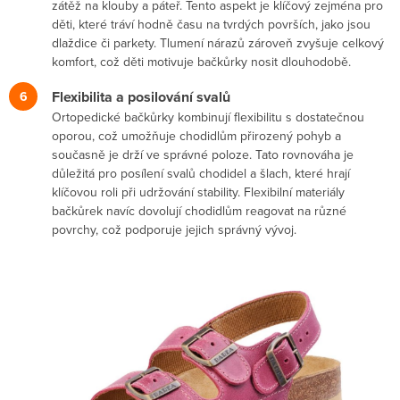
zátěž na klouby a páteř. Tento aspekt je klíčový zejména pro
děti, které tráví hodně času na tvrdých površích, jako jsou
dlaždice či parkety. Tlumení nárazů zároveň zvyšuje celkový
komfort, což děti motivuje bačkůrky nosit dlouhodobě.
Flexibilita a posilování svalů
Ortopedické bačkůrky kombinují flexibilitu s dostatečnou
oporou, což umožňuje chodidlům přirozený pohyb a
současně je drží ve správné poloze. Tato rovnováha je
důležitá pro posílení svalů chodidel a šlach, které hrají
klíčovou roli při udržování stability. Flexibilní materiály
bačkůrek navíc dovolují chodidlům reagovat na různé
povrchy, což podporuje jejich správný vývoj.