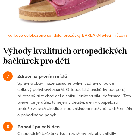
Korkové celokožené sandále, přezůvky BAREA 046462 - růžová
Výhody kvalitních ortopedických
bačkůrek pro děti
Zdraví na prvním místě
Správná obuv může zásadně ovlivnit zdraví chodidel i
celkový pohybový aparát. Ortopedické bačkůrky podporují
přirozený růst chodidel a snižují riziko vzniku deformací. Tato
prevence je důležitá nejen v dětství, ale i v dospělosti,
protože zdravá chodidla jsou základem správného držení těla
a pohodlného pohybu.
Pohodlí po celý den
Ortopedické bačkůrky jsou navrženy tak, aby zajistily