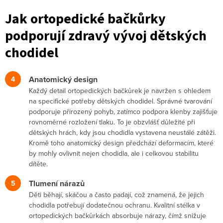
Jak ortopedické bačkůrky
podporují zdravý vývoj dětských
chodidel
Anatomický design
Každý detail ortopedických bačkůrek je navržen s ohledem
na specifické potřeby dětských chodidel. Správné tvarování
podporuje přirozený pohyb, zatímco podpora klenby zajišťuje
rovnoměrné rozložení tlaku. To je obzvlášť důležité při
dětských hrách, kdy jsou chodidla vystavena neustálé zátěži.
Kromě toho anatomický design předchází deformacím, které
by mohly ovlivnit nejen chodidla, ale i celkovou stabilitu
dítěte.
Tlumení nárazů
Děti běhají, skáčou a často padají, což znamená, že jejich
chodidla potřebují dodatečnou ochranu. Kvalitní stélka v
ortopedických bačkůrkách absorbuje nárazy, čímž snižuje