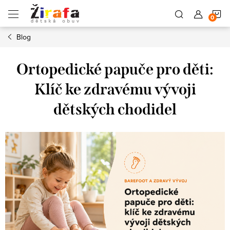
Přejít
N
na
obsah
Blog
K
Ortopedické papuče pro děti:
Klíč ke zdravému vývoji
dětských chodidel