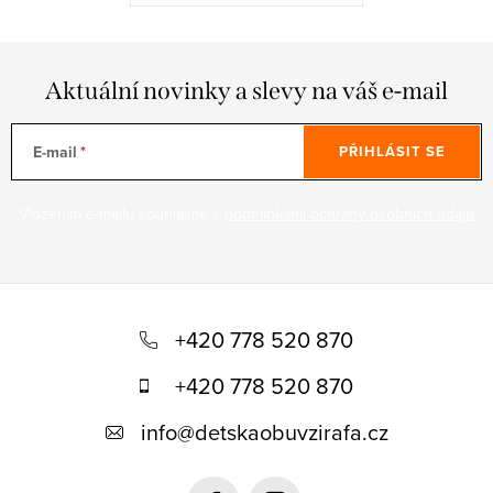
Aktuální novinky a slevy na váš e-mail
E-mail
PŘIHLÁSIT SE
Vložením e-mailu souhlasíte s
podmínkami ochrany osobních údajů
Z
á
+420 778 520 870
p
+420 778 520 870
a
info
@
detskaobuvzirafa.cz
t
í