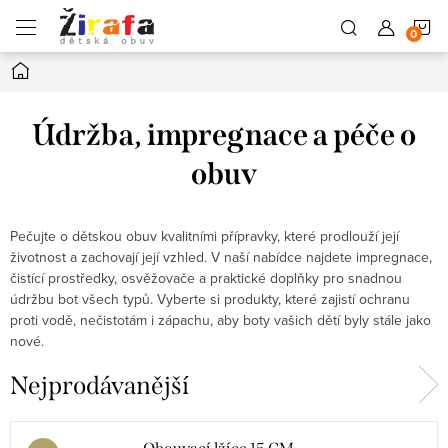
Přejít
N
na
obsah
Domů
K
Údržba, impregnace a péče o
obuv
Pečujte o dětskou obuv kvalitními přípravky, které prodlouží její
životnost a zachovají její vzhled. V naší nabídce najdete impregnace,
čistící prostředky, osvěžovače a praktické doplňky pro snadnou
údržbu bot všech typů. Vyberte si produkty, které zajistí ochranu
proti vodě, nečistotám i zápachu, aby boty vašich dětí byly stále jako
nové.
Nejprodávanější