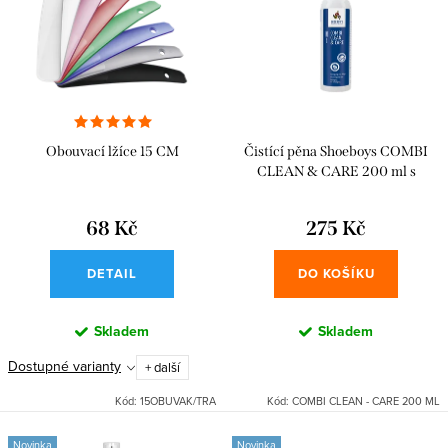
p
i
r
s
o
p
d
r
u
Obouvací lžíce 15 CM
Čistící pěna Shoeboys COMBI
o
k
CLEAN & CARE 200 ml s
d
výživou
t
u
68 Kč
275 Kč
ů
k
DETAIL
DO KOŠÍKU
t
ů
Skladem
Skladem
Dostupné varianty
+ další
Kód:
15OBUVAK/TRA
Kód:
COMBI CLEAN - CARE 200 ML
Novinka
Novinka