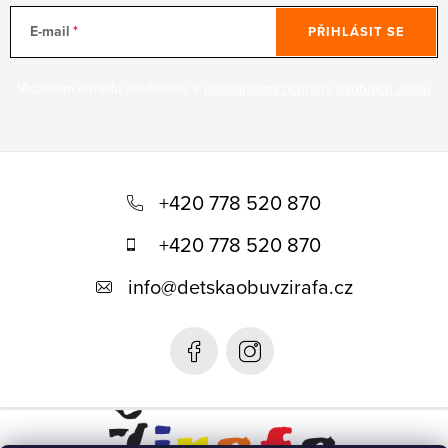
E-mail
PŘIHLÁSIT SE
Vložením e-mailu souhlasíte s
podmínkami ochrany osobních údajů
Z
á
+420 778 520 870
p
+420 778 520 870
a
info
@
detskaobuvzirafa.cz
t
í