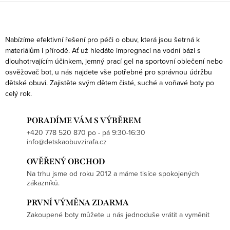
O
v
Nabízíme efektivní řešení pro péči o obuv, která jsou šetrná k
l
materiálům i přírodě. Ať už hledáte impregnaci na vodní bázi s
dlouhotrvajícím účinkem, jemný prací gel na sportovní oblečení nebo
á
osvěžovač bot, u nás najdete vše potřebné pro správnou údržbu
d
dětské obuvi. Zajistěte svým dětem čisté, suché a voňavé boty po
a
celý rok.
c
í
PORADÍME VÁM S VÝBĚREM
p
+420 778 520 870 po - pá 9:30-16:30
info@detskaobuvzirafa.cz
r
v
OVĚŘENÝ OBCHOD
k
Na trhu jsme od roku 2012 a máme tisíce spokojených
y
zákazníků.
v
PRVNÍ VÝMĚNA ZDARMA
ý
Zakoupené boty můžete u nás jednoduše vrátit a vyměnit
p