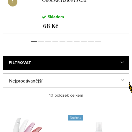
Obouvací lžíce 15 CM
Skladem
68 Kč
FILTROVAT
Ř
Nejprodávanější
a
Abecedně
10
položek celkem
z
e
Nejlevnější
V
n
Novinka
ý
Nejdražší
í
p