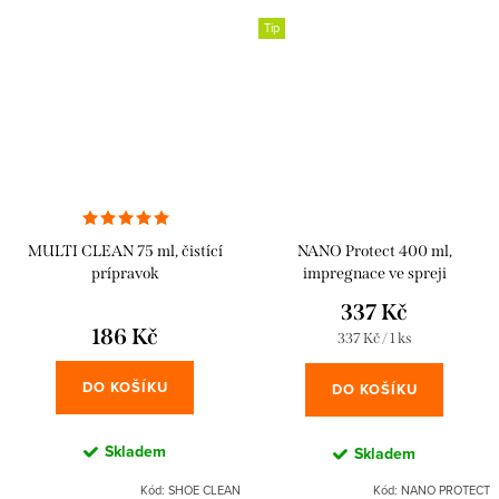
Tip
MULTI CLEAN 75 ml, čistící
NANO Protect 400 ml,
prípravok
impregnace ve spreji
337 Kč
186 Kč
Měrná
337 Kč / 1 ks
cena:
DO KOŠÍKU
DO KOŠÍKU
Skladem
Skladem
Kód:
SHOE CLEAN
Kód:
NANO PROTECT