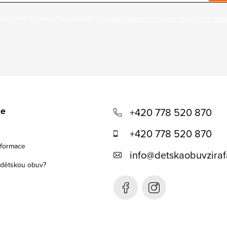
ložením e-mailu souhlasíte s
podmínkami ochrany osobních úda
ce
+420 778 520 870
+420 778 520 870
nformace
info
@
detskaobuvziraf
t dětskou obuv?