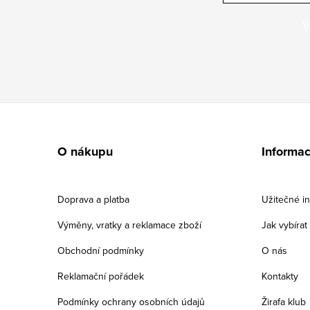
V
Z
á
O nákupu
Informa
p
a
Doprava a platba
Užitečné i
t
Výměny, vratky a reklamace zboží
Jak vybíra
í
Obchodní podmínky
O nás
Reklamační pořádek
Kontakty
Podmínky ochrany osobních údajů
Žirafa klub