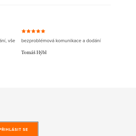
ní, vše
bezproblémová komunikace a dodání
Tomáš Hýbl
PŘIHLÁSIT SE