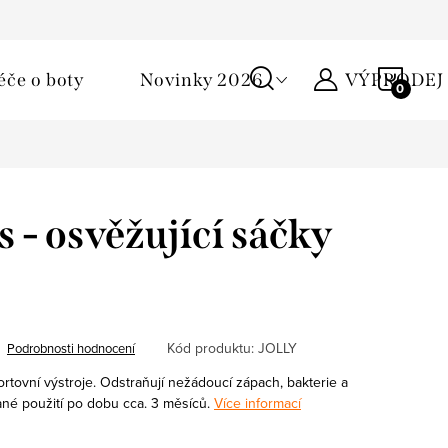
Podmínky ochrany osobních údajů
Žirafa klub
Kontakty
NÁKU
éče o boty
Novinky 2026
VÝPRODEJ
KOŠÍ
s - osvěžující sáčky
Kód produktu:
JOLLY
Podrobnosti hodnocení
rtovní výstroje.
Odstraňují nežádoucí zápach, bakterie a
é použití po dobu cca. 3 měsíců.
Více informací