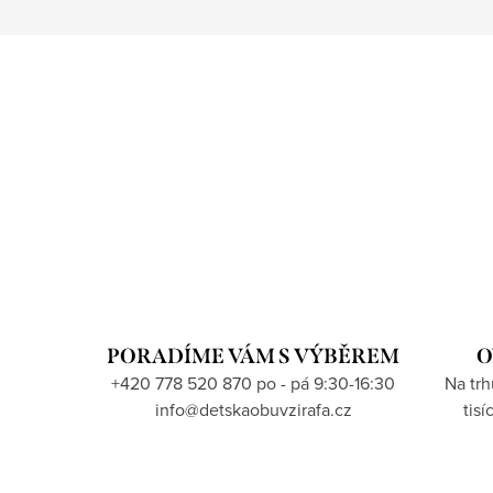
PORADÍME VÁM S VÝBĚREM
O
+420 778 520 870 po - pá 9:30-16:30
Na tr
info@detskaobuvzirafa.cz
tis