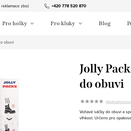
 reklamace zboží
Obchodní podmínky
+420 778 520 870
Reklamační pořádek
Pro holky
Pro kluky
Blog
P
do obuvi
Jolly Pack
do obuvi
Neohodnoceno
Voňavé sáčky do obuvi a spo
vlhkost.
Určeno pro opakovan