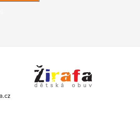
jů
a.cz