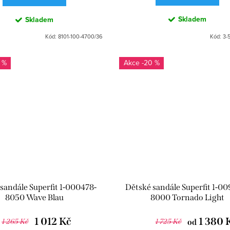
Skladem
Skladem
Kód:
8101-100-4700/36
Kód:
3-
 %
-20 %
sandále Superfit 1-000478-
Dětské sandále Superfit 1-0
8050 Wave Blau
8000 Tornado Light
1 012 Kč
1 380 
1 265 Kč
1 725 Kč
od