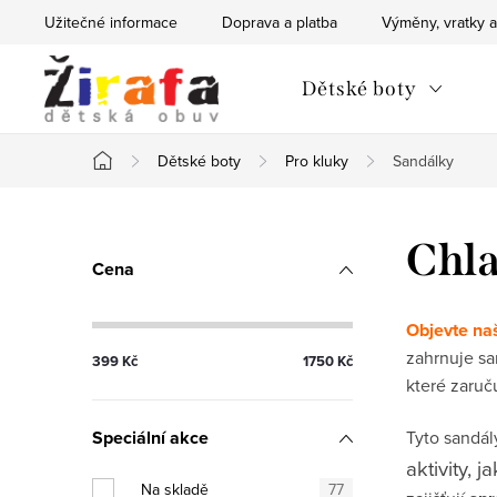
Přejít
Užitečné informace
Doprava a platba
Výměny, vratky a
na
obsah
Dětské boty
Dětské boty
Pro kluky
Sandálky
Domů
P
Chla
Cena
o
s
Objevte na
zahrnuje s
399
Kč
1750
Kč
t
které zaruč
r
Speciální akce
Tyto sandál
a
aktivity, 
Na skladě
77