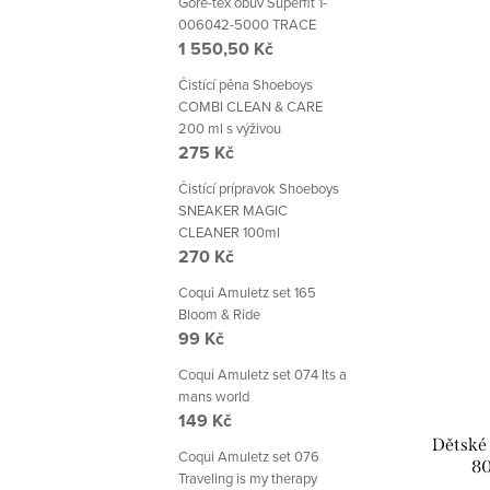
Gore-tex obuv Superfit 1-
006042-5000 TRACE
1 550,50 Kč
Čistící pěna Shoeboys
COMBI CLEAN & CARE
200 ml s výživou
275 Kč
Čistící prípravok Shoeboys
SNEAKER MAGIC
CLEANER 100ml
270 Kč
Coqui Amuletz set 165
Bloom & Ride
99 Kč
Coqui Amuletz set 074 Its a
mans world
149 Kč
Dětské 
Coqui Amuletz set 076
80
Traveling is my therapy