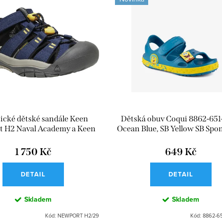
tické dětské sandále Keen
Dětská obuv Coqui 8862-651
 H2 Naval Academy a Keen
Ocean Blue, SB Yellow SB Sp
Yellow
a Amulet
1 750 Kč
649 Kč
DETAIL
DETAIL
Skladem
Skladem
Kód:
NEWPORT H2/29
Kód:
8862-65