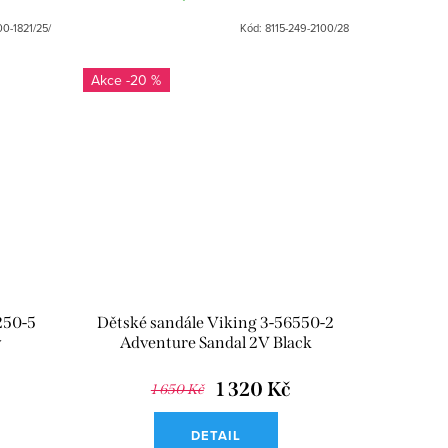
00-1821/25/
Kód:
8115-249-2100/28
-20 %
250-5
Dětské sandále Viking 3-56550-2
y
Adventure Sandal 2V Black
1 320 Kč
1 650 Kč
DETAIL