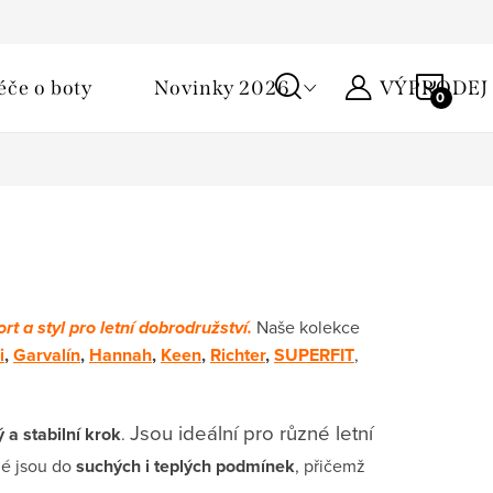
Podmínky ochrany osobních údajů
Žirafa klub
Kontakty
NÁKU
éče o boty
Novinky 2026
VÝPRODEJ
KOŠÍ
t a styl pro letní dobrodružství.
Naše kolekce
i
,
Garvalín
,
Hannah
,
Keen
,
Richter
,
SUPERFIT
,
Jsou ideální pro různé letní
 a stabilní krok
.
é jsou do
suchých i teplých podmínek
, přičemž