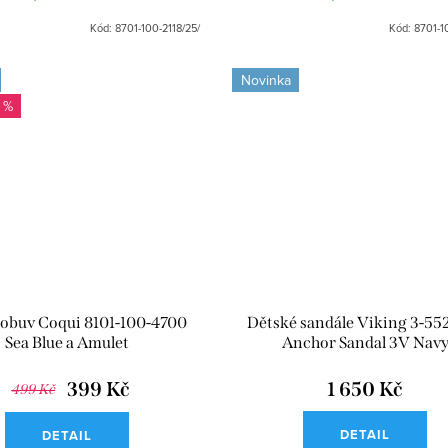
Kód:
8701-100-2118/25/
Kód:
8701-1
Novinka
 %
 obuv Coqui 8101-100-4700
Dětské sandále Viking 3-55
Sea Blue a Amulet
Anchor Sandal 3V Nav
399 Kč
1 650 Kč
499 Kč
DETAIL
DETAIL