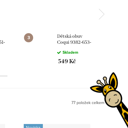
Dětská obuv
51-
Coqui 9382-653-
lue,
4730 Paw Patrol
Skladem
Sea Blue
549 Kč
77
položek celkem
Novinka