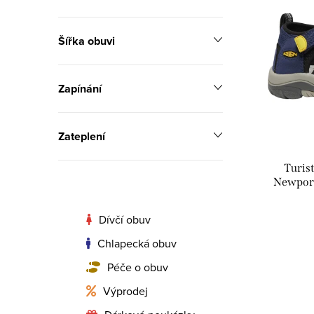
ý
e
p
Šířka obuvi
n
i
í
Zapínání
s
p
p
r
Zateplení
r
o
Turis
o
d
Newport
d
u
Dívčí obuv
u
k
Chlapecká obuv
k
t
Péče o obuv
t
Výprodej
ů