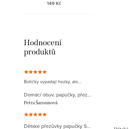
149 Kč
Hodnocení
produktů
Botičky vypadají hezký, ale...
Domácí obuv, papučky, přezůvky, plátěnky 032CA
Petra Šarounová
Dětské přezůvky papučky Superfit 1-000279-8090 BILL