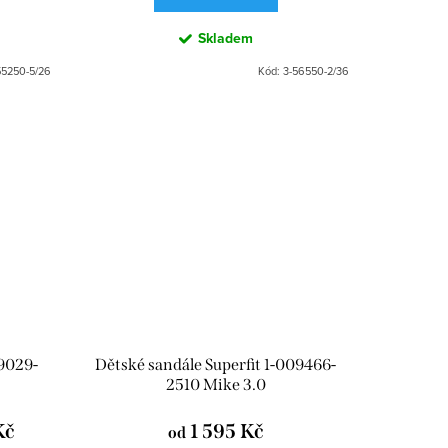
Skladem
55250-5/26
Kód:
3-56550-2/36
09029-
Dětské sandále Superfit 1-009466-
2510 Mike 3.0
Kč
1 595 Kč
od