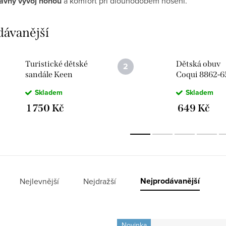
ávný vývoj nohou
a komfort při dlouhodobém nošení.
dávanější
Turistické dětské
Dětská obuv
sandále Keen
Coqui 8862-6
Newport H2 Naval
4753 Ocean B
Skladem
Skladem
Academy a Keen
SB Yellow SB
Yellow
Spongebob a
1 750 Kč
649 Kč
Amulet
Nejprodávanější
Nejlevnější
Nejdražší
Novinka