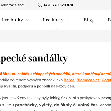
 reklamace zboží
Obchodní podmínky
+420 778 520 870
Reklamační pořádek
Pro holky
Pro kluky
Blog
P
pecké sandálky
ši širokou nabídku
chlapeckých sandálů, které kombinují komfor
andály od renomovaných značek jako
Barea
,
Biomecanics
,
Coqu
ují
kvalitu, podporu
a
pohodlí
na každý den.
y jsou navrženy tak, aby byly
lehký, flexibilní
a poskytovaly
pevný
jako jsou
procházky, výlety, do školy či volný čas
.
Vhodn