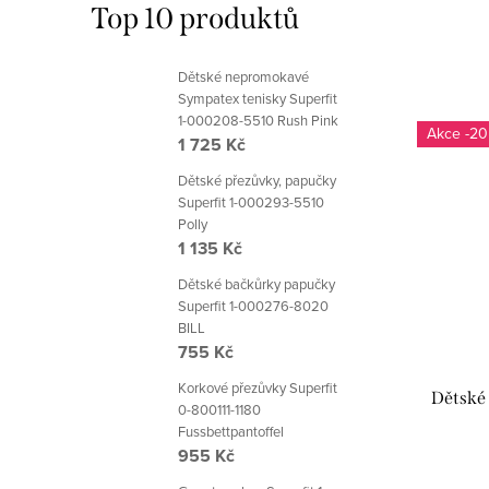
Top 10 produktů
Dětské nepromokavé
Sympatex tenisky Superfit
1-000208-5510 Rush Pink
-20
1 725 Kč
Dětské přezůvky, papučky
Superfit 1-000293-5510
Polly
1 135 Kč
Dětské bačkůrky papučky
Superfit 1-000276-8020
BILL
755 Kč
Korkové přezůvky Superfit
Dětské 
0-800111-1180
Fussbettpantoffel
955 Kč