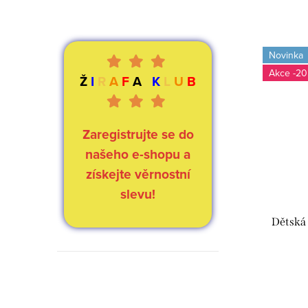
Novinka
-20
Ž
I
R
A
F
A
K
L
U
B
Zaregistrujte se do
našeho e-shopu a
získejte věrnostní
slevu!
Dětská