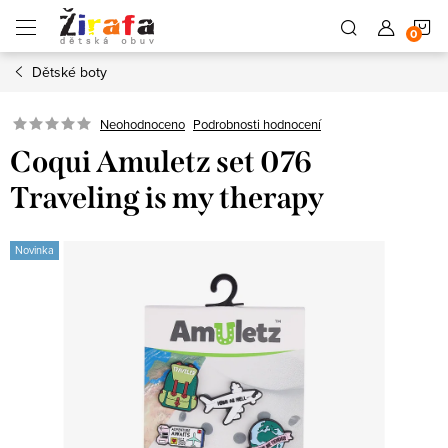
Přejít
N
na
obsah
Dětské boty
K
Neohodnoceno
Podrobnosti hodnocení
Coqui Amuletz set 076
Traveling is my therapy
Novinka