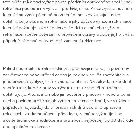
tato může reklamaci vyřídit pouze předáním opraveného zboží, jinak
reklamaci postoupí na vyřízení prodávajícímu. Prodávající je povinen
kupujícímu vydat písemné potvrzení o tom, kdy kupující právo
uplatnil, co je obsahem reklamace a jaký způsob vyřízení reklamace
kupující požaduje, jakož i potvrzení o datu a způsobu vyřízení
reklamace, včetně potvrzení o provedení opravy a době jejího trvání,
případně písemné odůvodnění. zamítnutí reklamace.
Pokud spotřebitel uplatní reklamaci, prodávající nebo jím pověřený
zaměstnanec nebo určená osoba je povinen poučit spotřebitele o
jeho právech vyplývajících z vadného plnění. Na základě rozhodnutí
spotřebitele, které z práv vyplývajících mu z vadného plnění si
uplatňuje, je Prodávající nebo jím pověřený pracovník nebo určená
osoba povinen určit způsob vyřízení reklamace ihned, ve složitých
případech nejpozději do tří pracovních dnů ode dne uplatnění
reklamách, v odůvodněných případech, zejména vyžaduje-li se
složité technické zhodnocení stavu zboží, nejpozději do 30 dnů ode
dne uplatnění reklamace.