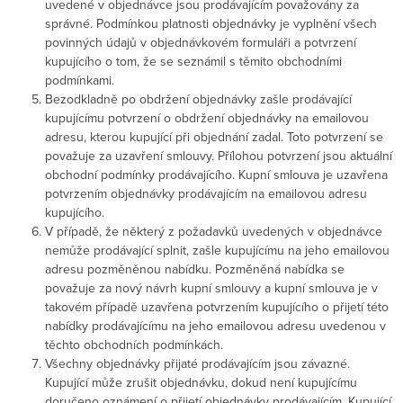
uvedené v objednávce jsou prodávajícím považovány za
správné. Podmínkou platnosti objednávky je vyplnění všech
povinných údajů v objednávkovém formuláři a potvrzení
kupujícího o tom, že se seznámil s těmito obchodními
podmínkami.
Bezodkladně po obdržení objednávky zašle prodávající
kupujícímu potvrzení o obdržení objednávky na emailovou
adresu, kterou kupující při objednání zadal. Toto potvrzení se
považuje za uzavření smlouvy. Přílohou potvrzení jsou aktuální
obchodní podmínky prodávajícího. Kupní smlouva je uzavřena
potvrzením objednávky prodávajícím na emailovou adresu
kupujícího.
V případě, že některý z požadavků uvedených v objednávce
nemůže prodávající splnit, zašle kupujícímu na jeho emailovou
adresu pozměněnou nabídku. Pozměněná nabídka se
považuje za nový návrh kupní smlouvy a kupní smlouva je v
takovém případě uzavřena potvrzením kupujícího o přijetí této
nabídky prodávajícímu na jeho emailovou adresu uvedenou v
těchto obchodních podmínkách.
Všechny objednávky přijaté prodávajícím jsou závazné.
Kupující může zrušit objednávku, dokud není kupujícímu
doručeno oznámení o přijetí objednávky prodávajícím. Kupující