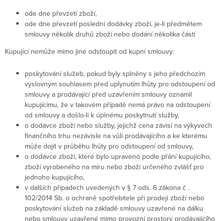
ode dne převzetí zboží,
ode dne převzetí poslední dodávky zboží, je-li předmětem
smlouvy několik druhů zboží nebo dodání několika částí
Kupující nemůže mimo jiné odstoupit od kupní smlouvy:
poskytování služeb, pokud byly splněny s jeho předchozím
výslovným souhlasem před uplynutím lhůty pro odstoupení od
smlouvy a prodávající před uzavřením smlouvy oznámil
kupujícímu, že v takovém případě nemá právo na odstoupení
od smlouvy a došlo-li k úplnému poskytnutí služby,
o dodávce zboží nebo služby, jejichž cena závisí na výkyvech
finančního trhu nezávisle na vůli prodávajícího a ke kterému
může dojít v průběhu lhůty pro odstoupení od smlouvy,
o dodávce zboží, které bylo upraveno podle přání kupujícího,
zboží vyrobeného na míru nebo zboží určeného zvlášť pro
jednoho kupujícího,
v dalších případech uvedených v § 7 ods. 6 zákona č .
102/2014 Sb. o ochraně spotřebitele při prodeji zboží nebo
poskytování služeb na základě smlouvy uzavřené na dálku
nebo smlouvy uzavřené mimo provozní prostory prodávajícího