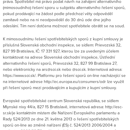
práva. Spotřebitel má právo podat návrh na zahájení alternativního
(mimosoudního) řešení sporu u subjektu alternativního řešení sporů,
pokud prodávající na žádost podle předchozí věty odpověděl
zamítavě nebo na ni neodpověděl do 30 dnů ode dne jejího
odeslání. Tím není dotčena možnost spotřebitele obrátit se na soud.
K mimosoudnímu řešení spotřebitelských sporů z kupní smlouvy je
příslušná Slovenská obchodní inspekce, se sídlem: Prievozská 32,
827 99 Bratislava, IČ: 17 331 927, kterou lze za uvedeným účelem
kontaktovat na adrese Slovenská obchodní inspekce, Ústřední
alternativního řešení sporů, Prievozská 32, 827 99 Bratislava 27,
nebo elektronicky na ars@soi.sk nebo @soi.sk. Internetová adresa:
https://www.soi.sk/. Platformu pro řešení sporů on-line nacházející se
na internetové adrese http://ec.europa.eu/consumers/odr lze využít
při řešení sporů mezi prodávajícím a kupujícím z kupní smlouvy.
Evropské spotřebitelské centrum Slovenská republika, se sídlem
Mlynské nivy 44/a, 827 15 Bratislavě, internetová adresa: http://esc-
sr.sk/je kontaktním místem dle Nařízení Evropského parlamentu a
Rady 524/2013 ze dne 21. května 2013 o řešení spotřebitelských
sporů on-line ao změně nařízení (ES) č. 524/2013 2006/2004 a