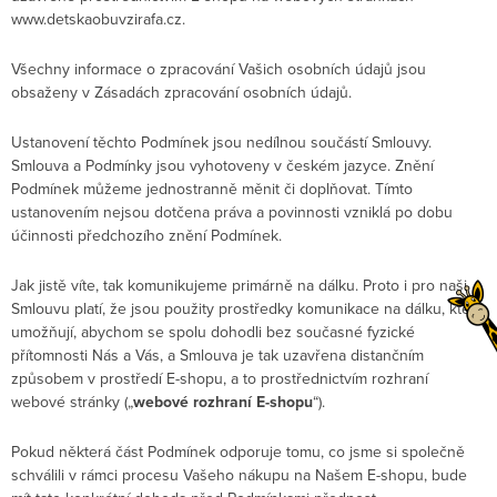
www.detskaobuvzirafa.cz
.
Všechny informace o zpracování Vašich osobních údajů jsou
obsaženy v Zásadách zpracování osobních údajů.
Ustanovení těchto Podmínek jsou nedílnou součástí Smlouvy.
Smlouva a Podmínky jsou vyhotoveny v českém jazyce. Znění
Podmínek můžeme jednostranně měnit či doplňovat. Tímto
ustanovením nejsou dotčena práva a povinnosti vzniklá po dobu
účinnosti předchozího znění Podmínek.
Jak jistě víte, tak komunikujeme primárně na dálku. Proto i pro naši
Smlouvu platí, že jsou použity prostředky komunikace na dálku, které
umožňují, abychom se spolu dohodli bez současné fyzické
přítomnosti Nás a Vás, a Smlouva je tak uzavřena distančním
způsobem v prostředí E-shopu, a to prostřednictvím rozhraní
webové stránky („
webové rozhraní E-shopu
“).
Pokud některá část Podmínek odporuje tomu, co jsme si společně
schválili v rámci procesu Vašeho nákupu na Našem E-shopu, bude