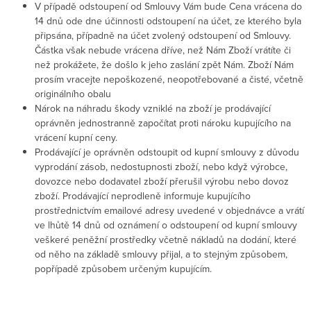
V případě odstoupení od Smlouvy Vám bude Cena vrácena do
14 dnů ode dne účinnosti odstoupení na účet, ze kterého byla
připsána, případně na účet zvolený odstoupení od Smlouvy.
Částka však nebude vrácena dříve, než Nám Zboží vrátíte či
než prokážete, že došlo k jeho zaslání zpět Nám. Zboží Nám
prosím vracejte nepoškozené, neopotřebované a čisté, včetně
originálního obalu
Nárok na náhradu škody vzniklé na zboží je prodávající
oprávněn jednostranně započítat proti nároku kupujícího na
vrácení kupní ceny.
Prodávající je oprávněn odstoupit od kupní smlouvy z důvodu
vyprodání zásob, nedostupnosti zboží, nebo když výrobce,
dovozce nebo dodavatel zboží přerušil výrobu nebo dovoz
zboží. Prodávající neprodleně informuje kupujícího
prostřednictvím emailové adresy uvedené v objednávce a vrátí
ve lhůtě 14 dnů od oznámení o odstoupení od kupní smlouvy
veškeré peněžní prostředky včetně nákladů na dodání, které
od něho na základě smlouvy přijal, a to stejným způsobem,
popřípadě způsobem určeným kupujícím.