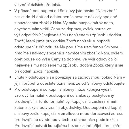
ve znění dalších předpisů.
V případě odstoupení od Smlouvy jste povinní Nám zboží
zaslat do 14 dnů od odstoupení a nesete náklady spojené
s navrácením zboží k Nám. Vy máte naopak nárok na to,
abychom Vám vrátili Cenu za dopravu, avšak pouze ve
výši
odpovídající nejlevnějšímu nabízenému způsobu dodání
Zboží, který jsme pro dodání Zboží nabízeli. V případě
odstoupení z důvodu, že My porušíme uzavřenou Smlouvu,
hradíme i náklady spojené s navrácením zboží k Nám, ovšem
opět pouze do výše Ceny za dopravu ve výši
odpovídající
nejlevnějšímu nabízenému způsobu dodání Zboží, který jsme
při dodání Zboží nabízeli
.
Lhůta k odstoupení se považuje za zachovanou, pokud Nám v
jejím průběhu odešlete oznámení, že od Smlouvy odstupujete
Pro odstoupení od kupní smlouvy může kupující využít
vzorový formulář k odstoupení od smlouvy poskytovaný
prodávajícím. Tento formulář byl kupujícímu zaslán na mail
automaticky s potvrzením objednávky. Odstoupení od kupní
smlouvy zašle kupující na emailovou nebo doručovací adresu
prodávajícího uvedenou v těchto obchodních podmínkách.
Prodávající potvrdí kupujícímu bezodkladně přijetí formuláře.