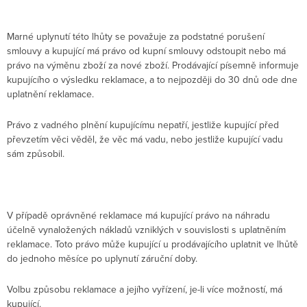
Marné uplynutí této lhůty se považuje za podstatné porušení
smlouvy a kupující má právo od kupní smlouvy odstoupit nebo má
právo na výměnu zboží za nové zboží. Prodávající písemně informuje
kupujícího o výsledku reklamace, a to nejpozději do 30 dnů ode dne
uplatnění reklamace.
Právo z vadného plnění kupujícímu nepatří, jestliže kupující před
převzetím věci věděl, že věc má vadu, nebo jestliže kupující vadu
sám způsobil.
V případě oprávněné reklamace má kupující právo na náhradu
účelně vynaložených nákladů vzniklých v souvislosti s uplatněním
reklamace. Toto právo může kupující u prodávajícího uplatnit ve lhůtě
do jednoho měsíce po uplynutí záruční doby.
Volbu způsobu reklamace a jejího vyřízení, je-li více možností, má
kupující.