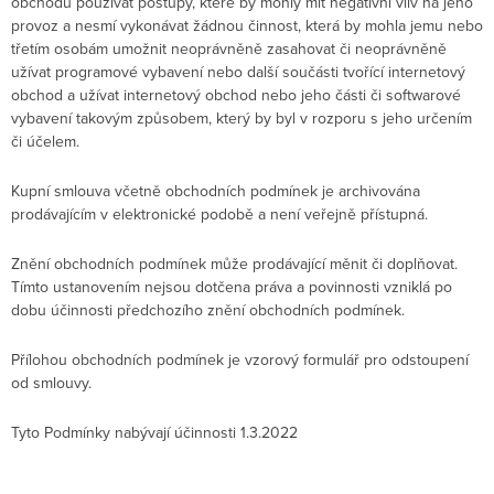
obchodu používat postupy, které by mohly mít negativní vliv na jeho
provoz a nesmí vykonávat žádnou činnost, která by mohla jemu nebo
třetím osobám umožnit neoprávněně zasahovat či neoprávněně
užívat programové vybavení nebo další součásti tvořící internetový
obchod a užívat internetový obchod nebo jeho části či softwarové
vybavení takovým způsobem, který by byl v rozporu s jeho určením
či účelem.
Kupní smlouva včetně obchodních podmínek je archivována
prodávajícím v elektronické podobě a není veřejně přístupná.
Znění obchodních podmínek může prodávající měnit či doplňovat.
Tímto ustanovením nejsou dotčena práva a povinnosti vzniklá po
dobu účinnosti předchozího znění obchodních podmínek.
Přílohou obchodních podmínek je vzorový formulář pro odstoupení
od smlouvy.
Tyto Podmínky nabývají účinnosti 1.3.2022