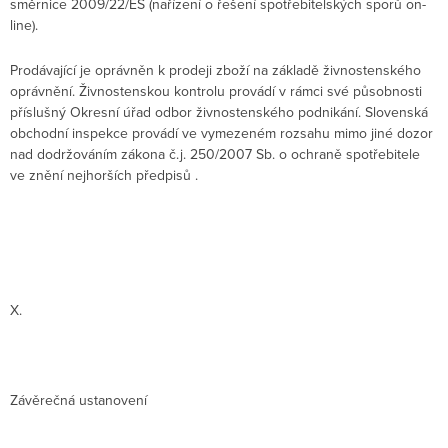
směrnice 2009/22/ES (nařízení o řešení spotřebitelských sporů on-
line).
Prodávající je oprávněn k prodeji zboží na základě živnostenského
oprávnění. Živnostenskou kontrolu provádí v rámci své působnosti
příslušný Okresní úřad odbor živnostenského podnikání. Slovenská
obchodní inspekce provádí ve vymezeném rozsahu mimo jiné dozor
nad dodržováním zákona č.j. 250/2007 Sb. o ochraně spotřebitele
ve znění nejhorších předpisů .
X.
Závěrečná ustanovení