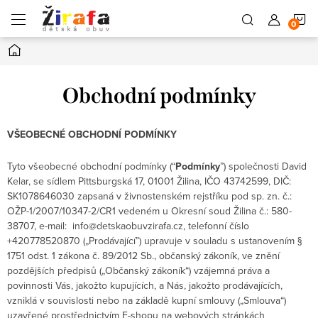
Přejít
N
na
obsah
Domů
K
Obchodní podmínky
VŠEOBECNÉ OBCHODNÍ PODMÍNKY
Tyto všeobecné obchodní podmínky (“
Podmínky
”) společnosti David
Kelar, se sídlem
Pittsburgská 17, 01001 Žilina
, IČO 43742599, DIČ:
SK1078646030 zapsaná v živnostenském rejstříku pod sp. zn. č.:
OŽP-1/2007/10347-2/CR1 vedeném u
Okresní soud Žilina
č.: 580-
38707, e-mail:
info@detskaobuvzirafa.cz, telefonní číslo
+420778520870
(„P
rodávající
”) upravuje v souladu s ustanovením §
1751 odst. 1 zákona č. 89/2012 Sb., občanský zákoník, ve znění
pozdějších předpisů („O
bčanský zákoník
“) vzájemná práva a
povinnosti Vás, jakožto kupujících, a Nás, jakožto prodávajících,
vzniklá v souvislosti nebo na základě kupní smlouvy („
Smlouva
“)
uzavřené prostřednictvím E-shopu na webových stránkách