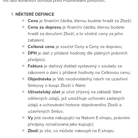
mít tato konkrétní dohoda před Podmínkami přednost.
NĚKTERÉ DEFINICE
Cena
je finanční částka, kterou budete hradit za Zboží;
Cena za dopravu
je finanční částka, kterou budete
hradit za doručení Zboží, a to včetně ceny za jeho
zabalení;
Celková cena
je součet Ceny a Ceny za dopravu;
DPH
je daň z přidané hodnoty dle platných právních
předpisů;
Faktura
je daňový doklad vystavený v souladu se
zákonem o dani z přidané hodnoty na Celkovou cenu;
Objednávka
je Váš neodvolatelný návrh na uzavření
Smlouvy o koupi Zboží s Námi;
Uživatelský účet
je účet zřízený na základě Vámi
sdělených údajů, jež umožňuje uchování zadaných
údajů a uchovávání historie objednaného Zboží a
uzavřených Smluv;
Vy
jste osoba nakupující na Našem E-shopu, právními
předpisy označovaná jako kupující;
Zboží
je vše, co můžete nakoupit na E-shopu.