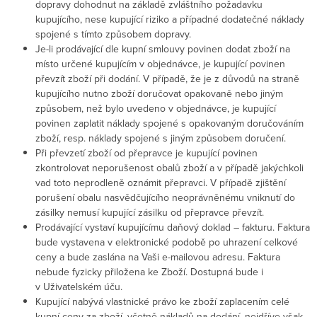
dopravy dohodnut na základě zvláštního požadavku
kupujícího, nese kupující riziko a případné dodatečné náklady
spojené s tímto způsobem dopravy.
Je-li prodávající dle kupní smlouvy povinen dodat zboží na
místo určené kupujícím v objednávce, je kupující povinen
převzít zboží při dodání. V případě, že je z důvodů na straně
kupujícího nutno zboží doručovat opakovaně nebo jiným
způsobem, než bylo uvedeno v objednávce, je kupující
povinen zaplatit náklady spojené s opakovaným doručováním
zboží, resp. náklady spojené s jiným způsobem doručení.
Při převzetí zboží od přepravce je kupující povinen
zkontrolovat neporušenost obalů zboží a v případě jakýchkoli
vad toto neprodleně oznámit přepravci. V případě zjištění
porušení obalu nasvědčujícího neoprávněnému vniknutí do
zásilky nemusí kupující zásilku od přepravce převzít.
Prodávající vystaví kupujícímu daňový doklad – fakturu. Faktura
bude vystavena v elektronické podobě po uhrazení celkové
ceny a bude zaslána na Vaši e-mailovou adresu. Faktura
nebude fyzicky přiložena ke Zboží. Dostupná bude i
v Uživatelském úču.
Kupující nabývá vlastnické právo ke zboží zaplacením celé
kupní ceny za zboží, včetně nákladů na dodání, nejdříve však