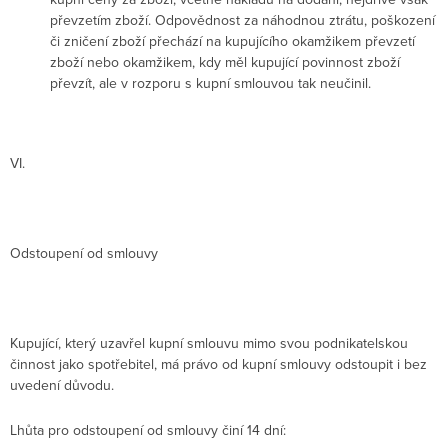
převzetím zboží. Odpovědnost za náhodnou ztrátu, poškození
či zničení zboží přechází na kupujícího okamžikem převzetí
zboží nebo okamžikem, kdy měl kupující povinnost zboží
převzít, ale v rozporu s kupní smlouvou tak neučinil.
VI.
Odstoupení od smlouvy
Kupující, který uzavřel kupní smlouvu mimo svou podnikatelskou
činnost jako spotřebitel, má právo od kupní smlouvy odstoupit i bez
uvedení důvodu.
Lhůta pro odstoupení od smlouvy činí 14 dní: