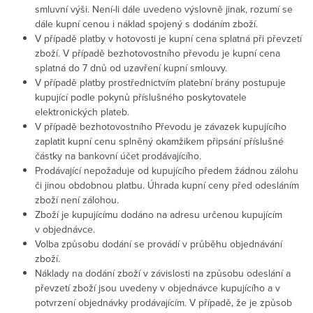
smluvní výši. Není-li dále uvedeno výslovně jinak, rozumí se
dále kupní cenou i náklad spojený s dodáním zboží.
V případě platby v hotovosti je kupní cena splatná při převzetí
zboží. V případě bezhotovostního převodu je kupní cena
splatná do 7 dnů od uzavření kupní smlouvy.
V případě platby prostřednictvím platební brány postupuje
kupující podle pokynů příslušného poskytovatele
elektronických plateb.
V případě bezhotovostního Převodu je závazek kupujícího
zaplatit kupní cenu splněný okamžikem připsání příslušné
částky na bankovní účet prodávajícího.
Prodávající nepožaduje od kupujícího předem žádnou zálohu
či jinou obdobnou platbu. Úhrada kupní ceny před odesláním
zboží není zálohou.
Zboží je kupujícímu dodáno na adresu určenou kupujícím
v objednávce.
Volba způsobu dodání se provádí v průběhu objednávání
zboží.
Náklady na dodání zboží v závislosti na způsobu odeslání a
převzetí zboží jsou uvedeny v objednávce kupujícího a v
potvrzení objednávky prodávajícím. V případě, že je způsob