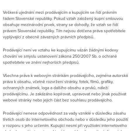
Veškerá ujednání mezi prodávajícím a kupujícím se řídí právním
řádem Slovenské republiky. Pokud vztah založený kupní smlouvou
obsahuje mezinárodní prvek, strany se dohodly, že vztah se řídí
právem Slovenské republiky. Tím nejsou dotčena práva spotřebitele
vyplývající z obecně závazných právních předpisů.
Prodávající není ve vztahu ke kupujícímu vázán žádnými kodexy
chování ve smyslu ustanovení zákona 250/2007 Sb. o ochraně
spotřebitele ve znění nejhorších předpisů.
Všechna práva k webovým stránkám prodávajícího, zejména autorská
práva k obsahu, včetně rozvržení stránky, fotek, filmů, grafiky,
ochranných známek, loga a dalšího obsahu a prvků, náleží
prodávajícímu. Je zakázáno kopírovat, upravovat nebo jinak používat
webové stránky nebo jejich část bez souhlasu prodávajícího.
Prodávající nenese odpovědnost za vady vzniklé v důsledku zásahu
třetích osob do internetového obchodu nebo v důsledku jeho použití
v rozporu s jeho určením. Kupující nesmí při využívání internetového