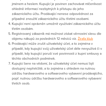
jménem a heslem. Kupující je povinen zachovávat mlčenlivost
ohledně informací nezbytných k přístupu do jeho
zákaznického účtu. Prodávající nenese odpovědnost za
případné zneužití zákaznického účtu třetími osobami.
Kupující není oprávněn umožnit využívání zákaznického účtu
třetím osobám.
Registrovaný zákazník má možnost získat věrnostní slevu dle
objemu nákupů za posledních 12 měsíců viz.
Žirafa klub
Prodávající může zrušit uživatelský účet, a to zejména v
případě, kdy kupující svůj uživatelský účet déle nevyužívá či v
případě, kdy kupující poruší své povinnosti z kupní smlouvy a
těchto obchodních podmínek.
Kupující bere na vědomí, že uživatelský účet nemusí být
dostupný nepřetržitě, a to zejména s ohledem na nutnou
údržbu hardwarového a softwarového vybavení prodávajícího,
popř. nutnou údržbu hardwarového a softwarového vybavení
třetích osob.