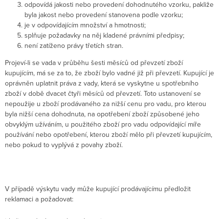
odpovídá jakosti nebo provedení dohodnutého vzorku, pakliže
byla jakost nebo provedení stanovena podle vzorku;
je v odpovídajícím množství a hmotnosti;
splňuje požadavky na něj kladené právními předpisy;
není zatíženo právy třetích stran.
Projeví-li se vada v průběhu šesti měsíců od převzetí zboží
kupujícím, má se za to, že zboží bylo vadné již při převzetí. Kupující je
oprávněn uplatnit práva z vady, která se vyskytne u spotřebního
zboží v době dvacet čtyři měsíců od převzetí. Toto ustanovení se
nepoužije u zboží prodávaného za nižší cenu pro vadu, pro kterou
byla nižší cena dohodnuta, na opotřebení zboží způsobené jeho
obvyklým užíváním, u použitého zboží pro vadu odpovídající míře
používání nebo opotřebení, kterou zboží mělo při převzetí kupujícím,
nebo pokud to vyplývá z povahy zboží.
V případě výskytu vady může kupující prodávajícímu předložit
reklamaci a požadovat: