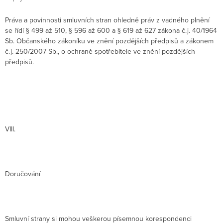
Práva a povinnosti smluvních stran ohledně práv z vadného plnění
se řídí § 499 až 510, § 596 až 600 a § 619 až 627 zákona č.j. 40/1964
Sb. Občanského zákoníku ve znění pozdějších předpisů a zákonem
č.j. 250/2007 Sb., o ochraně spotřebitele ve znění pozdějších
předpisů.
VIII.
Doručování
Smluvní strany si mohou veškerou písemnou korespondenci