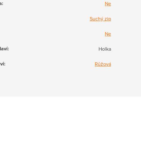
a
:
Ne
Suchý zip
Ne
laví
:
Holka
vi
:
Růžová