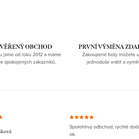
VĚŘENÝ OBCHOD
PRVNÍ VÝMĚNA ZD
hu jsme od roku 2012 a máme
Zakoupené boty můžete u
íce spokojených zákazníků.
jednoduše vrátit a vymě
Spolehlivý odbchod, rychlé dodá
šková
ok.