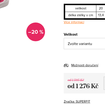
velikost
20
délka stélky v cm
13,4
Více informací
–20 %
Velikost
Možnosti doručení
od 1 595 Kč
od
1 276 Kč
Měrná
cena:
Značka:
SUPERFIT