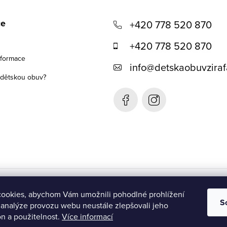
ce
+420 778 520 870
+420 778 520 870
nformace
info
@
detskaobuvziraf
t dětskou obuv?
Detská obuv Žirafa- SK
ookies, abychom Vám umožnili pohodlné prohlížení
S
 analýze provozu webu neustále zlepšovali jeho
n a použitelnost.
Více informací