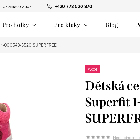
 reklamace zboží
Obchodní podmínky
+420 778 520 870
Reklamační pořádek
Pro holky
Pro kluky
Blog
P
fit 1-000543-5520 SUPERFREE
Akce
Dětská ce
Superfit
SUPERF
Neohodnoceno