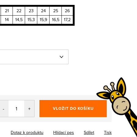
21
22
23
24
25
26
14
14,5
15,3
15,9
16,5
17,2
VLOŽIT DO KOŠÍKU
Dotaz k produktu
Hlídací pes
Sdílet
Tisk