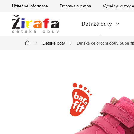
Přejít
Užitečné informace
Doprava a platba
Výměny, vratky a
na
obsah
Dětské boty
Dětské boty
Dětská celoroční obuv Super
Domů