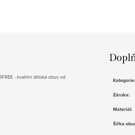
Doplň
ERFREE -
kvalitní dětská obuv od
Kategorie
Záruka
:
Materiál
:
Šířka obu