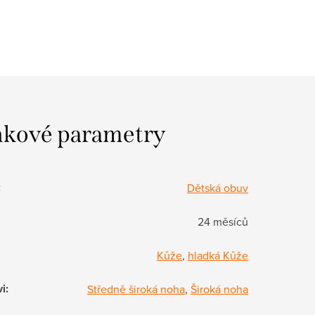
kové parametry
:
Dětská obuv
24 měsíců
Kůže
,
hladká Kůže
vi
:
Středně široká noha
,
Široká noha