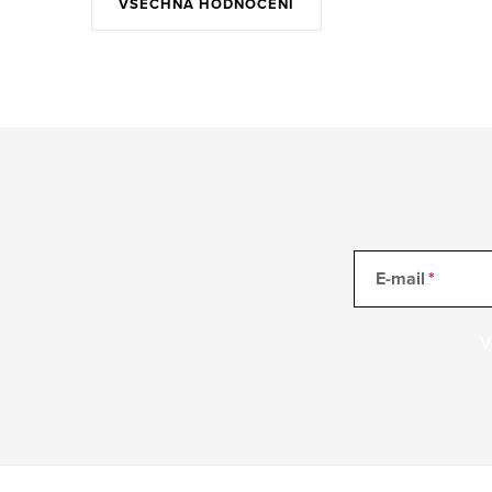
VŠECHNA HODNOCENÍ
E-mail
V
Z