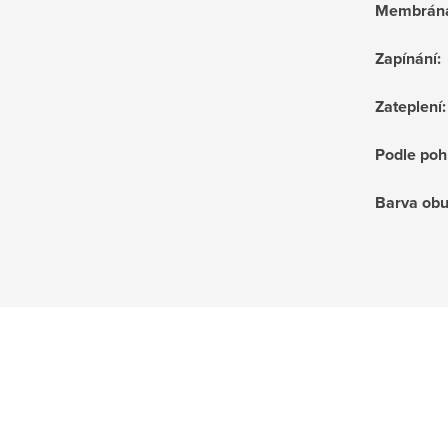
Membrán
Zapínání
:
Zateplení
:
Podle poh
Barva obu