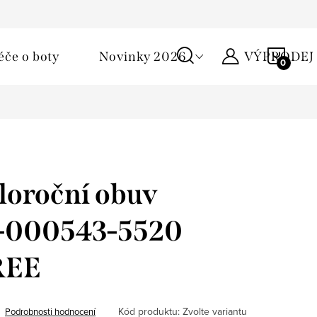
Podmínky ochrany osobních údajů
Žirafa klub
Kontakty
NÁKU
éče o boty
Novinky 2026
VÝPRODEJ
KOŠÍ
loroční obuv
 1-000543-5520
REE
Kód produktu:
Zvolte variantu
Podrobnosti hodnocení