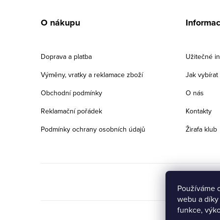
á
O nákupu
Informa
p
a
Doprava a platba
Užitečné i
t
Výměny, vratky a reklamace zboží
Jak vybíra
í
Obchodní podmínky
O nás
Reklamační pořádek
Kontakty
Podmínky ochrany osobních údajů
Žirafa klub
Používáme c
webu a díky
Přejete si získat
funkce, výko
slevu 5% na první
ANO
NE