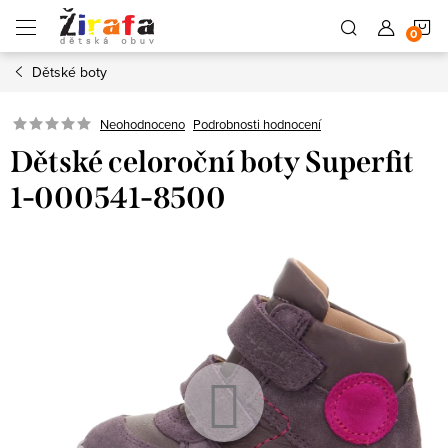
Přejít
N
na
obsah
Dětské boty
K
Neohodnoceno
Podrobnosti hodnocení
Dětské celoroční boty Superfit
1-000541-8500