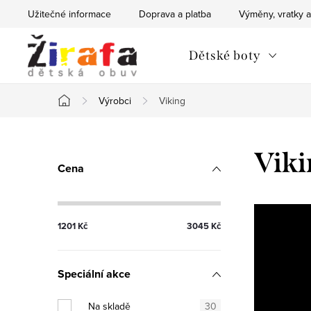
Přejít
Užitečné informace
Doprava a platba
Výměny, vratky a
na
obsah
Dětské boty
Výrobci
Viking
Domů
P
Viki
Cena
o
s
1201
Kč
3045
Kč
t
r
Speciální akce
a
Na skladě
30