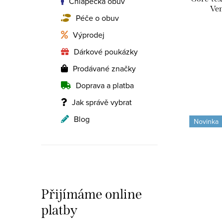
Chlapecká obuv
o
d
Ve
Péče o obuv
d
u
Výprodej
u
k
Dárkové poukázky
k
t
Prodávané značky
t
Doprava a platba
ů
ů
Jak správě vybrat
Blog
Novinka
Přijímáme online
platby