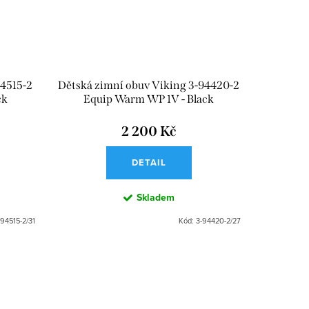
94515-2
Dětská zimní obuv Viking 3-94420-2
ck
Equip Warm WP 1V - Black
2 200 Kč
DETAIL
Skladem
-94515-2/31
Kód:
3-94420-2/27