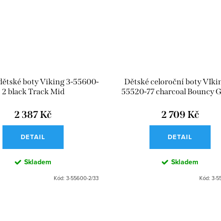
dětské boty Viking 3-55600-
Dětské celoroční boty VIki
2 black Track Mid
55520-77 charcoal Bouncy Gl
Mid GTX 2V
2 387 Kč
2 709 Kč
DETAIL
DETAIL
Skladem
Skladem
Kód:
3-55600-2/33
Kód:
3-5