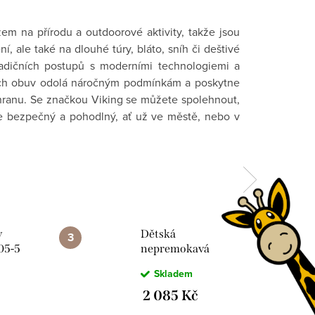
em na přírodu a outdoorové aktivity, takže jsou
, ale také na dlouhé túry, bláto, sníh či deštivé
radičních postupů s moderními technologiemi a
jich obuv odolá náročným podmínkám a poskytne
hranu. Se značkou Viking se můžete spolehnout,
e bezpečný a pohodlný, ať už ve městě, nebo v
v
Dětská
05-5
nepremokavá
Mid
obuv Viking 3-
Skladem
53620-574 Track
Mid WP 2V Navy
2 085 Kč
Denim