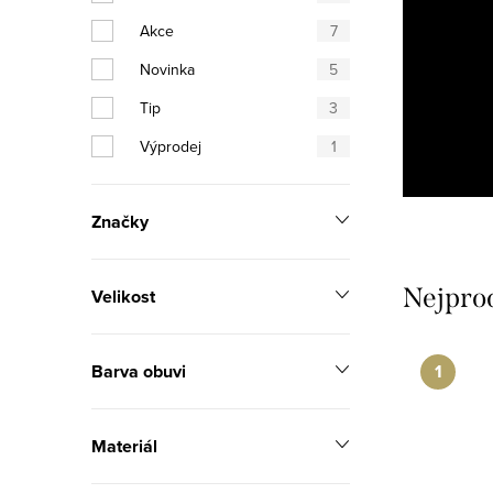
n
Akce
7
n
Novinka
5
í
Tip
3
p
Výprodej
1
a
n
Značky
e
Nejpro
Velikost
l
Barva obuvi
Materiál