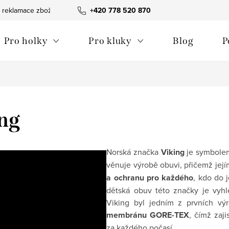
 reklamace zboží
Obchodní podmínky
+420 778 520 870
Reklamační pořádek
Pro holky
Pro kluky
Blog
P
ng
Norská značka
Viking
je symbolem 
věnuje výrobě obuvi, přičemž její
a ochranu pro každého
, kdo do j
dětská obuv této značky je vyhl
Viking byl jedním z prvních výr
membránu GORE-TEX
, čímž zaj
za každého počasí.