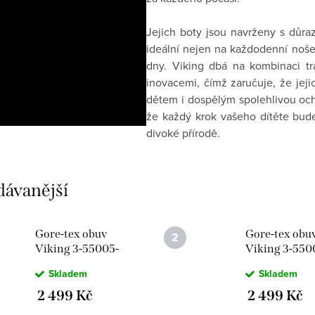
Jejich boty jsou navrženy s důraz
ideální nejen na každodenní nošení
dny. Viking dbá na kombinaci t
inovacemi, čímž zaručuje, že je
dětem i dospělým spolehlivou oc
že každý krok vašeho dítěte bud
divoké přírodě.
dávanější
Gore-tex obuv
Gore-tex obu
Viking 3-55005-
Viking 3-550
5353 Veme Reflex
Veme Reflex 
Skladem
Skladem
Mid GTX 2V
GTX 2V Navy
Antiquerose
2 499 Kč
2 499 Kč