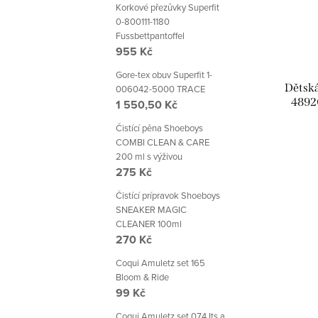
Korkové přezůvky Superfit
0-800111-1180
Fussbettpantoffel
955 Kč
Gore-tex obuv Superfit 1-
Dětská
006042-5000 TRACE
4892
1 550,50 Kč
Čistící pěna Shoeboys
COMBI CLEAN & CARE
200 ml s výživou
275 Kč
Čistící prípravok Shoeboys
SNEAKER MAGIC
CLEANER 100ml
270 Kč
Coqui Amuletz set 165
Bloom & Ride
99 Kč
Coqui Amuletz set 074 Its a