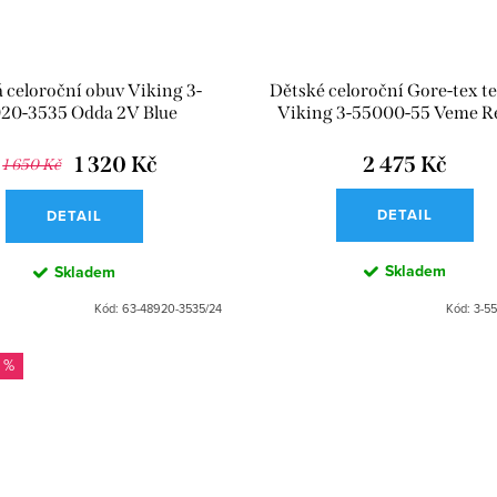
 celoroční obuv Viking 3-
Dětské celoroční Gore-tex t
20-3535 Odda 2V Blue
Viking 3-55000-55 Veme R
GTX 2V Petrol
1 320 Kč
2 475 Kč
1 650 Kč
DETAIL
DETAIL
Skladem
Skladem
Kód:
63-48920-3535/24
Kód:
3-5
 %