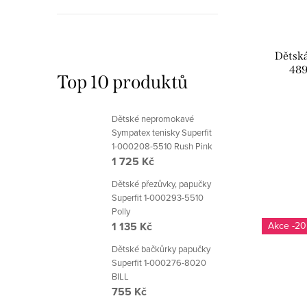
Dětská
489
Top 10 produktů
Dětské nepromokavé
Sympatex tenisky Superfit
1-000208-5510 Rush Pink
1 725 Kč
Dětské přezůvky, papučky
Superfit 1-000293-5510
Polly
1 135 Kč
-20
Dětské bačkůrky papučky
Superfit 1-000276-8020
BILL
755 Kč