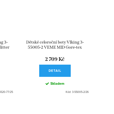
ng 3-
Dětské celoroční boty VIking 3-
itter
55005-2 VEME MID Gore-tex
2 709 Kč
DETAIL
Skladem
5520-77/25
Kód:
3-55005-2/26