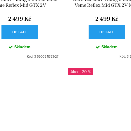
me Reflex Mid GTX 2V
Veme Reflex Mid GTX 2V 
Antiquerose
2 499 Kč
2 499 Kč
DETAIL
DETAIL
Skladem
Skladem
Kód:
3-55005-5353/27
Kód:
3-
-20 %