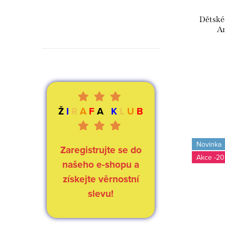
Dětské
An
Ž
I
R
A
F
A
K
L
U
B
Novinka
Zaregistrujte se do
-20
našeho e-shopu a
získejte věrnostní
slevu!