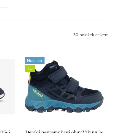
30
položek celkem
Novinka
Tip
005-5
Dětská nepremokavá obuv Viking 3-