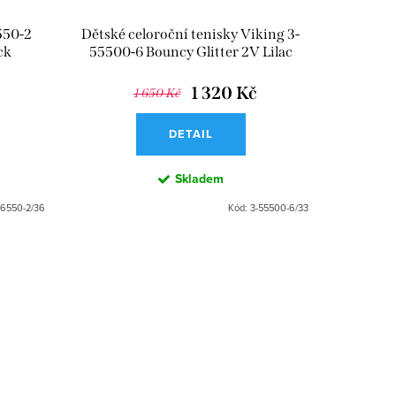
550-2
Dětské celoroční tenisky Viking 3-
ck
55500-6 Bouncy Glitter 2V Lilac
1 320 Kč
1 650 Kč
DETAIL
Skladem
56550-2/36
Kód:
3-55500-6/33