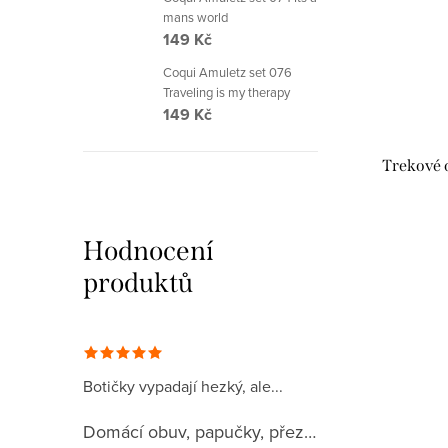
mans world
149 Kč
Coqui Amuletz set 076
Traveling is my therapy
149 Kč
Trekové 
Hodnocení
produktů
Botičky vypadají hezký, ale...
Domácí obuv, papučky, přezůvky, plátěnky 032CA