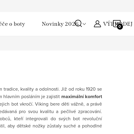
Podmínky ochrany osobních údajů
Žirafa klub
Kontakty
NÁKU
éče o boty
Novinky 2026
VÝPRODEJ
KOŠÍ
tradice, kvality a odolnosti. Již od roku 1920 se
m hlavním posláním je zajistit
maximální komfort
ejich bot vkročí. Viking bere děti vážně, a právě
edávaná pro svou kvalitu a pečlivé zpracování.
obců, kteří integrovali do svých bot revoluční
istil, aby dětské nožky zůstaly suché a pohodlné