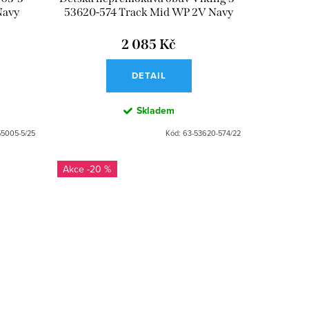
Navy
53620-574 Track Mid WP 2V Navy
Denim
2 085 Kč
DETAIL
Skladem
55005-5/25
Kód:
63-53620-574/22
-20 %