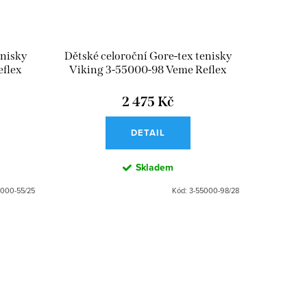
enisky
Dětské celoroční Gore-tex tenisky
eflex
Viking 3-55000-98 Veme Reflex
GTX 2V Light Pink
2 475 Kč
DETAIL
Skladem
5000-55/25
Kód:
3-55000-98/28