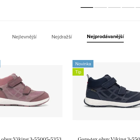
Nejprodávanější
Nejlevnější
Nejdražší
Novinka
Tip
x obuv Viking 3-55005-5353
Gore-tex obuv Viking 3-55