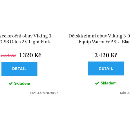
 celoroční obuv Viking 3-
Dětská zimní obuv Viking 3-
0-98 Odda 2V Light Pink
Equip Warm WP SL - Bla
1 320 Kč
2 420 Kč
1 650 Kč
DETAIL
DETAIL
Skladem
Skladem
Kód:
3-48920-98/27
Kód:
3