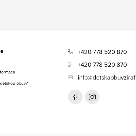
ce
+420 778 520 870
+420 778 520 870
nformace
info
@
detskaobuvziraf
t dětskou obuv?