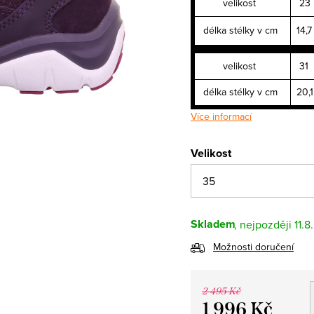
velikost
23
délka stélky v cm
14,7
velikost
31
délka stélky v cm
20,1
Více informací
Velikost
Skladem
11.8
Možnosti doručení
2 495 Kč
1 996 Kč