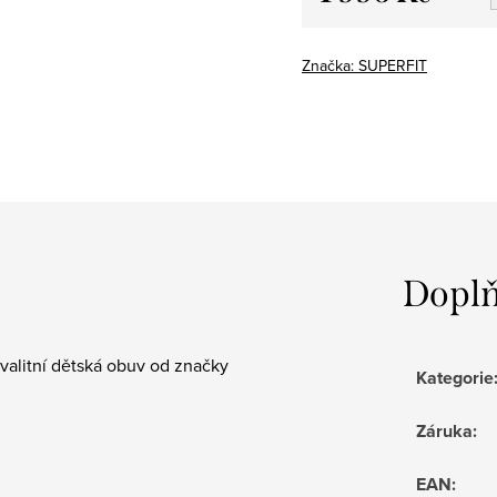
Měrná
cena:
Značka:
SUPERFIT
Doplň
valitní dětská obuv od značky
Kategorie
Záruka
:
EAN
: