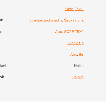
Kůže
,
Textil
vi
:
Středně široká noha
,
Široká noha
a
:
Ano
,
GORE-TEX®
Suchý zip
Ano
,
flis
laví
:
Holka
vi
:
Fialová