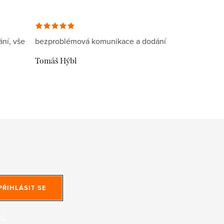
ní, vše
bezproblémová komunikace a dodání
Tomáš Hýbl
PŘIHLÁSIT SE
jů