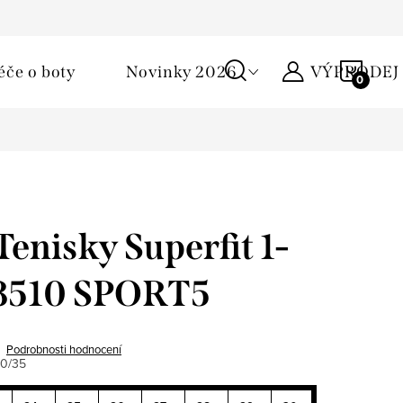
Podmínky ochrany osobních údajů
Žirafa klub
Kontakty
NÁKU
éče o boty
Novinky 2026
VÝPRODEJ
KOŠÍ
Tenisky Superfit 1-
8510 SPORT5
Podrobnosti hodnocení
10/35