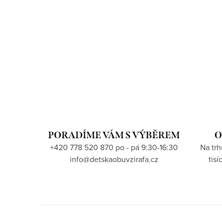
PORADÍME VÁM S VÝBĚREM
O
+420 778 520 870 po - pá 9:30-16:30
Na tr
info@detskaobuvzirafa.cz
tis