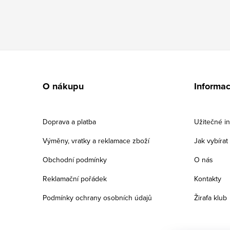
Z
á
O nákupu
Informa
p
a
Doprava a platba
Užitečné i
t
Výměny, vratky a reklamace zboží
Jak vybíra
í
Obchodní podmínky
O nás
Reklamační pořádek
Kontakty
Podmínky ochrany osobních údajů
Žirafa klub