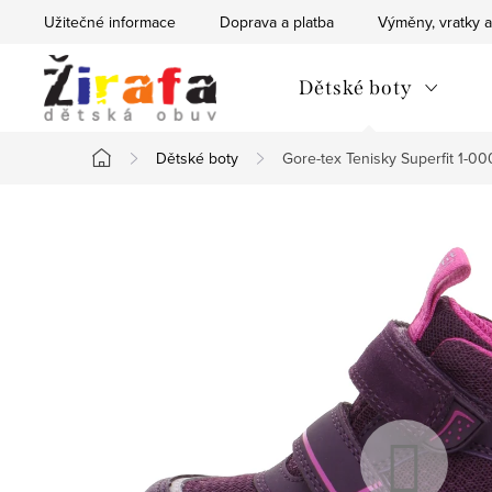
Přejít
Užitečné informace
Doprava a platba
Výměny, vratky a
na
obsah
Dětské boty
Dětské boty
Gore-tex Tenisky Superfit 1-
Domů