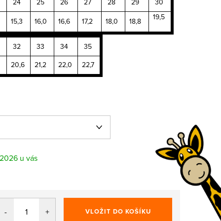
24
25
26
27
28
29
30
19,5
15,3
16,0
16,6
17,2
18,0
18,8
32
33
34
35
20,6
21,2
22,0
22,7
.2026
VLOŽIT DO KOŠÍKU