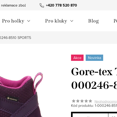
 reklamace zboží
Obchodní podmínky
+420 778 520 870
Reklamační pořádek
Pro holky
Pro kluky
Blog
P
000246-8510 SPORT5
Akce
Novinka
Gore-tex 
000246-
Neohodnoceno
Kód produktu:
1-000246-85