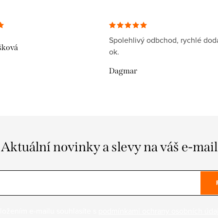
Spolehlivý odbchod, rychlé dodá
šková
ok.
Dagmar
Aktuální novinky a slevy na váš e-mail
ložením e-mailu souhlasíte s
podmínkami ochrany osobních úda