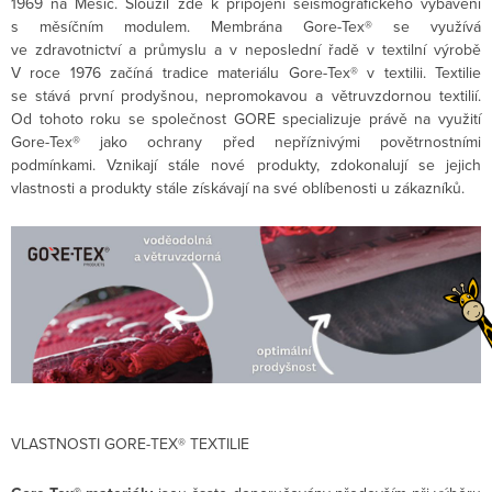
1969 na Měsíc. Sloužil zde k připojení seismografického vybavení
s měsíčním modulem. Membrána Gore-Tex® se využívá
ve zdravotnictví a průmyslu a v neposlední řadě v textilní výrobě
V roce 1976 začíná tradice materiálu Gore-Tex® v textilii. Textilie
se stává první prodyšnou, nepromokavou a větruvzdornou textilií.
Od tohoto roku se společnost GORE specializuje právě na využití
Gore-Tex® jako ochrany před nepříznivými povětrnostními
podmínkami. Vznikají stále nové produkty, zdokonalují se jejich
vlastnosti a produkty stále získávají na své oblíbenosti u zákazníků.
VLASTNOSTI GORE-TEX® TEXTILIE