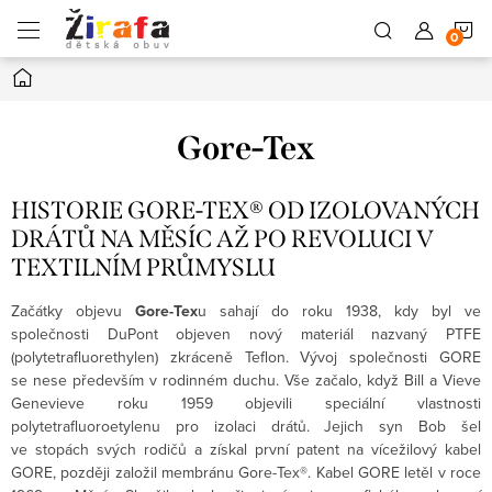
Přejít
N
na
obsah
Domů
K
Gore-Tex
HISTORIE GORE-TEX® OD IZOLOVANÝCH
DRÁTŮ NA MĚSÍC AŽ PO REVOLUCI V
TEXTILNÍM PRŮMYSLU
Začátky objevu
Gore-Tex
u sahají do roku 1938, kdy byl ve
společnosti DuPont objeven nový materiál nazvaný PTFE
(
polytetrafluorethylen) zkráceně Teflon. Vývoj společnosti GORE
se nese především v rodinném duchu. Vše začalo, když Bill a Vieve
Genevieve roku 1959 objevili speciální vlastnosti
polytetrafluoroetylenu pro izolaci drátů. Jejich syn Bob šel
ve stopách svých rodičů a získal první patent na vícežilový kabel
GORE, později založil membránu Gore-Tex®. Kabel GORE letěl v roce