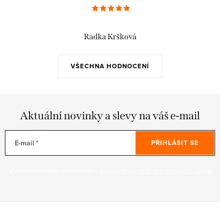
Radka Kršková
VŠECHNA HODNOCENÍ
Aktuální novinky a slevy na váš e-mail
E-mail
PŘIHLÁSIT SE
Vložením e-mailu souhlasíte s
podmínkami ochrany osobních údajů
Z