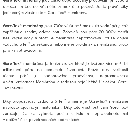
Gore-Tex® materiály
jsou často doporučovány především při výběru
oblečení a bot do větrného a mokrého počasí. Je to právě díky
jedinečným vlastnostem Gore-Tex® membrány.
Gore-Tex® membrány
jsou 700x větší než molekula vodní páry, což
zapříčiňuje snadný odvod potu. Zároveň jsou póry 20 000x menší
než kapka vody a proto je membrána nepromokavá. Pouze objem
vzduchu 5 l/m² za sekundu nebo méně projde skrz membránu, proto
je látka větruvzdorná.
Gore-Tex® membrána
je tenká vrstva, která je tvořena více než 1,4
miliardami pórů na centimetr čtvereční. Právě díky velikosti
těchto pórů je podporována prodyšnost, nepromokavost
a větruvzdornost. Membrána je tedy tou nejdůležitější složkou Gore-
Tex® textilií.
Díky propustnosti vzduchu 5 l/m² a méně je Gore-Tex® membrána
naprosto ojedinělým materiálem. Díky této vlastnosti vám Gore-Tex®
zaručuje, že se vyhnete pocitu chladu a neprofouknete ani
v obtížnějších povětrnostních podmínkách.