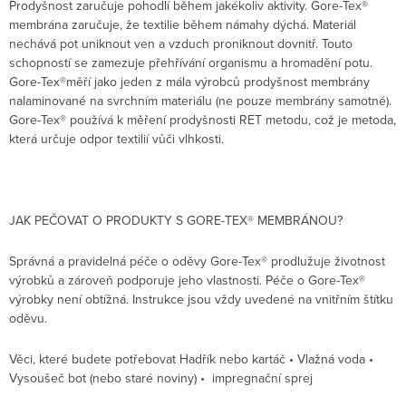
Prodyšnost zaručuje pohodlí během jakékoliv aktivity. Gore-Tex®
membrána zaručuje, že textilie během námahy dýchá. Materiál
nechává pot uniknout ven a vzduch proniknout dovnitř. Touto
schopností se zamezuje přehřívání organismu a hromadění potu.
Gore-Tex®měří jako jeden z mála výrobců prodyšnost membrány
nalaminované na svrchním materiálu (ne pouze membrány samotné).
Gore-Tex® používá k měření prodyšnosti RET metodu, což je metoda,
která určuje odpor textilií vůči vlhkosti.
JAK PEČOVAT O PRODUKTY S GORE-TEX® MEMBRÁNOU?
Správná a pravidelná péče o oděvy Gore-Tex® prodlužuje životnost
výrobků a zároveň podporuje jeho vlastnosti. Péče o Gore-Tex®
výrobky není obtížná. Instrukce jsou vždy uvedené na vnitřním štítku
oděvu.
Věci, které budete potřebovat Hadřík nebo kartáč • Vlažná voda •
Vysoušeč bot (nebo staré noviny) • impregnační sprej