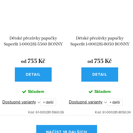
Dětské přezůvky papučky
Dětské přezůvky papučky
Superfit 1-000281-5560 BONNY
Superfit 1-000281-8050 BONNY
ROSA
BLAU
755 Kč
755 Kč
od
od
DETAIL
DETAIL
Skladem
Skladem
Dostupné varianty
Dostupné varianty
+ další
+ další
Kód:
61-000281-5560/26
Kód:
61-000281-8050/24
O
NAČÍST 18 DALŠÍCH