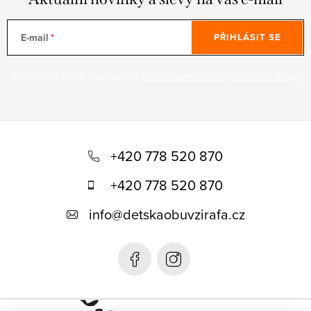
E-mail
PŘIHLÁSIT SE
Vložením e-mailu souhlasíte s
podmínkami ochrany osobních údajů
Z
á
+420 778 520 870
p
+420 778 520 870
a
info
@
detskaobuvzirafa.cz
t
í