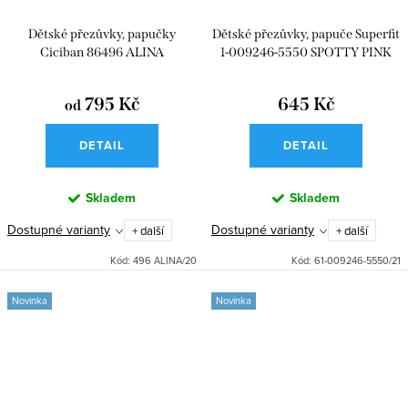
Dětské přezůvky, papučky
Dětské přezůvky, papuče Superfit
Ciciban 86496 ALINA
1-009246-5550 SPOTTY PINK
795 Kč
645 Kč
od
DETAIL
DETAIL
Skladem
Skladem
Dostupné varianty
Dostupné varianty
+ další
+ další
Kód:
496 ALINA/20
Kód:
61-009246-5550/21
Novinka
Novinka