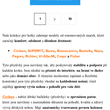
v
l
á
S
1
10
d
t
a
r
c
á
Naše kolekce pro holky zahrnuje modely od renomovaných značek, které
í
komfort
odolnost
dlouhou životnost:
zaručují
,
a
n
p
k
,
,
,
,
,
,
Ciciban
SUPERFIT
Barea
Biomecanics
Boots4u
Nazo
r
o
,
,
,
a
Pegres
Richter
Vi-GGa-Mi
Coqui
Fisher
v
v
stabilitu a podporu
Tyto přezůvky jsou navrženy tak, aby poskytovaly
při
k
á
přezutí do interiéru
na hraní ve školce
každém kroku. Jsou ideální na
,
y
n
domácí obuv
nebo jako
. S různými možnostmi zapínání a flexibilní
v
každodenní nošení
í
konstrukcí jsou tyto přezůvky vhodné na
, čímž
ý
správný vývin nohou
pohodlí pro vaše dítě
zajišťují
a
.
p
-
zpevněnou patou
Ciciban
nabízí dětské bačkůrky (přezůvky) se
,
i
které jsou navrženy s maximálním důrazem na pohodlí, kvalitu a zdravý
s
anatomicky tvarovanou pevnou koženou
vývoj dětských nohou. Mají