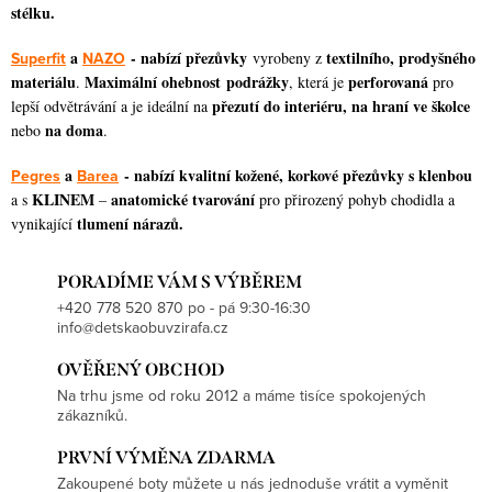
u
stélku.
a
- nabízí přezůvky
textilního, prodyšného
Superfit
NAZO
vyrobeny z
materiálu
Maximální ohebnost podrážky
perforovaná
.
, která je
pro
přezutí do interiéru, na hraní ve školce
lepší odvětrávání a je ideální na
na doma
nebo
.
a
- nabízí kvalitní kožené, korkové přezůvky s klenbou
Pegres
Barea
KLINEM
anatomické tvarování
a s
–
pro přirozený pohyb chodidla a
tlumení nárazů.
vynikající
PORADÍME VÁM S VÝBĚREM
+420 778 520 870 po - pá 9:30-16:30
info@detskaobuvzirafa.cz
OVĚŘENÝ OBCHOD
Na trhu jsme od roku 2012 a máme tisíce spokojených
zákazníků.
PRVNÍ VÝMĚNA ZDARMA
Zakoupené boty můžete u nás jednoduše vrátit a vyměnit