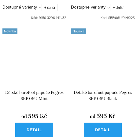
Dostupné varianty
Dostupné varianty
+ další
+ další
Kód:
9150 3296 1411/32
Kód:
SBF/06U/PINK/25
Novinka
Novinka
Dětské barefoot papuče Pegres
Dětské barefoot papuče Pegres
SBF 06U Mint
SBF 06U Black
595 Kč
595 Kč
od
od
DETAIL
DETAIL