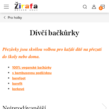
Přejít
N
na
obsah
Pro holky
K
Dívčí bačkůrky
Přezůvky jsou skvělou volbou pro každé dítě na přezutí
do školy nebo doma.
100% veganské bačkůrky
s bambusovou podšívkou
barefoot
barefit
korkové
Nejprodávanější