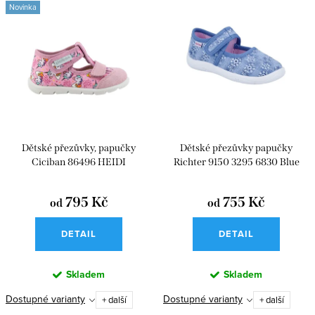
n
Novinka
ý
Nejdražší
í
p
p
i
r
s
o
p
d
r
u
Dětské přezůvky, papučky
Dětské přezůvky papučky
o
k
Ciciban 86496 HEIDI
Richter 9150 3295 6830 Blue
d
t
u
795 Kč
755 Kč
od
od
ů
k
DETAIL
DETAIL
t
ů
Skladem
Skladem
Dostupné varianty
Dostupné varianty
+ další
+ další