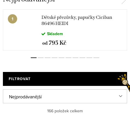
Dětské přezůvky, papučky Ciciban
86496 HEIDI
Skladem
795 Kč
od
FILTROVAT
Ř
Nejprodávanější
a
Abecedně
166
položek celkem
z
e
Nejlevnější
V