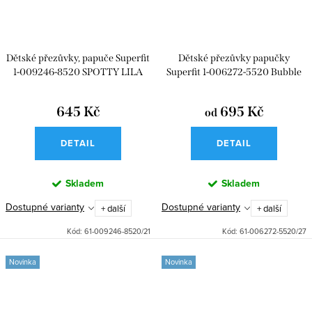
Dětské přezůvky, papuče Superfit
Dětské přezůvky papučky
1-009246-8520 SPOTTY LILA
Superfit 1-006272-5520 Bubble
Pink
645 Kč
695 Kč
od
DETAIL
DETAIL
Skladem
Skladem
Dostupné varianty
Dostupné varianty
+ další
+ další
Kód:
61-009246-8520/21
Kód:
61-006272-5520/27
Novinka
Novinka