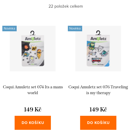
Abecedně
22
položek celkem
z
e
Nejlevnější
V
n
Novinka
Novinka
ý
Nejdražší
í
p
p
i
r
s
o
p
d
r
u
Coqui Amuletz set 074 Its a mans
Coqui Amuletz set 076 Traveling
o
k
world
is my therapy
d
t
u
149 Kč
149 Kč
ů
k
DO KOŠÍKU
DO KOŠÍKU
t