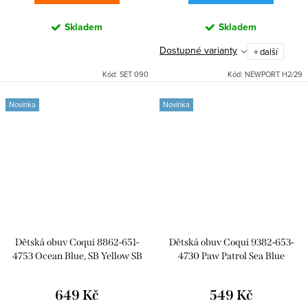
Skladem
Skladem
Dostupné varianty
+ další
Kód:
SET 090
Kód:
NEWPORT H2/29
Novinka
Novinka
Dětská obuv Coqui 8862-651-
Dětská obuv Coqui 9382-653-
4753 Ocean Blue, SB Yellow SB
4730 Paw Patrol Sea Blue
Spongebob a Amulet
649 Kč
549 Kč