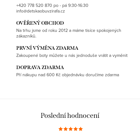
i
+420 778 520 870 po - pá 9:30-16:30
s
info@detskaobuvzirafa.cz
u
OVĚŘENÝ OBCHOD
Na trhu jsme od roku 2012 a máme tisíce spokojených
zákazníků.
PRVNÍ VÝMĚNA ZDARMA
Zakoupené boty můžete u nás jednoduše vrátit a vyměnit
DOPRAVA ZDARMA
Pří nákupu nad 600 Kč objednávku doručíme zdarma
Poslední hodnocení