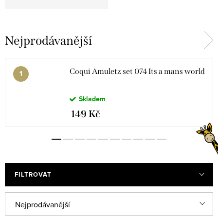
Nejprodávanější
Coqui Amuletz set 074 Its a mans world
Skladem
149 Kč
FILTROVAT
Ř
Nejprodávanější
a