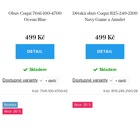
Obuv Coqui 7041-100-4700
Dětská obuv Coqui 8115-249-2100
Ocean Blue
Navy Game a Amulet
499 Kč
499 Kč
DETAIL
DETAIL
Skladem
Skladem
Dostupné varianty
Dostupné varianty
+ další
+ další
Kód:
7041-100-4700/42
Kód:
8115-249-2100/28
Novinka
-20 %
-20 %