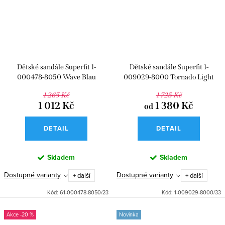
Dětské sandále Superfit 1-
Dětské sandále Superfit 1-
000478-8050 Wave Blau
009029-8000 Tornado Light
1 265 Kč
1 725 Kč
1 012 Kč
1 380 Kč
od
DETAIL
DETAIL
Skladem
Skladem
Dostupné varianty
Dostupné varianty
+ další
+ další
Kód:
61-000478-8050/23
Kód:
1-009029-8000/33
-20 %
Novinka