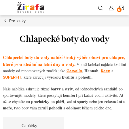
Přejít
N
na
obsah
Pro kluky
K
Chlapecké boty do vody
Chlapecké boty do vody nabízí široký výběr obuvi pro chlapce,
které jsou ideální na letní dny u vody.
V naší kolekci najdete kvalitní
, Hannah,
modely od renomovaných značek jako
Garvalín
Keen
a
vysokou kvalitu
pohodlí
SUPERFIT
, které zaručují
a
.
barvy
styly
sandálů
Naše nabídka zahrnuje různé
a
, od jednoduchých
po
komfort
sportovnější modely, které poskytují
při každé vodní aktivitě. Ať
procházky po pláži
vodní sporty
relaxování u
už se chystáte na
,
nebo jen
moře
pohodlí
odolnost
, tyto boty vám zaručí
a
během celého dne.
Capáčky