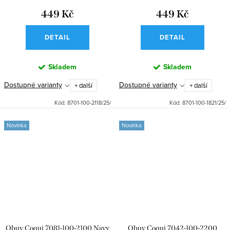
449 Kč
449 Kč
DETAIL
DETAIL
Skladem
Skladem
Dostupné varianty
Dostupné varianty
+ další
+ další
Kód:
8701-100-2118/25/
Kód:
8701-100-1821/25/
Novinka
Novinka
Obuv Coqui 7081-100-2100 Navy
Obuv Coqui 7042-100-2200