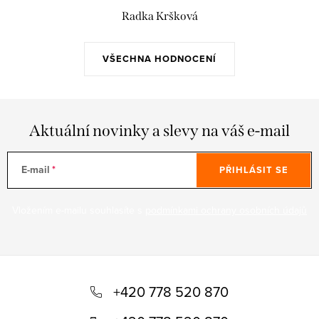
Radka Kršková
VŠECHNA HODNOCENÍ
Aktuální novinky a slevy na váš e-mail
E-mail
PŘIHLÁSIT SE
Vložením e-mailu souhlasíte s
podmínkami ochrany osobních údajů
Z
á
+420 778 520 870
p