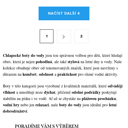
O
NAČÍST DALŠÍ 4
v
l
á
S
1
2
d
t
a
r
c
á
Chlapecké boty do vody
jsou tou správnou volbou pro děti, které hledají
í
pohodlná
stylová
obuv, která je nejen
, ale také
na letní dny u vody. Naše
n
kolekce obsahuje obuv od renomovaných značek, které jsou navrženy s
p
k
komfort
odolnost
praktickost
důrazem na
,
a
pro různé vodní aktivity.
r
o
v
v
odvádějí
Boty v této kategorii jsou vyrobené z kvalitních materiálů, které
k
vlhkost
dýchat
odolné podrážky
a umožňují noze
, přičemž
poskytují
á
y
plážovou procházku
stabilitu na písku i ve vodě. Ať už se chystáte na
,
n
vodní hry
relaxaci
boty do vody
letní
nebo jen
, naše
jsou ideální pro
v
í
dobrodružství
.
ý
p
PORADÍME VÁM S VÝBĚREM