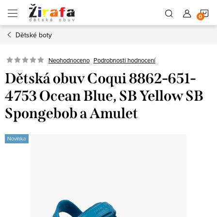
Přejít
N
na
obsah
Dětské boty
K
Neohodnoceno
Podrobnosti hodnocení
Dětská obuv Coqui 8862-651-
4753 Ocean Blue, SB Yellow SB
Spongebob a Amulet
Novinka