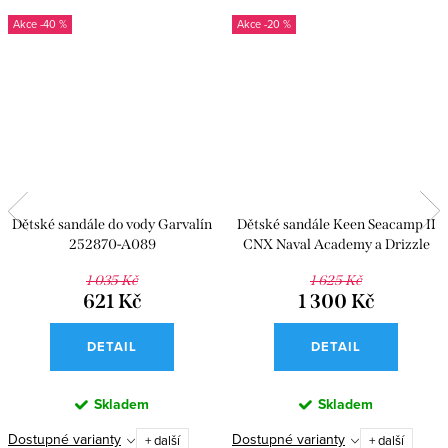
-40 %
-20 %
Dětské sandále do vody Garvalín
Dětské sandále Keen Seacamp II
252870-A089
CNX Naval Academy a Drizzle
1 035 Kč
1 625 Kč
621 Kč
1 300 Kč
DETAIL
DETAIL
Skladem
Skladem
Dostupné varianty
Dostupné varianty
+ další
+ další