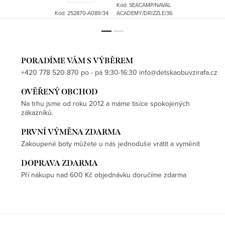
Kód:
SEACAMP/NAVAL
Kód:
252870-A089/34
ACADEMY/DRIZZLE/36
PORADÍME VÁM S VÝBĚREM
+420 778 520 870 po - pá 9:30-16:30 info@detskaobuvzirafa.cz
OVĚŘENÝ OBCHOD
Na trhu jsme od roku 2012 a máme tisíce spokojených
zákazníků.
PRVNÍ VÝMĚNA ZDARMA
Zakoupené boty můžete u nás jednoduše vrátit a vyměnit
DOPRAVA ZDARMA
Pří nákupu nad 600 Kč objednávku doručíme zdarma