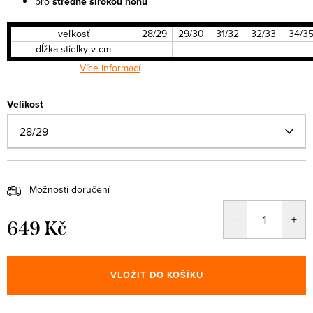
pro
středně širokou nohu
veľkosť
28/29
29/30
31/32
32/33
34/3
dĺžka stielky v cm
Více informací
Velikost
Možnosti doručení
649 Kč
Měrná
cena:
VLOŽIT DO KOŠÍKU