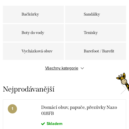
Bačkůrky
Sandálky
Boty do vody
Tenisky
Vycházková obuv
Barefoot / Barefit
Všechny kategorie
BOA zapínání
Holínky
Nejprodávanější
Zimní boty
Domácí obuv, papuče, přezůvky Nazo
018FB
Skladem