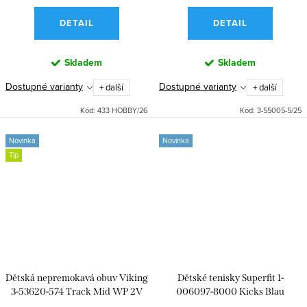
DETAIL
DETAIL
Skladem
Skladem
Dostupné varianty
Dostupné varianty
+ další
+ další
Kód:
433 HOBBY/26
Kód:
3-55005-5/25
Novinka
Novinka
Tip
Dětská nepremokavá obuv Viking
Dětské tenisky Superfit 1-
3-53620-574 Track Mid WP 2V
006097-8000 Kicks Blau
Navy Denim