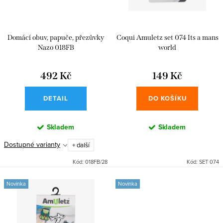
o
p
d
r
u
Domácí obuv, papuče, přezůvky
Coqui Amuletz set 074 Its a mans
o
k
Nazo 018FB
world
d
t
u
492 Kč
149 Kč
ů
k
DETAIL
DO KOŠÍKU
t
ů
Skladem
Skladem
Dostupné varianty
+ další
Kód:
018FB/28
Kód:
SET 074
Novinka
Novinka