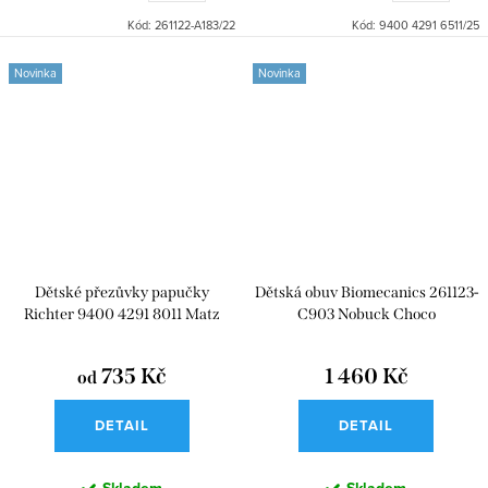
Kód:
261122-A183/22
Kód:
9400 4291 6511/25
Novinka
Novinka
Dětské přezůvky papučky
Dětská obuv Biomecanics 261123-
Richter 9400 4291 8011 Matz
C903 Nobuck Choco
Dino
735 Kč
1 460 Kč
od
DETAIL
DETAIL