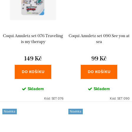
Coqui Amuletz set 076 Traveling
Coqui Amuletz set 090 See you at
is my therapy
sea
149 Kč
99 Kč
DO KOŠÍKU
DO KOŠÍKU
Skladem
Skladem
Kód:
SET 076
Kód:
SET 090
Novinka
Novinka