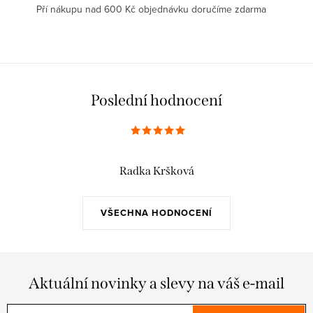
Pří nákupu nad 600 Kč objednávku doručíme zdarma
Elegantní chlapecká
Elegantní chlapecká
obuv z eko kůže
obuv z hladké kůže
Kvalitní chlapecká
Odolná chlapecká
obuv z pravé kůže
obuv z EVA/PVC
materiálů
Poslední hodnocení
Pohodlná textilní
Teplá chlapecká obuv
chlapecká obuv
s ovčím rounem
Chlapecká obuv bez
Chlapecká obuv s
vysokoúčinné
vysokoúčinnou
Radka Kršková
membrány
membránou
VŠECHNA HODNOCENÍ
Aktuální novinky a slevy na váš e-mail