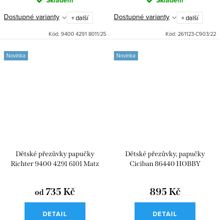
Skladem
Skladem
Dostupné varianty
Dostupné varianty
+ další
+ další
Kód:
9400 4291 8011/25
Kód:
261123-C903/22
Novinka
Novinka
Dětské přezůvky papučky
Dětské přezůvky, papučky
Richter 9400 4291 6101 Matz
Ciciban 86440 HOBBY
Rock Jeep
735 Kč
895 Kč
od
DETAIL
DETAIL