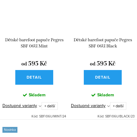
Dětské barefoot papuče Pegres
Dětské barefoot papuče Pegres
SBF 06U Mint
SBF 06U Black
595 Kč
595 Kč
od
od
DETAIL
DETAIL
Skladem
Skladem
Dostupné varianty
Dostupné varianty
+ další
+ další
Kód:
SBF/06U/MINT/24
Kód:
SBF/06U/BLACK/23
Novinka