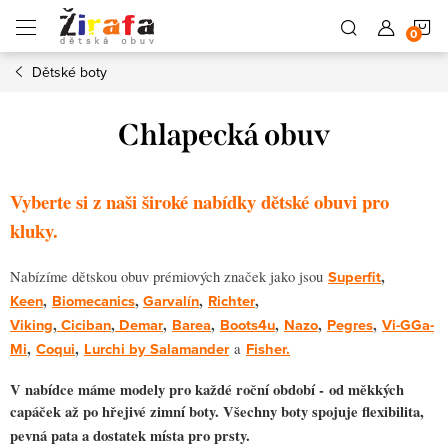
Přejít
N
na
obsah
Dětské boty
K
Chlapecká obuv
Vyberte si z naši široké nabídky dětské obuvi pro
kluky.
Superfit
,
Nabízíme dětskou obuv prémiových značek jako jsou
Keen
,
Biomecanics
,
Garvalín
,
Richter
,
Viking
,
Ciciban
,
Demar
,
Barea
,
Boots4u
,
Nazo
,
Pegres
,
Vi-GGa-
Mi
,
Coqui
,
Lurchi by Salamander
Fisher.
a
V nabídce máme modely pro každé roční období - od měkkých
capáček až po hřejivé zimní boty. Všechny boty spojuje flexibilita,
pevná pata a dostatek místa pro prsty.