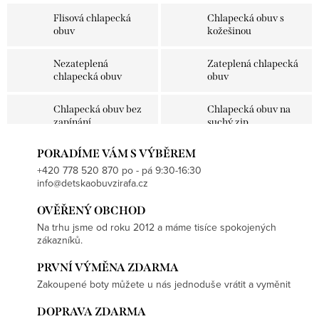
Flisová chlapecká
Chlapecká obuv s
obuv
kožešinou
Nezateplená
Zateplená chlapecká
chlapecká obuv
obuv
Chlapecká obuv bez
Chlapecká obuv na
zapínání
suchý zip
PORADÍME VÁM S VÝBĚREM
Chlapecká obuv na
Chlapecká obuv s
šněrování
BOA kolečkem
+420 778 520 870 po - pá 9:30-16:30
info@detskaobuvzirafa.cz
Chlapecká obuv s
Chlapecká obuv s
OVĚŘENÝ OBCHOD
FITgo kolečkem
gumičkou
Na trhu jsme od roku 2012 a máme tisíce spokojených
zákazníků.
Chlapecká obuv s
Chlapecká obuv se
přeskou
sponou
PRVNÍ VÝMĚNA ZDARMA
Zakoupené boty můžete u nás jednoduše vrátit a vyměnit
Chlapecká obuv se
Chlapecká obuv se
zatahováním
zipem
DOPRAVA ZDARMA