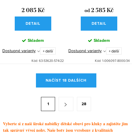
2 085 Kč
2 585 Kč
od
DETAIL
DETAIL
Skladem
Skladem
Dostupné varianty
Dostupné varianty
+ další
+ další
Kód:
63-53620-574/22
Kód:
1-006097-8000/34
O
NAČÍST 18 DALŠÍCH
v
l
á
S
1
28
d
t
a
r
c
á
Vyberte si z naší široké nabídky dětské obuvi pro kluky a zajistěte jim
í
tak správný vývoj nohy. Naše boty jsou vyrobeny z kvalitních