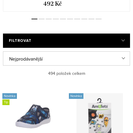
492 Kč
FILTROVAT
Ř
Nejprodávanější
a
Abecedně
494
položek celkem
z
e
Nejlevnější
V
n
Novinka
Novinka
ý
Nejdražší
Tip
í
p
p
i
r
s