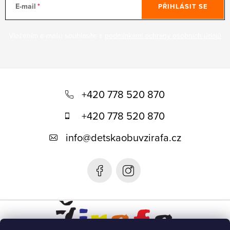
E-mail
PŘIHLÁSIT SE
Vložením e-mailu souhlasíte s
podmínkami ochrany osobních údajů
Z
á
+420 778 520 870
p
+420 778 520 870
a
info
@
detskaobuvzirafa.cz
t
í