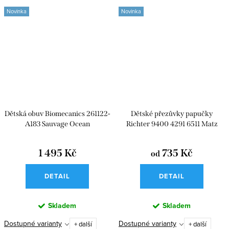
Novinka
Novinka
Dětská obuv Biomecanics 261122-
Dětské přezůvky papučky
A183 Sauvage Ocean
Richter 9400 4291 6511 Matz
Tractor
1 495 Kč
735 Kč
od
DETAIL
DETAIL
Skladem
Skladem
Dostupné varianty
Dostupné varianty
+ další
+ další