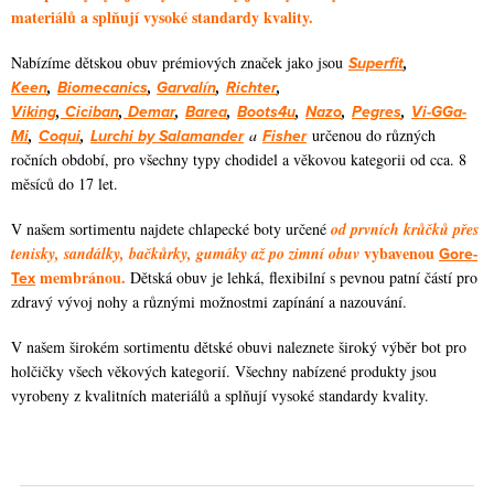
n
materiálů a splňují vysoké standardy kvality.
p
k
r
o
Nabízíme dětskou obuv prémiových značek jako jsou
Superfit
,
v
v
Keen
,
Biomecanics
,
Garvalín
,
Richter
,
k
Viking
,
Ciciban
,
Demar
,
Barea
,
Boots4u
,
Nazo
,
Pegres
,
Vi-GGa-
á
y
Mi
,
Coqui
,
Lurchi by Salamander
a
Fisher
určenou do různých
n
ročních období, pro všechny typy chodidel a věkovou kategorii od cca. 8
v
í
měsíců do 17 let.
ý
p
V našem sortimentu najdete chlapecké boty určené
od prvních krůčků přes
i
vybavenou
tenisky, sandálky, bačkůrky, gumáky až po zimní obuv
Gore-
s
membránou.
Tex
Dětská obuv je lehká, flexibilní s pevnou patní částí pro
zdravý vývoj nohy a různými možnostmi zapínání a nazouvání.
u
V našem širokém sortimentu dětské obuvi naleznete široký výběr bot pro
holčičky všech věkových kategorií. Všechny nabízené produkty jsou
vyrobeny z kvalitních materiálů a splňují vysoké standardy kvality.