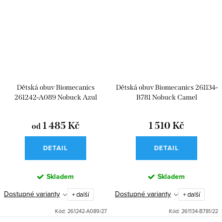
Dětská obuv Biomecanics
Dětská obuv Biomecanics 261134-
261242-A089 Nobuck Azul
B781 Nobuck Camel
Marino
1 485 Kč
1 510 Kč
od
DETAIL
DETAIL
Skladem
Skladem
Dostupné varianty
Dostupné varianty
+ další
+ další
Kód:
261242-A089/27
Kód:
261134-B781/22