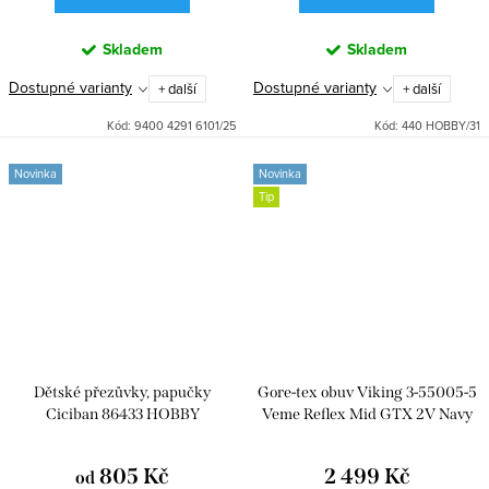
Skladem
Skladem
Dostupné varianty
Dostupné varianty
+ další
+ další
Kód:
9400 4291 6101/25
Kód:
440 HOBBY/31
Novinka
Novinka
Tip
Dětské přezůvky, papučky
Gore-tex obuv Viking 3-55005-5
Ciciban 86433 HOBBY
Veme Reflex Mid GTX 2V Navy
805 Kč
2 499 Kč
od