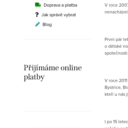
n
Doprava a platba
V roce 2007
nenacházela
n
Jak správě vybrat
í
Blog
p
První pár l
a
o dětské no
společnosti
n
Přijímáme online
e
platby
l
V roce 2011
Bystrice, B
kteří u nás 
I po 15 let