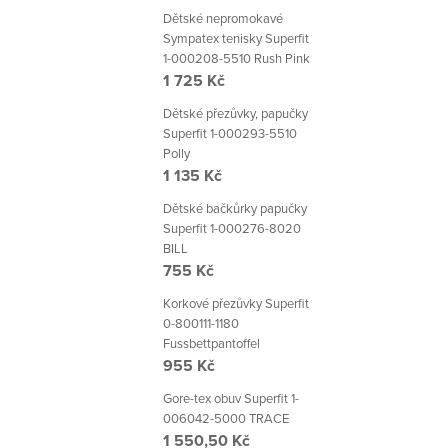
Dětské nepromokavé
Sympatex tenisky Superfit
1-000208-5510 Rush Pink
1 725 Kč
Dětské přezůvky, papučky
Superfit 1-000293-5510
Polly
1 135 Kč
Dětské bačkůrky papučky
Superfit 1-000276-8020
BILL
755 Kč
Korkové přezůvky Superfit
0-800111-1180
Fussbettpantoffel
955 Kč
Gore-tex obuv Superfit 1-
006042-5000 TRACE
1 550,50 Kč