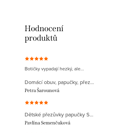
Hodnocení
produktů
Botičky vypadají hezký, ale...
Domácí obuv, papučky, přezůvky, plátěnky 032CA
Petra Šarounová
Dětské přezůvky papučky Superfit 1-000279-8090 BILL
Pavlína Semenčuková