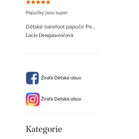
Papučky jsou super
Dětské barefoot papuče Pegres BF 01 dinosaurus
Lucie Demjanovičová
Žirafa Dětská obuv
Žirafa Detská obuv
Přeskočit
Kategorie
kategorie