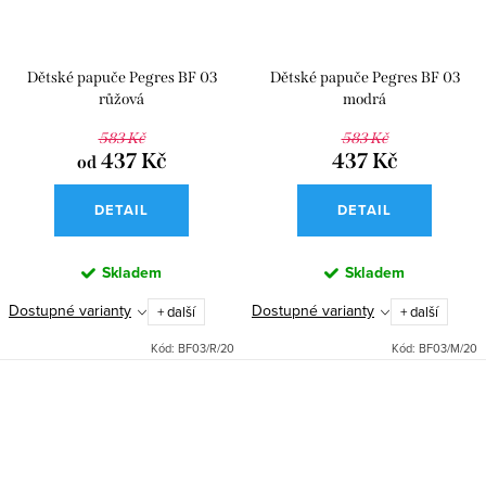
Dětské papuče Pegres BF 03
Dětské papuče Pegres BF 03
růžová
modrá
583 Kč
583 Kč
437 Kč
437 Kč
od
DETAIL
DETAIL
Skladem
Skladem
Dostupné varianty
Dostupné varianty
+ další
+ další
Kód:
BF03/R/20
Kód:
BF03/M/20
O
v
l