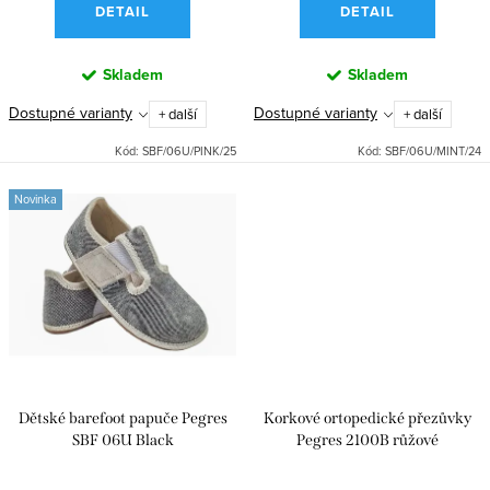
k
DETAIL
DETAIL
t
ů
Skladem
Skladem
Dostupné varianty
Dostupné varianty
+ další
+ další
Kód:
SBF/06U/PINK/25
Kód:
SBF/06U/MINT/24
Novinka
Dětské barefoot papuče Pegres
Korkové ortopedické přezůvky
SBF 06U Black
Pegres 2100B růžové