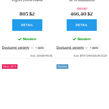
Pegres 2100B Hnědé
BF 01 dinosaurus
583 Kč
805 Kč
466,40 Kč
DETAIL
DETAIL
Skladem
Skladem
Dostupné varianty
Dostupné varianty
+ další
+ další
Kód:
2100B/HN/36
Kód:
BF01 DINOSAURUS/20
-20 %
Novinka