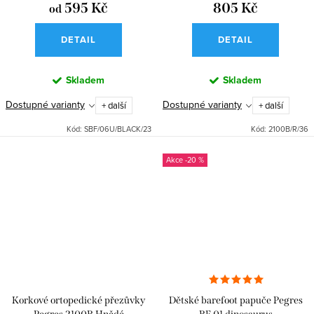
595 Kč
805 Kč
od
DETAIL
DETAIL
Skladem
Skladem
Dostupné varianty
Dostupné varianty
+ další
+ další
Kód:
SBF/06U/BLACK/23
Kód:
2100B/R/36
-20 %
Korkové ortopedické přezůvky
Dětské barefoot papuče Pegres