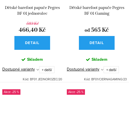
Dětské barefoot papuče Pegres
Dětské barefoot papuče Pegres
BF 01 jednorožec
BF 01 Gaming
583 Kč
466,40 Kč
565 Kč
od
DETAIL
DETAIL
Skladem
Skladem
Dostupné varianty
Dostupné varianty
+ další
+ další
Kód:
BF01 JEDNOROZEC/20
Kód:
BF01/CIERNAGAMING/23
-25 %
-25 %