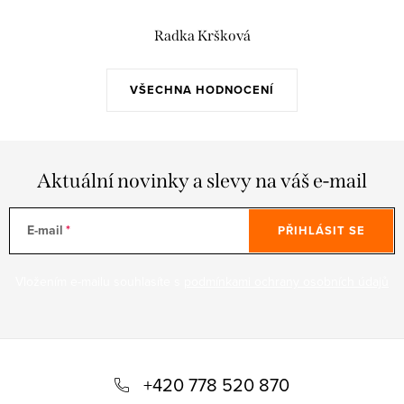
Radka Kršková
VŠECHNA HODNOCENÍ
Aktuální novinky a slevy na váš e-mail
E-mail
PŘIHLÁSIT SE
Vložením e-mailu souhlasíte s
podmínkami ochrany osobních údajů
Z
á
+420 778 520 870