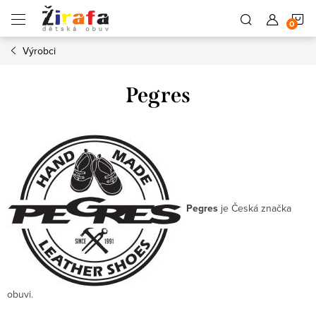
Přejít
N
na
obsah
Výrobci
K
Pegres
Pegres
je Česká značka
obuvi.