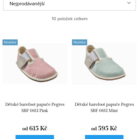
Ř
Nejprodávanější
a
Abecedně
10
položek celkem
z
e
Nejlevnější
V
n
Novinka
Novinka
ý
Nejdražší
í
p
p
i
r
s
o
p
d
r
u
Dětské barefoot papuče Pegres
Dětské barefoot papuče Pegres
o
k
SBF 06U Pink
SBF 06U Mint
d
t
u
615 Kč
595 Kč
od
od
ů