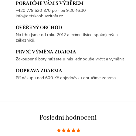
á
PORADÍME VÁM S VÝBĚREM
d
+420 778 520 870 po - pá 9:30-16:30
info@detskaobuvzirafa.cz
a
c
OVĚŘENÝ OBCHOD
í
Na trhu jsme od roku 2012 a máme tisíce spokojených
p
zákazníků.
r
PRVNÍ VÝMĚNA ZDARMA
v
Zakoupené boty můžete u nás jednoduše vrátit a vyměnit
k
DOPRAVA ZDARMA
y
Pří nákupu nad 600 Kč objednávku doručíme zdarma
v
ý
p
i
s
Poslední hodnocení
u