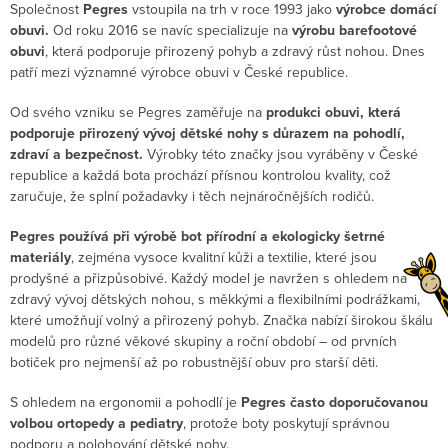
Společnost
Pegres
vstoupila na trh v roce 1993 jako
výrobce domácí
obuvi.
Od roku 2016 se navíc specializuje na
výrobu barefootové
obuvi
, která podporuje přirozený pohyb a zdravý růst nohou. Dnes
patří mezi významné výrobce obuvi v České republice.
Od svého vzniku se Pegres zaměřuje na
produkci obuvi, která
podporuje přirozený vývoj dětské nohy s důrazem na pohodlí,
zdraví a bezpečnost.
Výrobky této značky jsou vyráběny v České
republice a každá bota prochází přísnou kontrolou kvality, což
zaručuje, že splní požadavky i těch nejnáročnějších rodičů.
Pegres používá při výrobě bot přírodní a ekologicky šetrné
materiály
, zejména vysoce kvalitní kůži a textilie, které jsou
prodyšné a přizpůsobivé. Každý model je navržen s ohledem na
zdravý vývoj dětských nohou, s měkkými a flexibilními podrážkami,
které umožňují volný a přirozený pohyb. Značka nabízí širokou škálu
modelů pro různé věkové skupiny a roční období – od prvních
botiček pro nejmenší až po robustnější obuv pro starší děti.
S ohledem na ergonomii a pohodlí je
Pegres často doporučovanou
volbou ortopedy a pediatry
, protože boty poskytují správnou
podporu a polohování dětské nohy.