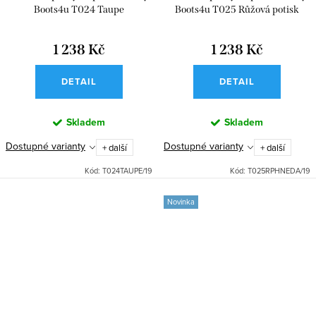
Boots4u T024 Taupe
Boots4u T025 Růžová potisk
1 238 Kč
1 238 Kč
DETAIL
DETAIL
Skladem
Skladem
Dostupné varianty
Dostupné varianty
+ další
+ další
Kód:
T024TAUPE/19
Kód:
T025RPHNEDA/19
Novinka