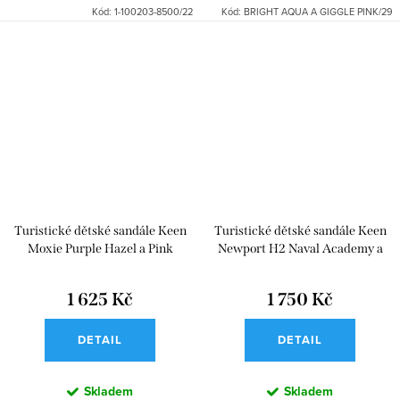
Kód:
1-100203-8500/22
Kód:
BRIGHT AQUA A GIGGLE PINK/29
Turistické dětské sandále Keen
Turistické dětské sandále Keen
Moxie Purple Hazel a Pink
Newport H2 Naval Academy a
Lemonade
Keen Yellow
1 625 Kč
1 750 Kč
DETAIL
DETAIL
Skladem
Skladem