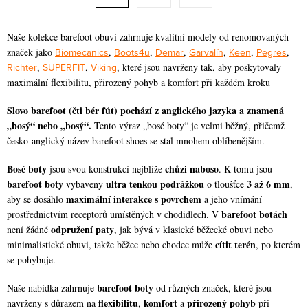
t
a
r
c
á
Naše kolekce barefoot obuvi zahrnuje kvalitní modely od renomovaných
í
značek jako
Biomecanics
,
Boots4u
,
Demar
,
Garvalín
,
Keen
,
Pegres
,
n
Richter
,
SUPERFIT
,
Viking
, které jsou navrženy tak, aby poskytovaly
p
k
maximální flexibilitu, přirozený pohyb a komfort při každém kroku
r
o
v
v
Slovo barefoot (čti bér fút) pochází z anglického jazyka a znamená
k
„bosý“ nebo „bosý“.
Tento výraz „bosé boty“ je velmi běžný, přičemž
á
y
česko-anglický název barefoot shoes se stal mnohem oblíbenějším.
n
v
í
Bosé boty
chůzi naboso
jsou svou konstrukcí nejblíže
. K tomu jsou
ý
barefoot boty
ultra tenkou podrážkou
3 až 6 mm
vybaveny
o tloušťce
,
p
maximální interakce s povrchem
aby se dosáhlo
a jeho vnímání
i
barefoot botách
prostřednictvím receptorů umístěných v chodidlech. V
s
odpružení paty
není žádné
, jak bývá v klasické běžecké obuvi nebo
cítit terén
minimalistické obuvi, takže běžec nebo chodec může
, po kterém
u
se pohybuje.
barefoot boty
Naše nabídka zahrnuje
od různých značek, které jsou
flexibilitu
komfort
přirozený pohyb
navrženy s důrazem na
,
a
při