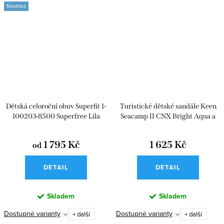
Novinka
Dětská celoroční obuv Superfit 1-
Turistické dětské sandále Keen
100203-8500 Superfree Lila
Seacamp II CNX Bright Aqua a
Giggle Pink
1 795 Kč
1 625 Kč
od
DETAIL
DETAIL
Skladem
Skladem
Dostupné varianty
Dostupné varianty
+ další
+ další