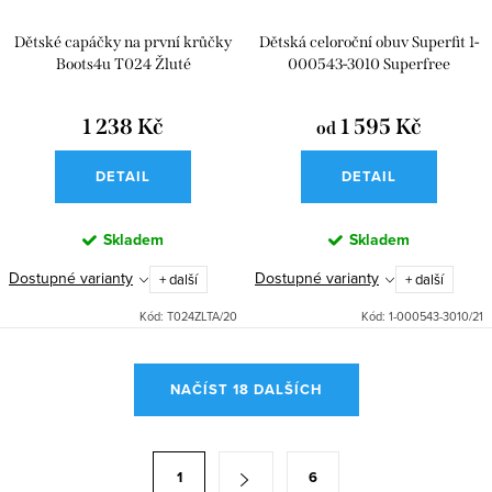
Dětské capáčky na první krůčky
Dětská celoroční obuv Superfit 1-
Boots4u T024 Žluté
000543-3010 Superfree
1 238 Kč
1 595 Kč
od
DETAIL
DETAIL
Skladem
Skladem
Dostupné varianty
Dostupné varianty
+ další
+ další
Kód:
T024ZLTA/20
Kód:
1-000543-3010/21
O
NAČÍST 18 DALŠÍCH
v
l
á
S
1
6
d