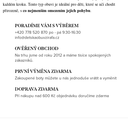
každém kroku. Tento typ obuvi je ideální pro děti, které se učí chodit
co nejmenším omezením jejich pohybu
přirozeně, s
.
PORADÍME VÁM S VÝBĚREM
+420 778 520 870 po - pá 9:30-16:30
info@detskaobuvzirafa.cz
OVĚŘENÝ OBCHOD
Na trhu jsme od roku 2012 a máme tisíce spokojených
zákazníků.
PRVNÍ VÝMĚNA ZDARMA
Zakoupené boty můžete u nás jednoduše vrátit a vyměnit
DOPRAVA ZDARMA
Pří nákupu nad 600 Kč objednávku doručíme zdarma