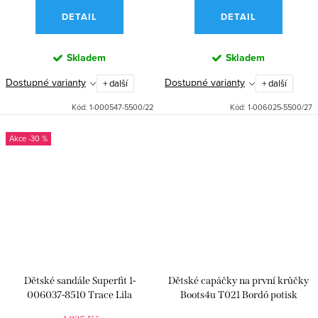
DETAIL
DETAIL
Skladem
Skladem
Dostupné varianty
Dostupné varianty
+ další
+ další
Kód:
1-000547-5500/22
Kód:
1-006025-5500/27
-30 %
Dětské sandále Superfit 1-
Dětské capáčky na první krůčky
006037-8510 Trace Lila
Boots4u T021 Bordó potisk