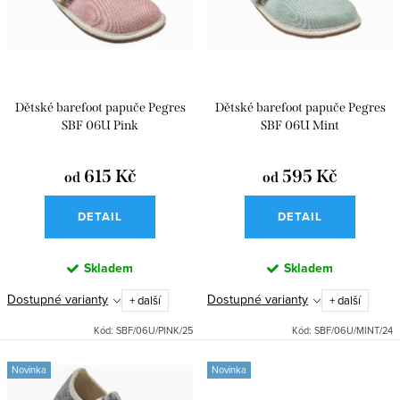
i
r
s
o
p
d
r
u
Dětské barefoot papuče Pegres
Dětské barefoot papuče Pegres
o
k
SBF 06U Pink
SBF 06U Mint
d
t
u
615 Kč
595 Kč
od
od
ů
k
DETAIL
DETAIL
t
ů
Skladem
Skladem
Dostupné varianty
Dostupné varianty
+ další
+ další
Kód:
SBF/06U/PINK/25
Kód:
SBF/06U/MINT/24
Novinka
Novinka