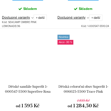
Skladem
Skladem
Dostupné varianty
Dostupné varianty
+ další
+ další
Kód:
SEACAMP OMBRE PINK
LEMONADE/36
Kód:
1-000547-5510/24
Novinka
-30 %
Dětské sandále Superfit 1-
Dětská celoroční obuv Superfit 1-
000547-5500 Superfree Rosa
006025-5500 Trace Pink
1 835 Kč
1 595 Kč
1 284,50 Kč
od
od