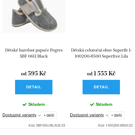
Dětské barefoot papuče Pegres
Dětská celoroční obuv Superfit 1-
SBF 06U Black
100200-8500 Superfree Lila
595 Kč
1 555 Kč
od
od
DETAIL
DETAIL
Skladem
Skladem
Dostupné varianty
Dostupné varianty
+ další
+ další
Kód:
SBF/06U/BLACK/23
Kód:
1-100200-8500/22