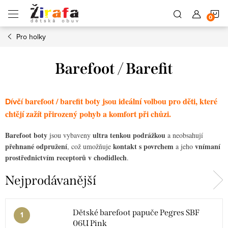
Přejít
N
na
obsah
Pro holky
K
Barefoot / Barefit
barefoot / barefit boty jsou ideální volbou pro děti, které
Dívčí
chtějí zažít přirozený pohyb a komfort při chůzi.
Barefoot boty
ultra tenkou podrážkou
jsou vybaveny
a neobsahují
přehnané odpružení
kontakt s povrchem
vnímaní
, což umožňuje
a jeho
prostřednictvím receptorů v chodidlech
.
Nejprodávanější
Dětské barefoot papuče Pegres SBF
06U Pink