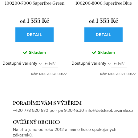
100200-7000 Superfree Green
100200-8000 Superfree Blue
1 555 Kč
1 555 Kč
od
od
DETAIL
DETAIL
Skladem
Skladem
Dostupné varianty
Dostupné varianty
+ další
+ další
Kód:
1-100200-7000/22
Kód:
1-100200-8000/22
PORADÍME VÁM S VÝBĚREM
+420 778 520 870 po - pá 9:30-16:30 info@detskaobuvzirafa.cz
OVĚŘENÝ OBCHOD
Na trhu jsme od roku 2012 a máme tisíce spokojených
zákazníků.