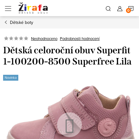
Přejít
N
na
obsah
Dětské boty
K
Neohodnoceno
Podrobnosti hodnocení
Dětská celoroční obuv Superfit
1-100200-8500 Superfree Lila
Novinka