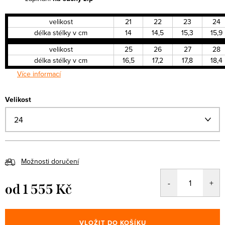
velikost
21
22
23
24
délka stélky v cm
14
14,5
15,3
15,9
velikost
25
26
27
28
délka stélky v cm
16,5
17,2
17,8
18,4
Více informací
Velikost
Možnosti doručení
od
1 555 Kč
Měrná
cena:
VLOŽIT DO KOŠÍKU