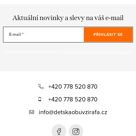
Aktuální novinky a slevy na váš e-mail
E-mail
PŘIHLÁSIT SE
Vložením e-mailu souhlasíte s
podmínkami ochrany osobních údajů
Z
á
+420 778 520 870
p
+420 778 520 870
a
info
@
detskaobuvzirafa.cz
t
í