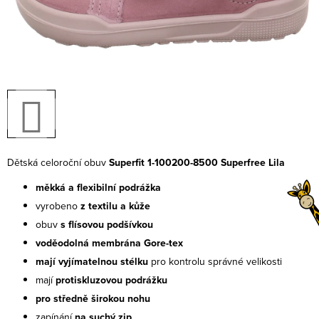
Dětská celoroční obuv
Superfit 1-100200-8500 Superfree Lila
měkká a flexibilní podrážka
vyrobeno
z textilu a kůže
obuv
s flísovou podšívkou
voděodolná membrána Gore-tex
mají vyjímatelnou stélku
pro kontrolu správné velikosti
mají
protiskluzovou podrážku
pro středně širokou nohu
zapínání
na suchý zip