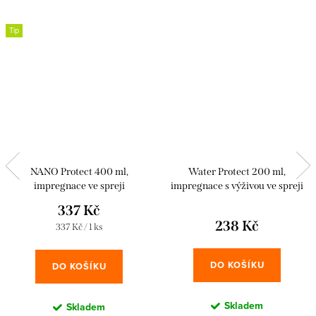
Tip
NANO Protect 400 ml,
Water Protect 200 ml,
impregnace ve spreji
impregnace s výživou ve spreji
337 Kč
238 Kč
Měrná
337 Kč / 1 ks
cena:
DO KOŠÍKU
DO KOŠÍKU
Skladem
Skladem