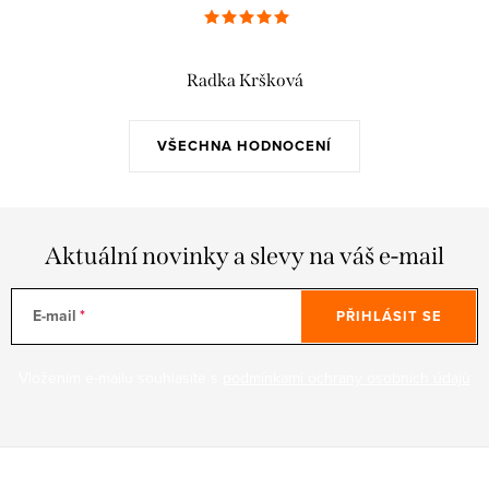
Radka Kršková
VŠECHNA HODNOCENÍ
Aktuální novinky a slevy na váš e-mail
E-mail
PŘIHLÁSIT SE
Vložením e-mailu souhlasíte s
podmínkami ochrany osobních údajů
Z