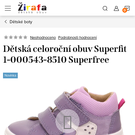
Přejít
N
na
obsah
Dětské boty
K
Neohodnoceno
Podrobnosti hodnocení
Dětská celoroční obuv Superfit
1-000543-8510 Superfree
Novinka