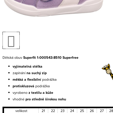
Dětská obuv
Superfit 1-000543-8510 Superfree
vyjímatelná stélka
zapínání
na suchý zip
měkká a flexibilní
podrážka
protiskluzová
podrážka
vyrobeno
z textilu a kůže
vhodné
pro středně širokou nohu
velikost
21
22
23
24
25
26
27
2