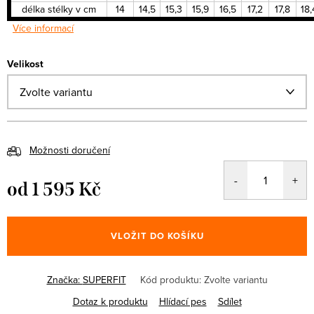
délka stélky v cm
14
14,5
15,3
15,9
16,5
17,2
17,8
18,
Více informací
Velikost
Možnosti doručení
od
1 595 Kč
Měrná
cena:
VLOŽIT DO KOŠÍKU
Značka:
SUPERFIT
Kód produktu:
Zvolte variantu
Dotaz k produktu
Hlídací pes
Sdílet