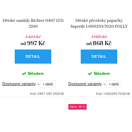
Dětské sandály Richter 0407 1251
Dětské přezůvky papučky
2100
Superfit 1-000293-7020 POLLY
1 424 Kč
1 085 Kč
997 Kč
868 Kč
od
od
DETAIL
DETAIL
Skladem
Skladem
Dostupné varianty
Dostupné varianty
+ další
+ další
Kód:
0407 1251 2100/18
Kód:
1-000293-7020/18
-19 %