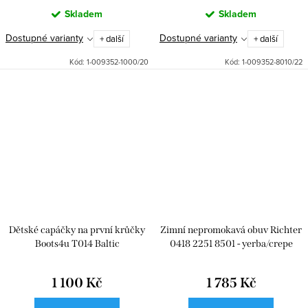
Skladem
Skladem
Dostupné varianty
Dostupné varianty
+ další
+ další
Kód:
1-009352-1000/20
Kód:
1-009352-8010/22
Dětské capáčky na první krůčky
Zimní nepromokavá obuv Richter
Boots4u T014 Baltic
0418 2251 8501 - yerba/crepe
1 100 Kč
1 785 Kč