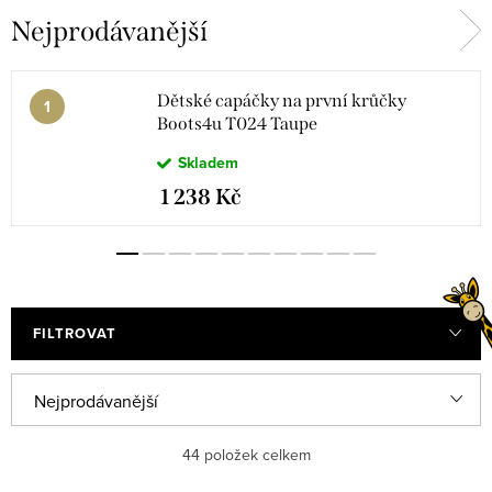
Nejprodávanější
Dětské capáčky na první krůčky
Boots4u T024 Taupe
Skladem
1 238 Kč
FILTROVAT
Ř
Nejprodávanější
a
Abecedně
44
položek celkem
z