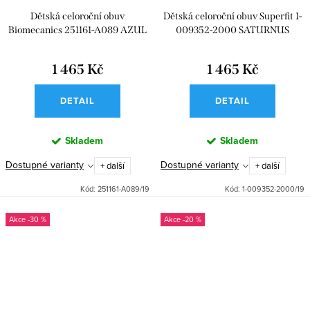
Dětská celoroční obuv
Dětská celoroční obuv Superfit 1-
Biomecanics 251161-A089 AZUL
009352-2000 SATURNUS
MARINO
1 465 Kč
1 465 Kč
DETAIL
DETAIL
Skladem
Skladem
Dostupné varianty
Dostupné varianty
+ další
+ další
Kód:
251161-A089/19
Kód:
1-009352-2000/19
-30 %
-20 %