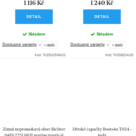
1 116 Kč
1 240 Kč
DETAIL
DETAIL
Skladem
Skladem
Dostupné varianty
Dostupné varianty
+ další
+ další
Kód:
T025OCEAN/22
Kód:
T025SEDA/20
Zimní nepromokavá obuv Richter
Dětské capačky Boots4u T024 -
0419 2251 6631 marine/nautical
šedá