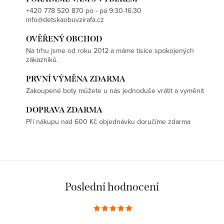
s
+420 778 520 870 po - pá 9:30-16:30
u
info@detskaobuvzirafa.cz
OVĚŘENÝ OBCHOD
Na trhu jsme od roku 2012 a máme tisíce spokojených
zákazníků.
PRVNÍ VÝMĚNA ZDARMA
Zakoupené boty můžete u nás jednoduše vrátit a vyměnit
DOPRAVA ZDARMA
Pří nákupu nad 600 Kč objednávku doručíme zdarma
Poslední hodnocení