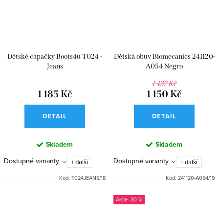
Dětské capačky Boots4u T024 -
Dětská obuv Biomecanics 241120-
Jeans
A054 Negro
1 437 Kč
1 185 Kč
1 150 Kč
DETAIL
DETAIL
Skladem
Skladem
Dostupné varianty
Dostupné varianty
+ další
+ další
Kód:
T024JEANS/18
Kód:
241120-A054/19
-30 %