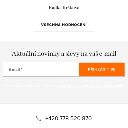
Radka Kršková
VŠECHNA HODNOCENÍ
Aktuální novinky a slevy na váš e-mail
E-mail
PŘIHLÁSIT SE
Vložením e-mailu souhlasíte s
podmínkami ochrany osobních údajů
Z
á
+420 778 520 870
p