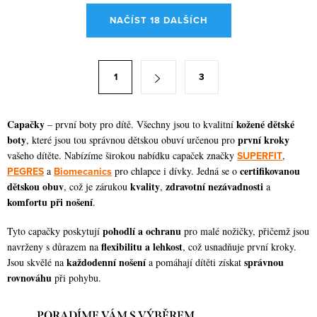
O
NAČÍST 18 DALŠÍCH
v
l
á
S
1
3
d
t
a
r
c
á
Capačky
kožené dětské
– první boty pro dítě. Všechny jsou to kvalitní
í
boty
první kroky
, které jsou tou správnou dětskou obuví určenou pro
n
vašeho dítěte. Nabízíme širokou nabídku capaček značky
SUPERFIT
,
p
k
certifikovanou
PEGRES
a
Biomecanics
pro chlapce i dívky. Jedná se o
r
o
dětskou obuv
kvality
zdravotní nezávadnosti
, což je zárukou
,
a
v
v
komfortu při nošení
.
k
á
y
pohodlí a ochranu
Tyto capačky poskytují
pro malé nožičky, přičemž jsou
n
flexibilitu a lehkost
navrženy s důrazem na
, což usnadňuje první kroky.
v
í
každodenní nošení
správnou
Jsou skvělé na
a pomáhají dítěti získat
ý
rovnováhu
při pohybu.
p
i
PORADÍME VÁM S VÝBĚREM