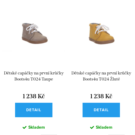
e
Nejlevnější
V
n
ý
Nejdražší
í
p
p
i
r
s
o
p
d
r
u
Dětské capáčky na první krůčky
Dětské capáčky na první krůčky
o
k
Boots4u T024 Taupe
Boots4u T024 Žluté
d
t
u
1 238 Kč
1 238 Kč
ů
k
DETAIL
DETAIL
t
ů
Skladem
Skladem