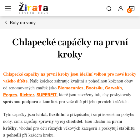
Přejít
N
na
obsah
Boty do vody
K
Chlapecké capáčky na první
kroky
Chlapecké capačky na první kroky jsou ideální volbou pro nové kroky
vašeho dítěte.
Naše kolekce zahrnuje kvalitní a pohodlnou koženou obuv
,
,
,
od renomovaných značek jako
Biomecanics
Boots4u
Garvalín
,
,
Pegres
Richter
SUPERFIT
, které jsou navrženy tak, aby poskytovaly
správnou podporu
komfort
a
pro vaše dítě při jeho prvních krůčcích.
lehká, flexibilní
Tyto capačky jsou
a přizpůsobují se přirozenému pohybu
správný vývoj chodidel
první
nohy, čímž zajišťují
. Jsou ideální na
krůčky
stabilitu
, vhodné pro děti různých věkových kategorií a poskytují
a pohodlí
při každém kroku.