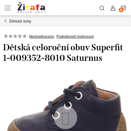
Přejít
N
na
obsah
Dětské boty
K
Neohodnoceno
Podrobnosti hodnocení
Dětská celoroční obuv Superfit
1-009352-8010 Saturnus