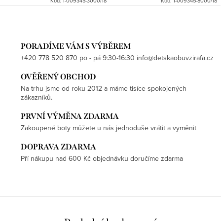
Kód:
1-009345-3000/18
Kód:
1-009345-8000/18
PORADÍME VÁM S VÝBĚREM
+420 778 520 870 po - pá 9:30-16:30 info@detskaobuvzirafa.cz
OVĚŘENÝ OBCHOD
Na trhu jsme od roku 2012 a máme tisíce spokojených
zákazníků.
PRVNÍ VÝMĚNA ZDARMA
Zakoupené boty můžete u nás jednoduše vrátit a vyměnit
DOPRAVA ZDARMA
Pří nákupu nad 600 Kč objednávku doručíme zdarma