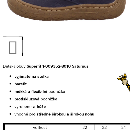
Dětská obuv
Superfit 1-009352-8010 Saturnus
vyjímatelná stélka
barefit
měkká a flexibilní
podrážka
protiskluzová
podrážka
vyrobeno
z kůže
vhodné
pro středně širokou a širokou nohu
velikost
22
23
24