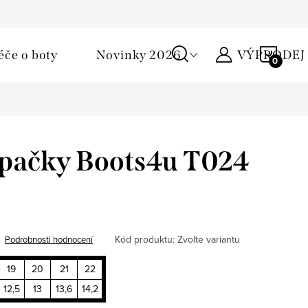
Podmínky ochrany osobních údajů
Žirafa klub
Kontakty
NÁKU
éče o boty
Novinky 2026
VÝPRODEJ
KOŠÍ
apačky Boots4u T024
Kód produktu:
Zvolte variantu
Podrobnosti hodnocení
19
20
21
22
12,5
13
13,6
14,2