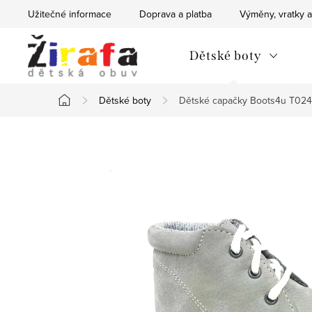
Přejít
Užitečné informace
Doprava a platba
Výměny, vratky a
na
obsah
Dětské boty
Dětské boty
Dětské capačky Boots4u T024
Domů