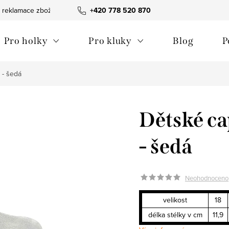
 reklamace zboží
Obchodní podmínky
+420 778 520 870
Reklamační pořádek
Pro holky
Pro kluky
Blog
P
 - šedá
Dětské c
- šedá
Neohodnoceno
velikost
18
délka stélky v cm
11,9