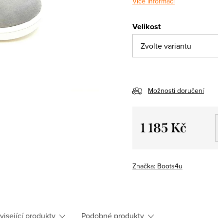
Více informací
Velikost
Možnosti doručení
1 185 Kč
Měrná
cena:
Značka:
Boots4u
visející produkty
Podobné produkty