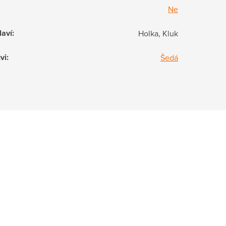
Ne
laví
:
Holka, Kluk
vi
:
Šedá