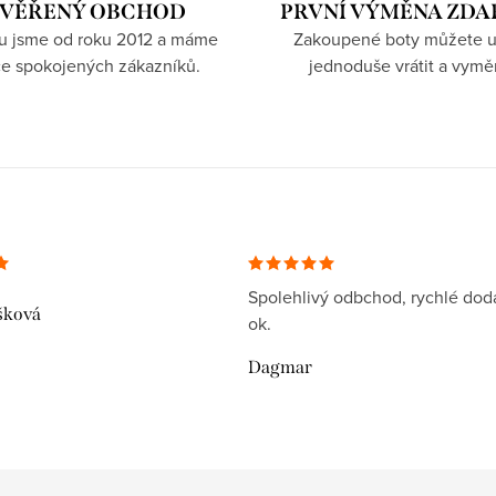
VĚŘENÝ OBCHOD
PRVNÍ VÝMĚNA ZD
hu jsme od roku 2012 a máme
Zakoupené boty můžete u
íce spokojených zákazníků.
jednoduše vrátit a vymě
Spolehlivý odbchod, rychlé dodá
šková
ok.
Dagmar