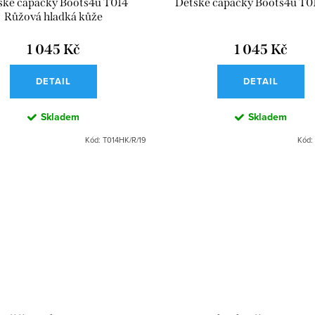
ské capačky Boots4u T014
Dětské capačky Boots4u T01
Růžová hladká kůže
1 045 Kč
1 045 Kč
DETAIL
DETAIL
Skladem
Skladem
Kód:
T014HK/R/19
Kód: