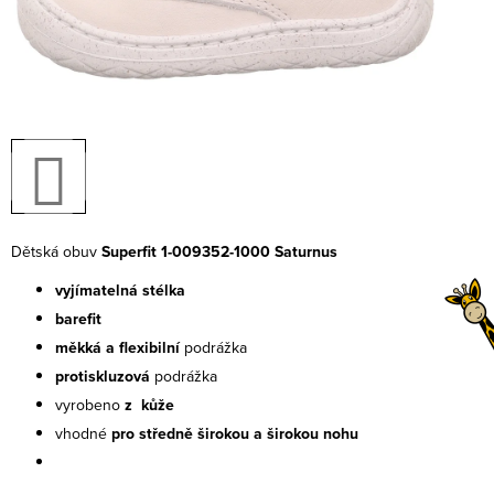
Dětská obuv
Superfit 1-009352-1000 Saturnus
vyjímatelná stélka
barefit
měkká a flexibilní
podrážka
protiskluzová
podrážka
vyrobeno
z kůže
vhodné
pro středně širokou a širokou nohu