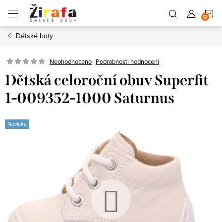
Přejít
N
na
obsah
Dětské boty
K
Neohodnoceno
Podrobnosti hodnocení
Dětská celoroční obuv Superfit
1-009352-1000 Saturnus
Novinka