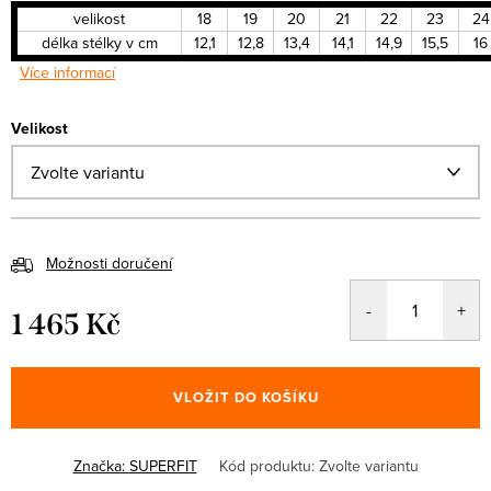
velikost
18
19
20
21
22
23
24
délka stélky v cm
12,1
12,8
13,4
14,1
14,9
15,5
16
Více informací
Velikost
Možnosti doručení
1 465 Kč
Měrná
cena:
VLOŽIT DO KOŠÍKU
Značka:
SUPERFIT
Kód produktu:
Zvolte variantu