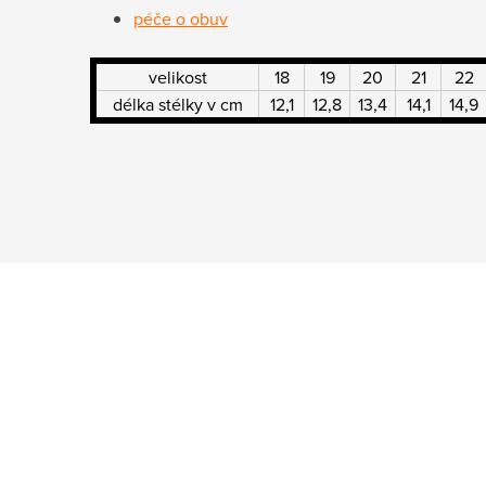
péče o obuv
velikost
18
19
20
21
22
délka stélky v cm
12,1
12,8
13,4
14,1
14,9