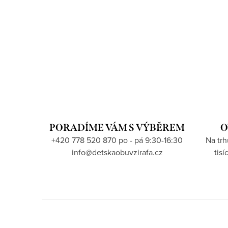
PORADÍME VÁM S VÝBĚREM
O
+420 778 520 870 po - pá 9:30-16:30
Na tr
info@detskaobuvzirafa.cz
tis