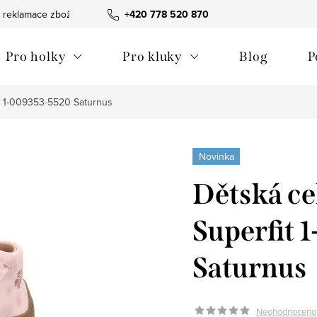
 reklamace zboží
Obchodní podmínky
+420 778 520 870
Reklamační pořádek
Pro holky
Pro kluky
Blog
P
it 1-009353-5520 Saturnus
Novinka
Dětská ce
Superfit 
Saturnus
Neohodnoceno