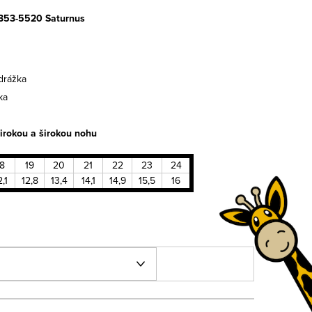
9353-5520 Saturnus
rážka
ka
irokou a širokou nohu
18
19
20
21
22
23
24
2,1
12,8
13,4
14,1
14,9
15,5
16