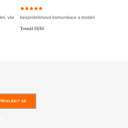
ní, vše
bezproblémová komunikace a dodání
Tomáš Hýbl
PŘIHLÁSIT SE
jů