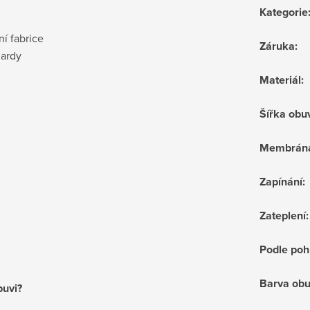
Kategorie
ní fabrice
Záruka
:
dardy
Materiál
:
Šířka obu
Membrán
Zapínání
:
Zateplení
:
Podle poh
Barva obu
buvi?