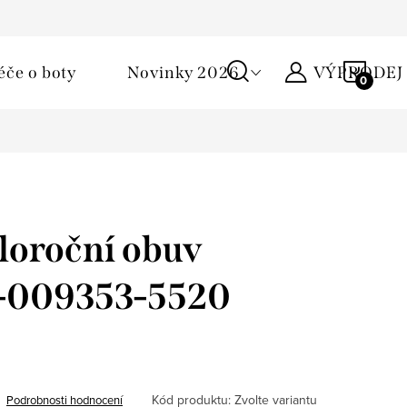
Podmínky ochrany osobních údajů
Žirafa klub
Kontakty
NÁKU
éče o boty
Novinky 2026
VÝPRODEJ
KOŠÍ
loroční obuv
1-009353-5520
Kód produktu:
Zvolte variantu
Podrobnosti hodnocení