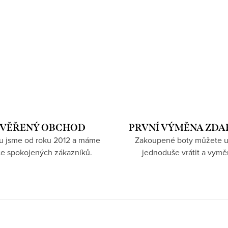
VĚŘENÝ OBCHOD
PRVNÍ VÝMĚNA ZD
hu jsme od roku 2012 a máme
Zakoupené boty můžete u
íce spokojených zákazníků.
jednoduše vrátit a vymě