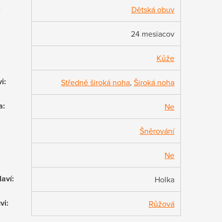
:
Dětská obuv
24 mesiacov
Kůže
vi
:
Středně široká noha
,
Široká noha
a
:
Ne
Šněrování
Ne
laví
:
Holka
vi
:
Růžová