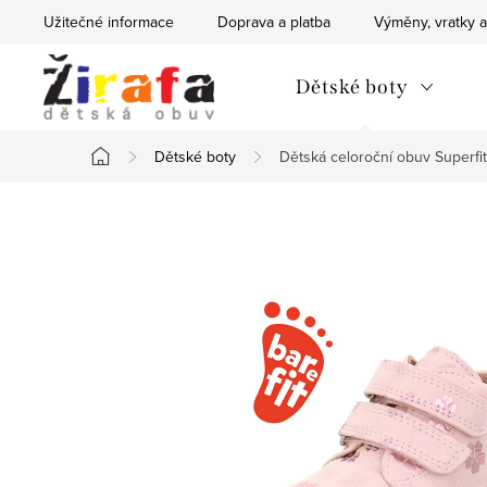
Přejít
Užitečné informace
Doprava a platba
Výměny, vratky a
na
obsah
Dětské boty
Dětské boty
Dětská celoroční obuv Superf
Domů