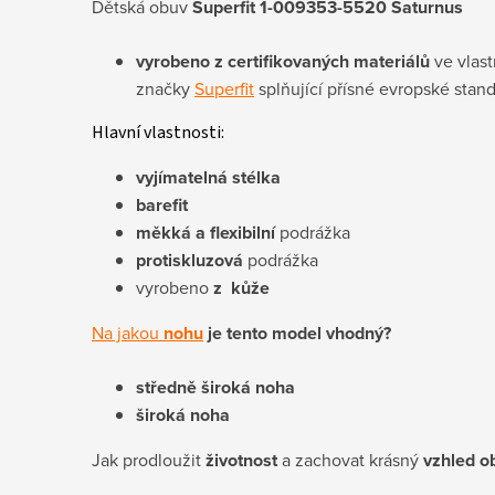
Dětská obuv
Superfit 1-009353-5520 Saturnus
vyrobeno z certifikovaných materiálů
ve vlast
značky
Superfit
splňující přísné evropské stan
Hlavní vlastnosti:
vyjímatelná stélka
barefit
měkká a flexibilní
podrážka
protiskluzová
podrážka
vyrobeno
z kůže
Na jakou
nohu
je tento model vhodný?
středně široká noha
široká noha
Jak prodloužit
životnost
a zachovat krásný
vzhled o