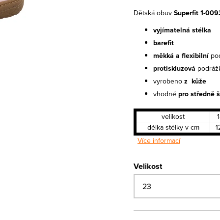
Dětská obuv
Superfit 1-00
vyjímatelná stélka
barefit
měkká a flexibilní
pod
protiskluzová
podráž
vyrobeno
z kůže
vhodné
pro středně š
velikost
délka stélky v cm
1
Více informací
Velikost