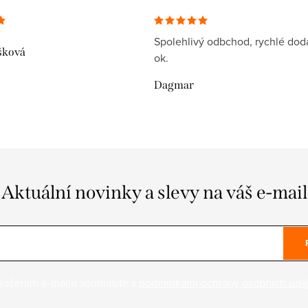
Spolehlivý odbchod, rychlé dodá
šková
ok.
Dagmar
Aktuální novinky a slevy na váš e-mail
ložením e-mailu souhlasíte s
podmínkami ochrany osobních úda