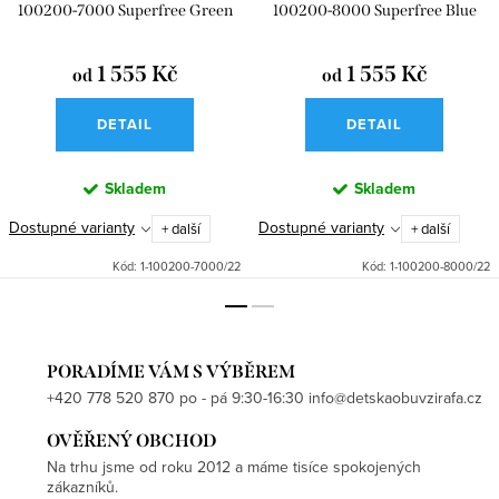
100200-7000 Superfree Green
100200-8000 Superfree Blue
1 555 Kč
1 555 Kč
od
od
DETAIL
DETAIL
Skladem
Skladem
Dostupné varianty
Dostupné varianty
+ další
+ další
Kód:
1-100200-7000/22
Kód:
1-100200-8000/22
PORADÍME VÁM S VÝBĚREM
+420 778 520 870 po - pá 9:30-16:30 info@detskaobuvzirafa.cz
OVĚŘENÝ OBCHOD
Na trhu jsme od roku 2012 a máme tisíce spokojených
zákazníků.