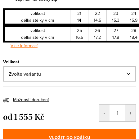
velikost
21
22
23
24
délka stélky v cm
14
14,5
15,3
15,9
velikost
25
26
27
28
délka stélky v cm
16,5
17,2
17,8
18,4
Více informací
Velikost
Možnosti doručení
od
1 555 Kč
Měrná
cena:
VLOŽIT DO KOŠÍKU