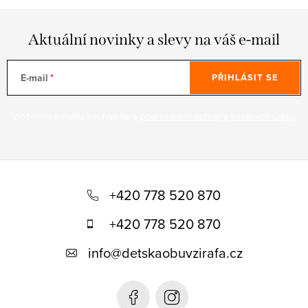
Aktuální novinky a slevy na váš e-mail
E-mail
PŘIHLÁSIT SE
Vložením e-mailu souhlasíte s
podmínkami ochrany osobních údajů
Z
á
+420 778 520 870
p
+420 778 520 870
a
info
@
detskaobuvzirafa.cz
t
í