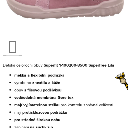
Dětská celoroční obuv
Superfit 1-100200-8500 Superfree Lila
měkká a flexibilní podrážka
vyrobeno
z textilu a kůže
obuv
s flísovou podšívkou
voděodolná membrána Gore-tex
mají vyjímatelnou stélku
pro kontrolu správné velikosti
mají
protiskluzovou podrážku
pro středně širokou nohu
zapínání
na suchý zip