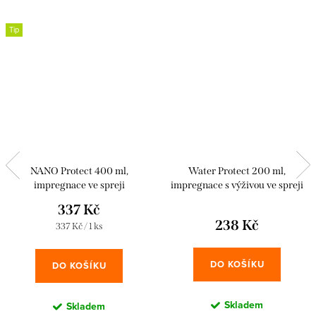
Tip
NANO Protect 400 ml,
Water Protect 200 ml,
impregnace ve spreji
impregnace s výživou ve spreji
337 Kč
238 Kč
Měrná
337 Kč / 1 ks
cena:
DO KOŠÍKU
DO KOŠÍKU
Skladem
Skladem