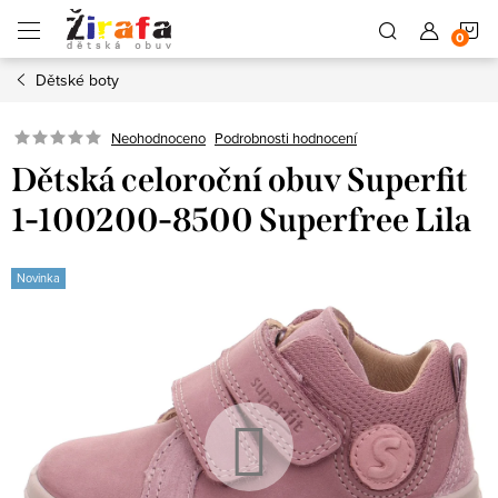
Přejít
N
na
obsah
Dětské boty
K
Neohodnoceno
Podrobnosti hodnocení
Dětská celoroční obuv Superfit
1-100200-8500 Superfree Lila
Novinka