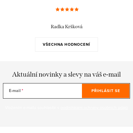
Radka Kršková
VŠECHNA HODNOCENÍ
Aktuální novinky a slevy na váš e-mail
E-mail
PŘIHLÁSIT SE
Vložením e-mailu souhlasíte s
podmínkami ochrany osobních údajů
Z