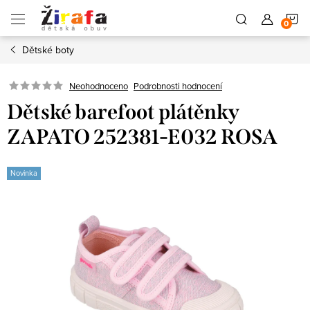
Přejít
N
na
obsah
Dětské boty
K
Neohodnoceno
Podrobnosti hodnocení
Dětské barefoot plátěnky
ZAPATO 252381-E032 ROSA
Novinka