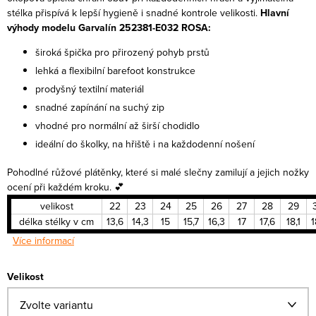
stélka přispívá k lepší hygieně i snadné kontrole velikosti.
Hlavní
výhody modelu Garvalín 252381-E032 ROSA:
široká špička pro přirozený pohyb prstů
lehká a flexibilní barefoot konstrukce
prodyšný textilní materiál
snadné zapínání na suchý zip
vhodné pro normální až širší chodidlo
ideální do školky, na hřiště i na každodenní nošení
Pohodlné růžové plátěnky, které si malé slečny zamilují a jejich nožky
ocení při každém kroku. 💕
velikost
22
23
24
25
26
27
28
29
délka stélky v cm
13,6
14,3
15
15,7
16,3
17
17,6
18,1
1
Více informací
Velikost