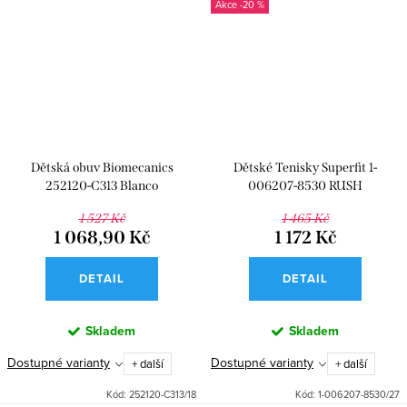
-20 %
Dětská obuv Biomecanics
Dětské Tenisky Superfit 1-
252120-C313 Blanco
006207-8530 RUSH
1 527 Kč
1 465 Kč
1 068,90 Kč
1 172 Kč
DETAIL
DETAIL
Skladem
Skladem
Dostupné varianty
Dostupné varianty
+ další
+ další
Kód:
252120-C313/18
Kód:
1-006207-8530/27