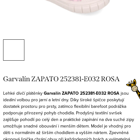
Garvalín ZAPATO 252381-E032 ROSA
Lehké dívčí plátěnky
Garvalín ZAPATO 252381-E032 ROSA
jsou
ideální volbou pro jarní a letní dny. Díky široké špičce poskytují
dostatek prostoru pro prsty, zatímco flexibilní barefoot podrážka
podporuje přirozený pohyb chodidla. Prodyšný textilní svršek
zajišťuje pohodlí po celý den a praktické zapínání na dva suché zipy
umožňuje snadné obouvání i menším dětem.
Model je vhodný pro
děti s normálním až širším chodidlem a vyšším nártem. Zpevněná
okopová špička chrání obuv při každodenních hrách a vyjímatelná