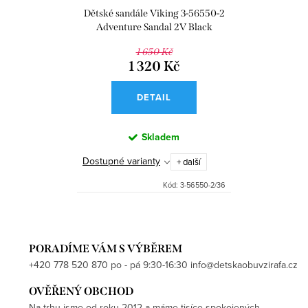
Dětské sandále Viking 3-56550-2
Adventure Sandal 2V Black
1 650 Kč
1 320 Kč
DETAIL
Skladem
Dostupné varianty
+ další
Kód:
3-56550-2/36
PORADÍME VÁM S VÝBĚREM
+420 778 520 870 po - pá 9:30-16:30 info@detskaobuvzirafa.cz
OVĚŘENÝ OBCHOD
Na trhu jsme od roku 2012 a máme tisíce spokojených