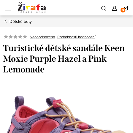
Přejít
N
na
obsah
Dětské boty
K
Neohodnoceno
Podrobnosti hodnocení
Turistické dětské sandále Keen
Moxie Purple Hazel a Pink
Lemonade