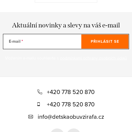
Aktuální novinky a slevy na váš e-mail
E-mail
PŘIHLÁSIT SE
Vložením e-mailu souhlasíte s
podmínkami ochrany osobních údajů
Z
á
+420 778 520 870
p
+420 778 520 870
a
info
@
detskaobuvzirafa.cz
t
í