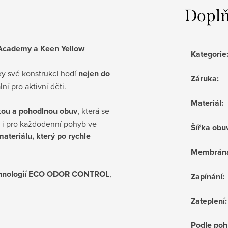
Doplň
Academy a Keen Yellow
Kategorie
íky své konstrukci hodí
nejen do
Záruka
:
lní pro aktivní děti.
Materiál
:
hkou a pohodlnou obuv
, která se
k i pro každodenní pohyb ve
Šířka obu
ateriálu, který po rychle
Membrán
echnologií ECO ODOR CONTROL
,
Zapínání
:
Zateplení
:
Podle poh