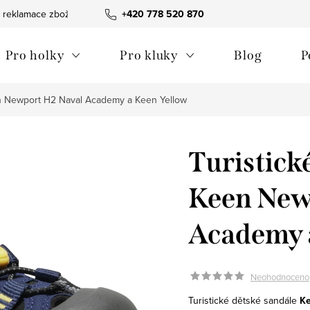
 reklamace zboží
Obchodní podmínky
+420 778 520 870
Reklamační pořádek
Pro holky
Pro kluky
Blog
P
en Newport H2 Naval Academy a Keen Yellow
Turistick
Keen New
Academy 
Neohodnoceno
Turistické dětské sandále
Ke