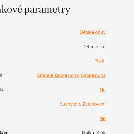
kové parametry
:
Dětská obuv
24 měsíců
Textil
vi
:
Středně široká noha
,
Široká noha
a
:
Ne
Suchý zip
,
Zatahování
Ne
laví
:
Holka, Kluk