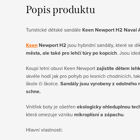
Popis produktu
Turistické dětské sandále
Keen Newport H2 Naval 
Keen
Newport H2
jsou hybridní sandály, které se d
města, ale také pro lehčí túry po kopcích
. Jsou ideá
Koupí letní obuvi Keen Newport
zajistíte dětem le
skvěle hodí jak pro pohyb po lesních chodnících, ta
škole či školce.
Sandály jsou vyrobeny z odolného m
schne.
Vnitřek boty je ošetřen
ekologicky ohleduplnou t
která omezuje vzniku
mikroplísní a zápachu
.
Hlavní vlastnosti: