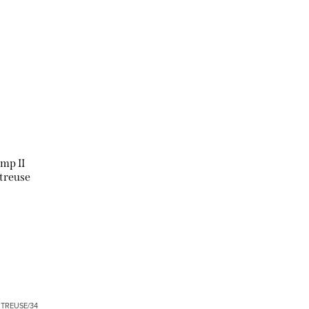
mp II
treuse
TREUSE/34