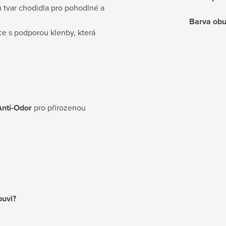
mu tvar chodidla pro pohodlné a
Barva obu
ce s podporou klenby, která
Anti-Odor
pro přirozenou
buvi?