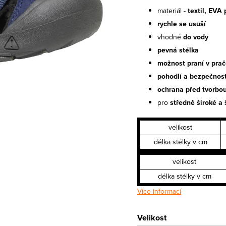
materiál -
textil, EVA
rychle se usuší
vhodné
do vody
pevná stélka
možnost praní v pra
pohodlí a bezpečnos
ochrana před tvorbou
pro
středně široké a 
velikost
délka stélky v cm
velikost
délka stélky v cm
Více informací
Velikost