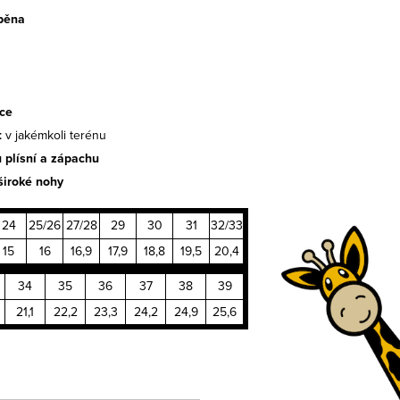
 pěna
čce
t
v jakémkoli terénu
 plísní a zápachu
široké nohy
24
25/26
27/28
29
30
31
32/33
15
16
16,9
17,9
18,8
19,5
20,4
34
35
36
37
38
39
21,1
22,2
23,3
24,2
24,9
25,6