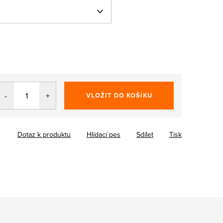
VLOŽIT DO KOŠÍKU
Dotaz k produktu
Hlídací pes
Sdílet
Tisk