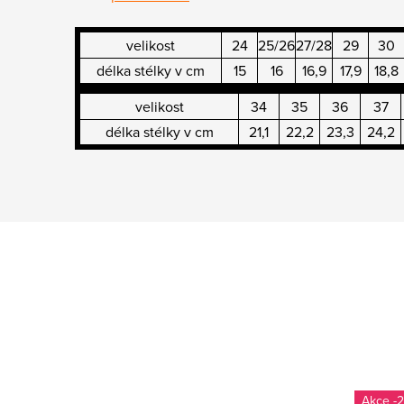
velikost
24
25/26
27/28
29
30
délka stélky v cm
15
16
16,9
17,9
18,8
velikost
34
35
36
37
délka stélky v cm
21,1
22,2
23,3
24,2
-