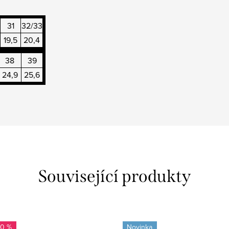
31
32/33
19,5
20,4
38
39
24,9
25,6
Související produkty
20 %
Novinka