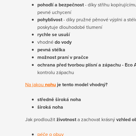
pohodlí a bezpečnost
- díky střihu kopírující
pevné uchycení
pohyblivost
- díky pružné pěnové výplni a stél
poskytuje dlouhodobé tlumení
rychle se usuší
vhodné
do vody
pevná stélka
možnost praní v pračce
ochrana před tvorbou plísní a zápachu
- Eco 
kontrolu zápachu
Na jakou
nohu
je tento model vhodný?
středně široká noha
široká noha
Jak prodloužit
životnost
a zachovat krásný
vzhled o
péče o obuv