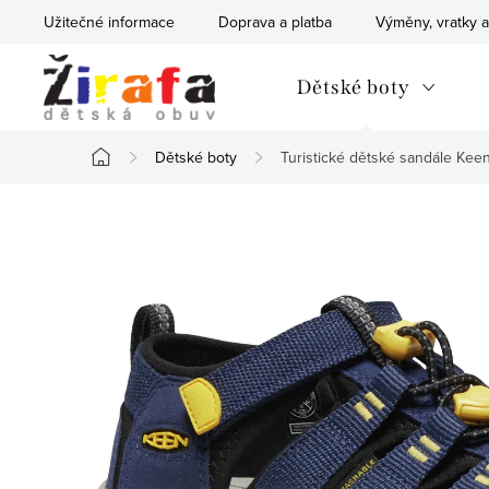
Přejít
Užitečné informace
Doprava a platba
Výměny, vratky a
na
obsah
Dětské boty
Dětské boty
Turistické dětské sandále Ke
Domů