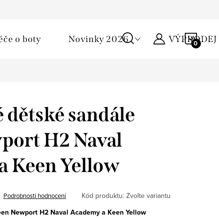
Podmínky ochrany osobních údajů
Žirafa klub
Kontakty
NÁKU
éče o boty
Novinky 2026
VÝPRODEJ
KOŠÍ
é dětské sandále
port H2 Naval
a Keen Yellow
Kód produktu:
Zvolte variantu
Podrobnosti hodnocení
en Newport H2 Naval Academy a Keen Yellow