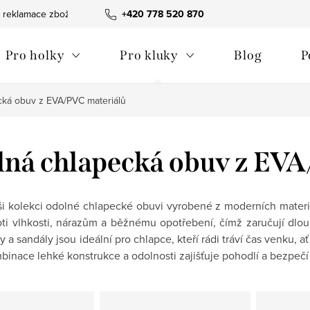
 reklamace zboží
Obchodní podmínky
+420 778 520 870
Reklamační pořádek
Pro holky
Pro kluky
Blog
P
cká obuv z EVA/PVC materiálů
ná chlapecká obuv z EVA
i kolekci odolné chlapecké obuvi vyrobené z moderních materi
ti vlhkosti, nárazům a běžnému opotřebení, čímž zaručují dlouho
 a sandály jsou ideální pro chlapce, kteří rádi tráví čas venku, 
binace lehké konstrukce a odolnosti zajišťuje pohodlí a bezpeč