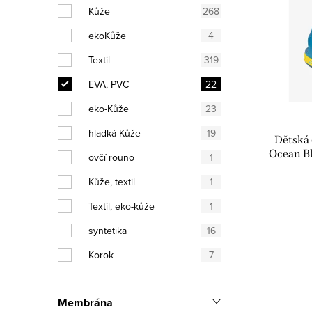
Kůže
268
p
n
ekoKůže
4
i
í
Textil
319
s
p
EVA, PVC
22
p
r
eko-Kůže
23
r
o
hladká Kůže
19
Dětská
o
d
Ocean Bl
ovčí rouno
1
d
u
Kůže, textil
1
u
Textil, eko-kůže
1
k
k
syntetika
16
t
Korok
7
t
ů
ů
Membrána