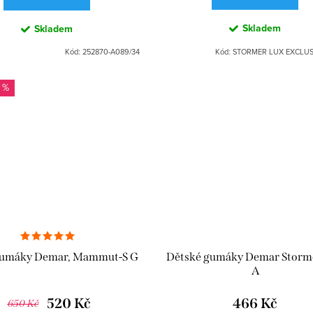
Skladem
Skladem
Kód:
252870-A089/34
Kód:
STORMER LUX EXCLUSI
 %
gumáky Demar, Mammut-S G
Dětské gumáky Demar Storm
A
520 Kč
466 Kč
650 Kč