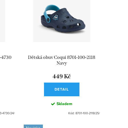
3-4730
Dětská obuv Coqui 8701-100-2118
Navy
449 Kč
DETAIL
Skladem
3-4730/24/
Kód:
8701-100-2118/25/
Novinka