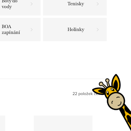
Boty do
Tenisky
vody
BOA
Holínky
zapínání
22
položek celkem