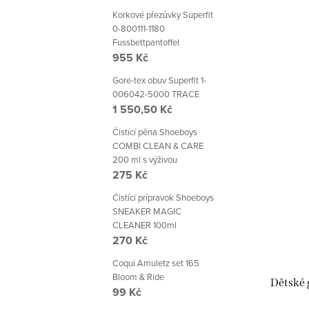
Korkové přezůvky Superfit
0-800111-1180
Fussbettpantoffel
955 Kč
Gore-tex obuv Superfit 1-
006042-5000 TRACE
1 550,50 Kč
Čistící pěna Shoeboys
COMBI CLEAN & CARE
200 ml s výživou
275 Kč
Čistící prípravok Shoeboys
SNEAKER MAGIC
CLEANER 100ml
270 Kč
Coqui Amuletz set 165
Bloom & Ride
Dětské 
99 Kč