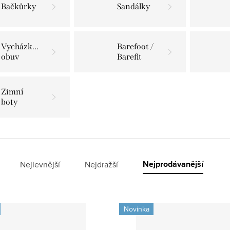
Bačkůrky
Sandálky
Vycházková
Barefoot /
obuv
Barefit
Zimní
boty
Nejprodávanější
Nejlevnější
Nejdražší
Novinka