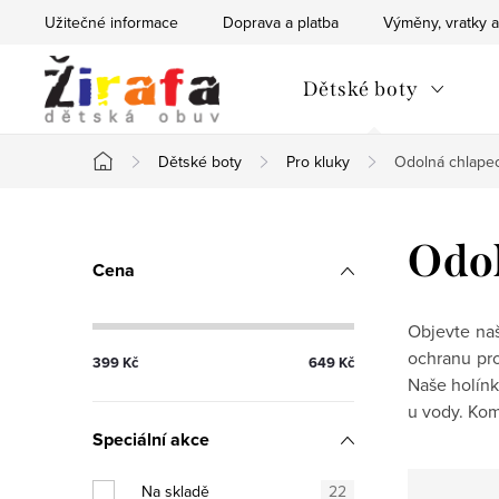
Přejít
Užitečné informace
Doprava a platba
Výměny, vratky a
na
obsah
Dětské boty
Dětské boty
Pro kluky
Odolná chlape
Domů
P
Odol
Cena
o
s
Objevte naš
ochranu pro
399
Kč
649
Kč
t
Naše holínky
u vody. Kom
r
Speciální akce
a
Na skladě
22