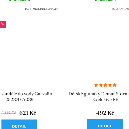
Kód:
7041-100-4700/42
Kód:
8115-2
 %
 sandále do vody Garvalín
Dětské gumáky Demar Storm
252870-A089
Exclusive EE
621 Kč
492 Kč
1 035 Kč
DETAIL
DETAIL