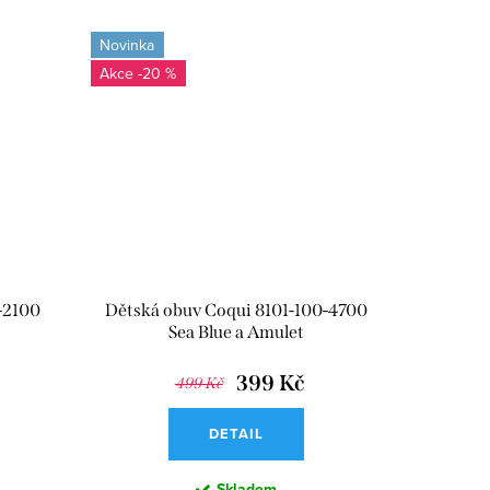
Novinka
-20 %
-2100
Dětská obuv Coqui 8101-100-4700
Sea Blue a Amulet
399 Kč
499 Kč
DETAIL
Skladem