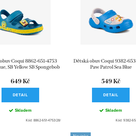
 obuv Coqui 8862-651-4753
Dětská obuv Coqui 9382-65
ue, SB Yellow SB Spongebob
Paw Patrol Sea Blue
a Amulet
649 Kč
549 Kč
DETAIL
DETAIL
Skladem
Skladem
Kód:
8862-651-4753/28/
Kód:
9382-65
Novinka