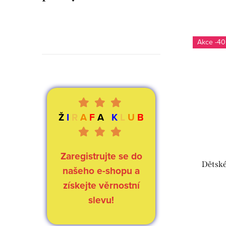
-40
Ž
I
R
A
F
A
K
L
U
B
Zaregistrujte se do
Dětské
našeho e-shopu a
získejte věrnostní
slevu!