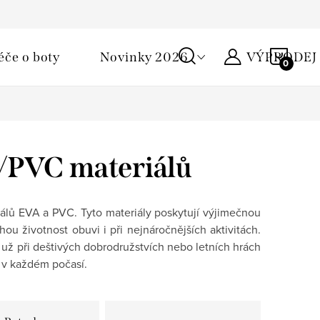
Podmínky ochrany osobních údajů
Žirafa klub
Kontakty
NÁKU
éče o boty
Novinky 2026
VÝPRODEJ
KOŠÍ
/PVC materiálů
álů EVA a PVC. Tyto materiály poskytují výjimečnou
u životnost obuvi i při nejnáročnějších aktivitách.
ať už při deštivých dobrodružstvích nebo letních hrách
í v každém počasí.