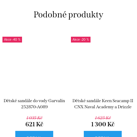
-40 %
-20 %
Dětské sandále do vody Garvalín
Dětské sandále Keen Seacamp II
252870-A089
CNX Naval Academy a Drizzle
1 035 Kč
1 625 Kč
621 Kč
1 300 Kč