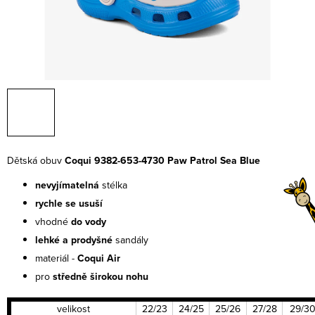
Dětská obuv
Coqui 9382-653-4730 Paw Patrol Sea Blue
nevyjímatelná
stélka
rychle se usuší
vhodné
do vody
lehké a prodyšné
sandály
materiál -
Coqui Air
pro
středně širokou nohu
velikost
22/23
24/25
25/26
27/28
29/3