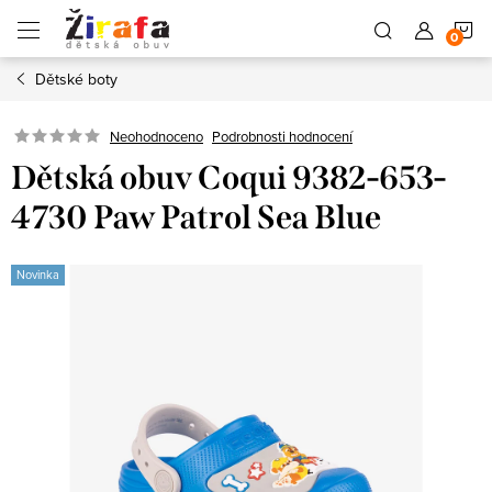
Přejít
N
na
obsah
Dětské boty
K
Neohodnoceno
Podrobnosti hodnocení
Dětská obuv Coqui 9382-653-
4730 Paw Patrol Sea Blue
Novinka