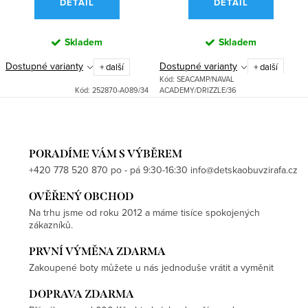
DETAIL
DETAIL
Skladem
Skladem
Dostupné varianty
Dostupné varianty
+ další
+ další
Kód:
SEACAMP/NAVAL
Kód:
252870-A089/34
ACADEMY/DRIZZLE/36
PORADÍME VÁM S VÝBĚREM
+420 778 520 870 po - pá 9:30-16:30 info@detskaobuvzirafa.cz
OVĚŘENÝ OBCHOD
Na trhu jsme od roku 2012 a máme tisíce spokojených
zákazníků.
PRVNÍ VÝMĚNA ZDARMA
Zakoupené boty můžete u nás jednoduše vrátit a vyměnit
DOPRAVA ZDARMA