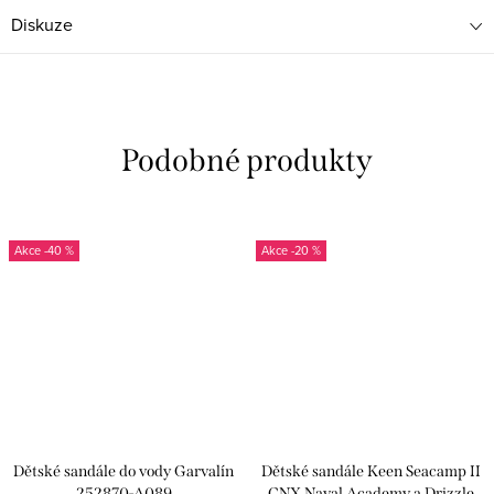
Diskuze
-40 %
-20 %
Dětské sandále do vody Garvalín
Dětské sandále Keen Seacamp II
252870-A089
CNX Naval Academy a Drizzle