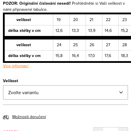
POZOR: Originální číslování nesedí!
Prohlédněte si Vaši velikost v
námi připravené tabulce.
velikost
19
20
21
22
23
délka stélky v cm
12,6
13,3
13,9
14,6
15,2
velikost
24
25
26
27
28
délka stélky v cm
15,8
16,4
17,0
17,6
18,3
Více informací
Velikost
Možnosti doručení