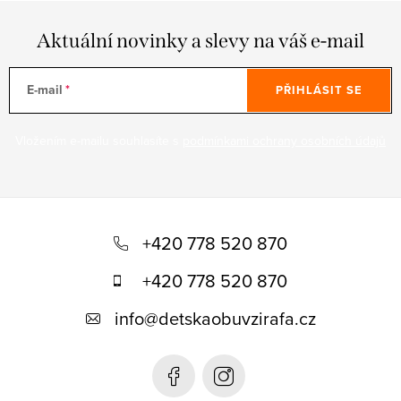
Aktuální novinky a slevy na váš e-mail
E-mail
PŘIHLÁSIT SE
Vložením e-mailu souhlasíte s
podmínkami ochrany osobních údajů
Z
á
+420 778 520 870
p
+420 778 520 870
a
info
@
detskaobuvzirafa.cz
t
í