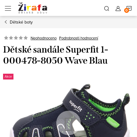
Přejít
N
na
obsah
Dětské boty
K
Neohodnoceno
Podrobnosti hodnocení
Dětské sandále Superfit 1-
000478-8050 Wave Blau
Akce