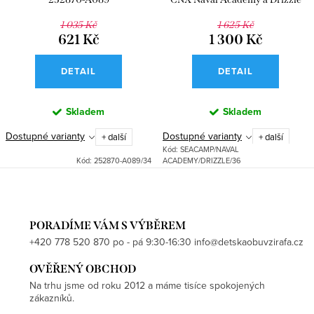
1 035 Kč
1 625 Kč
621 Kč
1 300 Kč
DETAIL
DETAIL
Skladem
Skladem
Dostupné varianty
Dostupné varianty
+ další
+ další
Kód:
SEACAMP/NAVAL
Kód:
252870-A089/34
ACADEMY/DRIZZLE/36
PORADÍME VÁM S VÝBĚREM
+420 778 520 870 po - pá 9:30-16:30 info@detskaobuvzirafa.cz
OVĚŘENÝ OBCHOD
Na trhu jsme od roku 2012 a máme tisíce spokojených
zákazníků.