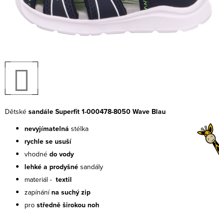
Dětské
sandále Superfit 1-000478-8050 Wave Blau
nevyjímatelná
stélka
rychle se usuší
vhodné
do vody
lehké a prodyšné
sandály
materiál -
textil
zapínání
na suchý zip
pro
středně širokou noh