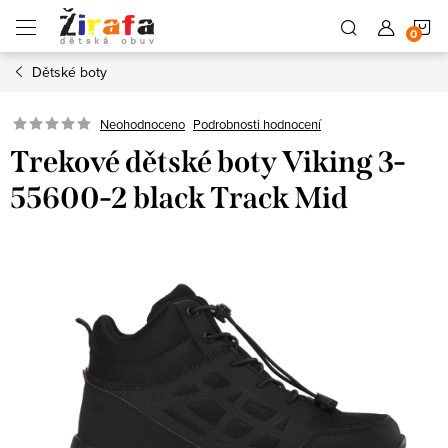
Přejít
N
na
obsah
Dětské boty
K
Neohodnoceno
Podrobnosti hodnocení
Trekové dětské boty Viking 3-
55600-2 black Track Mid