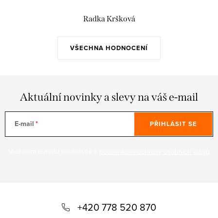
Radka Kršková
VŠECHNA HODNOCENÍ
Aktuální novinky a slevy na váš e-mail
E-mail
PŘIHLÁSIT SE
Vložením e-mailu souhlasíte s
podmínkami ochrany osobních údajů
Z
á
+420 778 520 870