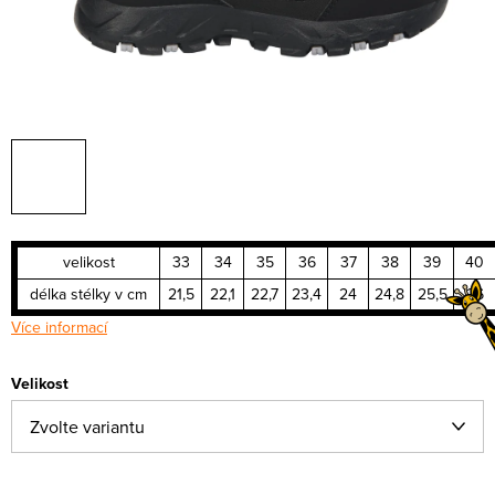
velikost
33
34
35
36
37
38
39
40
délka stélky v cm
21,5
22,1
22,7
23,4
24
24,8
25,5
26
Více informací
Velikost