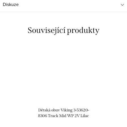
Diskuze
Související produkty
Dětská obuv Viking 3-53620-
8306 Track Mid WP 2V Lilac