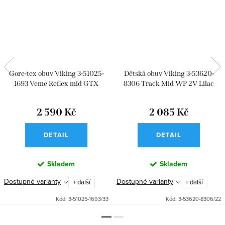
Gore-tex obuv Viking 3-51025-
Dětská obuv Viking 3-53620-
1693 Veme Reflex mid GTX
8306 Track Mid WP 2V Lilac
Purple
2 590 Kč
2 085 Kč
DETAIL
DETAIL
Skladem
Skladem
Dostupné varianty
Dostupné varianty
+ další
+ další
Kód:
3-51025-1693/33
Kód:
3-53620-8306/22