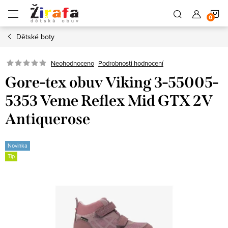
Přejít
N
na
obsah
Dětské boty
K
Neohodnoceno
Podrobnosti hodnocení
Gore-tex obuv Viking 3-55005-
5353 Veme Reflex Mid GTX 2V
Antiquerose
Novinka
Tip