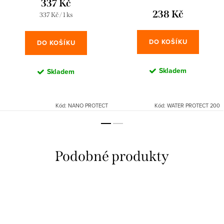
337 Kč
238 Kč
Měrná
337 Kč / 1 ks
cena:
DO KOŠÍKU
DO KOŠÍKU
Skladem
Skladem
Kód:
NANO PROTECT
Kód:
WATER PROTECT 200