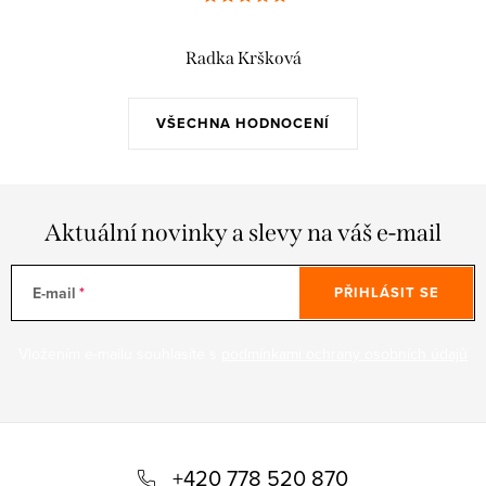
Radka Kršková
VŠECHNA HODNOCENÍ
Aktuální novinky a slevy na váš e-mail
E-mail
PŘIHLÁSIT SE
Vložením e-mailu souhlasíte s
podmínkami ochrany osobních údajů
Z
á
+420 778 520 870