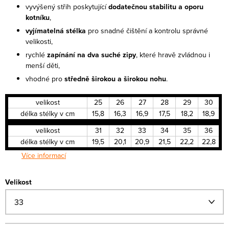
vyvýšený střih poskytující
dodatečnou stabilitu a oporu
kotníku
,
vyjímatelná stélka
pro snadné čištění a kontrolu správné
velikosti,
rychlé
zapínání na dva suché zipy
, které hravě zvládnou i
menší děti,
vhodné pro
středně širokou a širokou nohu
.
velikost
25
26
27
28
29
30
délka stélky v cm
15,8
16,3
16,9
17,5
18,2
18,9
velikost
31
32
33
34
35
36
délka stélky v cm
19,5
20,1
20,9
21,5
22,2
22,8
Více informací
Velikost