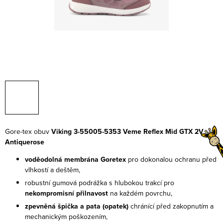
Gore-tex obuv
Viking 3-55005-5353 Veme Reflex Mid GTX 2V
Antiquerose
voděodolná membrána Goretex
pro dokonalou ochranu před
vlhkostí a deštěm,
robustní gumová podrážka s hlubokou trakcí pro
nekompromisní přilnavost
na každém povrchu,
zpevněná špička a pata (opatek)
chránící před zakopnutím a
mechanickým poškozením,