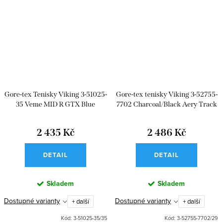
Gore-tex Tenisky Viking 3-51025-
Gore-tex tenisky Viking 3-52755-
35 Veme MID R GTX Blue
7702 Charcoal/Black Aery Track
Mid F GTX
2 435 Kč
2 486 Kč
DETAIL
DETAIL
Skladem
Skladem
Dostupné varianty
Dostupné varianty
+ další
+ další
Kód:
3-51025-35/35
Kód:
3-52755-7702/29