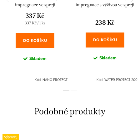
impregnace ve spreji
impregnace s výživou ve spreji
337 Kč
238 Kč
Měrná
337 Kč / 1 ks
cena:
DO KOŠÍKU
DO KOŠÍKU
Skladem
Skladem
Kód:
NANO PROTECT
Kód:
WATER PROTECT 200
Výprodej