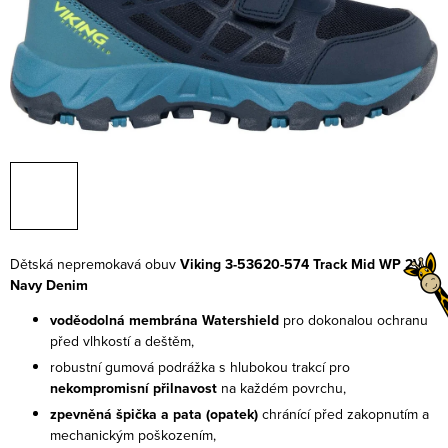
Dětská nepremokavá obuv
Viking 3-53620-574 Track Mid WP 2V
Navy Denim
voděodolná membrána Watershield
pro dokonalou ochranu
před vlhkostí a deštěm,
robustní gumová podrážka s hlubokou trakcí pro
nekompromisní přilnavost
na každém povrchu,
zpevněná špička a pata (opatek)
chránící před zakopnutím a
mechanickým poškozením,