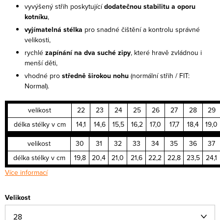
vyvýšený střih poskytující
dodatečnou stabilitu a oporu
kotníku
,
vyjímatelná stélka
pro snadné čištění a kontrolu správné
velikosti,
rychlé
zapínání na dva suché zipy
, které hravě zvládnou i
menší děti,
vhodné pro
středně širokou nohu
(normální střih / FIT:
Normal).
velikost
22
23
24
25
26
27
28
29
délka stélky v cm
14,1
14,6
15,5
16,2
17,0
17,7
18,4
19,0
velikost
30
31
32
33
34
35
36
37
délka stélky v cm
19,8
20,4
21,0
21,6
22,2
22,8
23,5
24,1
Více informací
Velikost