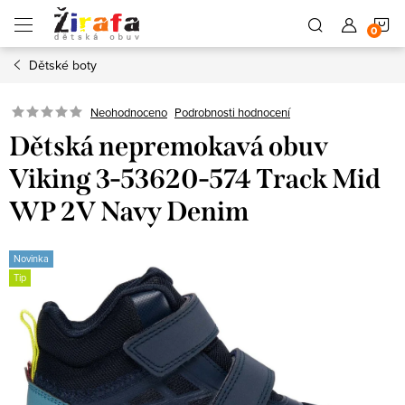
Přejít
N
na
obsah
Dětské boty
K
Neohodnoceno
Podrobnosti hodnocení
Dětská nepremokavá obuv
Viking 3-53620-574 Track Mid
WP 2V Navy Denim
Novinka
Tip