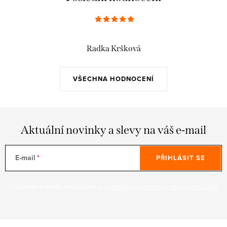
Radka Kršková
VŠECHNA HODNOCENÍ
Aktuální novinky a slevy na váš e-mail
E-mail
PŘIHLÁSIT SE
Vložením e-mailu souhlasíte s
podmínkami ochrany osobních údajů
Z