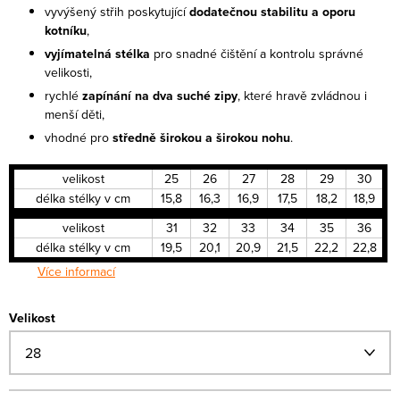
vyvýšený střih poskytující
dodatečnou stabilitu a oporu
kotníku
,
vyjímatelná stélka
pro snadné čištění a kontrolu správné
velikosti,
rychlé
zapínání na dva suché zipy
, které hravě zvládnou i
menší děti,
vhodné pro
středně širokou a širokou nohu
.
velikost
25
26
27
28
29
30
délka stélky v cm
15,8
16,3
16,9
17,5
18,2
18,9
velikost
31
32
33
34
35
36
délka stélky v cm
19,5
20,1
20,9
21,5
22,2
22,8
Více informací
Velikost