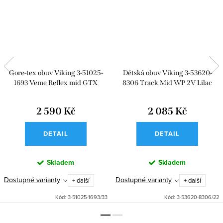
Gore-tex obuv Viking 3-51025-
Dětská obuv Viking 3-53620-
1693 Veme Reflex mid GTX
8306 Track Mid WP 2V Lilac
Purple
2 590 Kč
2 085 Kč
DETAIL
DETAIL
Skladem
Skladem
Dostupné varianty
Dostupné varianty
+ další
+ další
Kód:
3-51025-1693/33
Kód:
3-53620-8306/22