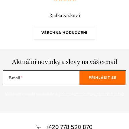
Radka Kršková
VŠECHNA HODNOCENÍ
Aktuální novinky a slevy na váš e-mail
E-mail
PŘIHLÁSIT SE
Vložením e-mailu souhlasíte s
podmínkami ochrany osobních údajů
Z
á
+420 778 520 870