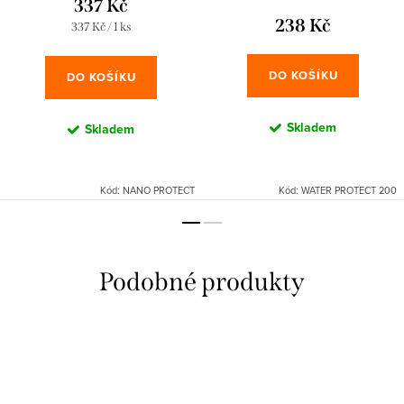
337 Kč
238 Kč
Měrná
337 Kč / 1 ks
cena:
DO KOŠÍKU
DO KOŠÍKU
Skladem
Skladem
Kód:
NANO PROTECT
Kód:
WATER PROTECT 200