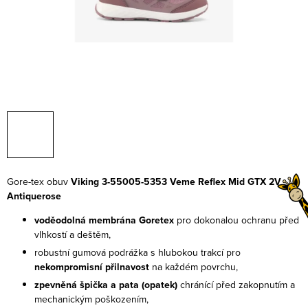
Gore-tex obuv
Viking 3-55005-5353 Veme Reflex Mid GTX 2V
Antiquerose
voděodolná membrána Goretex
pro dokonalou ochranu před
vlhkostí a deštěm,
robustní gumová podrážka s hlubokou trakcí pro
nekompromisní přilnavost
na každém povrchu,
zpevněná špička a pata (opatek)
chránící před zakopnutím a
mechanickým poškozením,