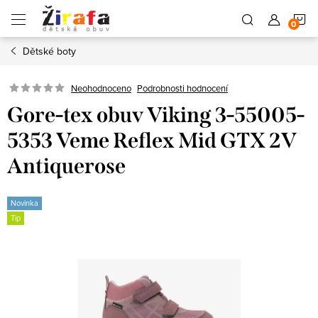
Přejít
N
na
obsah
Dětské boty
K
Neohodnoceno
Podrobnosti hodnocení
Gore-tex obuv Viking 3-55005-
5353 Veme Reflex Mid GTX 2V
Antiquerose
Novinka
Tip