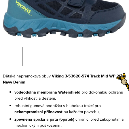
Dětská nepremokavá obuv
Viking 3-53620-574 Track Mid WP 2V
Navy Denim
voděodolná membrána Watershield
pro dokonalou ochranu
před vlhkostí a deštěm,
robustní gumová podrážka s hlubokou trakcí pro
nekompromisní přilnavost
na každém povrchu,
zpevněná špička a pata (opatek)
chránící před zakopnutím a
mechanickým poškozením,