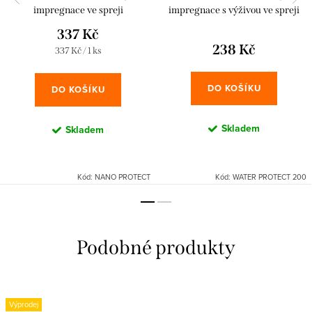
impregnace ve spreji
impregnace s výživou ve spreji
337 Kč
238 Kč
Měrná
337 Kč / 1 ks
cena:
DO KOŠÍKU
DO KOŠÍKU
Skladem
Skladem
Kód:
NANO PROTECT
Kód:
WATER PROTECT 200
Výprodej