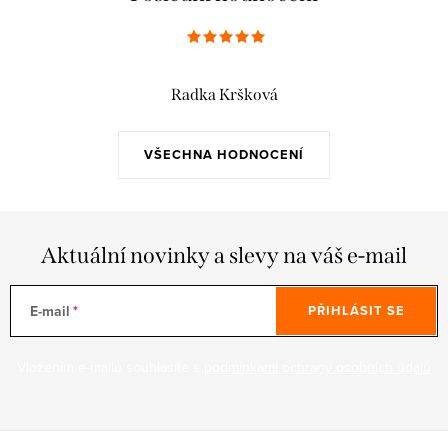
Radka Kršková
VŠECHNA HODNOCENÍ
Aktuální novinky a slevy na váš e-mail
E-mail
PŘIHLÁSIT SE
Vložením e-mailu souhlasíte s
podmínkami ochrany osobních údajů
Z