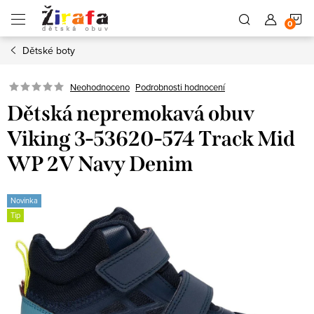
Přejít
N
na
obsah
Dětské boty
K
Neohodnoceno
Podrobnosti hodnocení
Dětská nepremokavá obuv
Viking 3-53620-574 Track Mid
WP 2V Navy Denim
Novinka
Tip