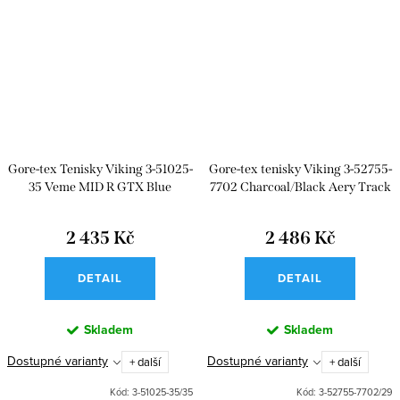
Gore-tex Tenisky Viking 3-51025-
Gore-tex tenisky Viking 3-52755-
35 Veme MID R GTX Blue
7702 Charcoal/Black Aery Track
Mid F GTX
2 435 Kč
2 486 Kč
DETAIL
DETAIL
Skladem
Skladem
Dostupné varianty
Dostupné varianty
+ další
+ další
Kód:
3-51025-35/35
Kód:
3-52755-7702/29