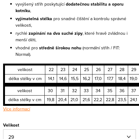
vyvýšený střih poskytující
dodatečnou stabilitu a oporu
kotníku
,
vyjímatelná stélka
pro snadné čištění a kontrolu správné
velikosti,
rychlé
zapínání na dva suché zipy
, které hravě zvládnou i
menší děti,
vhodné pro
středně širokou nohu
(normální střih / FIT:
Normal).
velikost
22
23
24
25
26
27
28
29
délka stélky v cm
14,1
14,6
15,5
16,2
17,0
17,7
18,4
19,0
velikost
30
31
32
33
34
35
36
37
délka stélky v cm
19,8
20,4
21,0
21,6
22,2
22,8
23,5
24,1
Více informací
Velikost