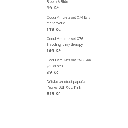
Bloom & Ride
99 Kč
Coqui Amuletz set 074 Its a
mans world
149 Kč
Coqui Amuletz set 076
Traveling is my therapy
149 Kč
Coqui Amuletz set 090 See
you at sea
99 Kč
Dětské barefoot papuče
Pegres SBF 06U Pink
615 Kč