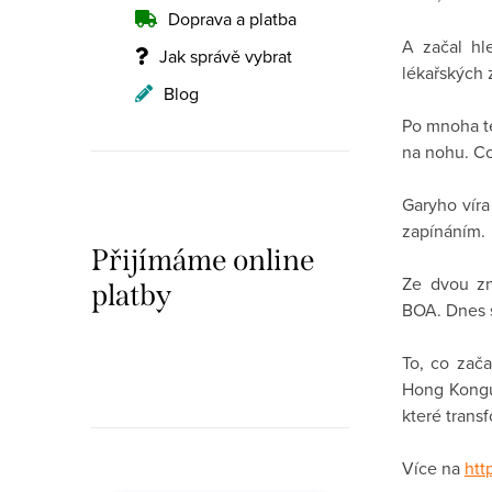
n
Doprava a platba
A začal hl
n
Jak správě vybrat
lékařských 
í
Blog
Po mnoha t
p
na nohu. Co
a
Garyho víra
n
zapínáním.
Přijímáme online
e
Ze dvou zn
platby
l
BOA. Dnes s
To, co zača
Hong Kongu,
které trans
Více na
htt