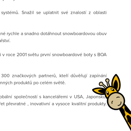
ystémů. Snažil se uplatnit své znalostí z oblasti
ožné rychle a snadno dotáhnout snowboardovou obuv
řství.
ili v roce 2001 světu první snowboardové boty s BOA
 300 značkových partnerů, kteří důvěřují zapínání
onných produktů po celém světě.
lobální společností s kancelářemi v USA, Japonsku,
t převratné , inovativní a vysoce kvalitní produkty.