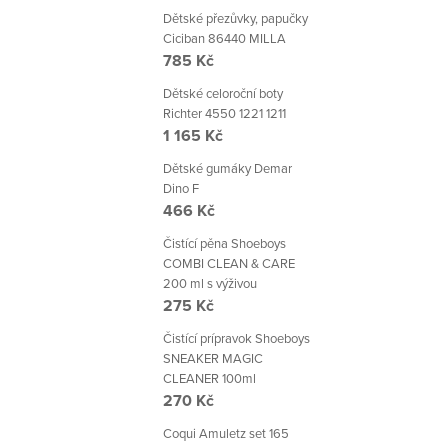
Dětské přezůvky, papučky
Ciciban 86440 MILLA
785 Kč
Dětské celoroční boty
Richter 4550 1221 1211
1 165 Kč
Dětské gumáky Demar
Dino F
466 Kč
Čistící pěna Shoeboys
COMBI CLEAN & CARE
200 ml s výživou
275 Kč
Čistící prípravok Shoeboys
SNEAKER MAGIC
CLEANER 100ml
270 Kč
Coqui Amuletz set 165