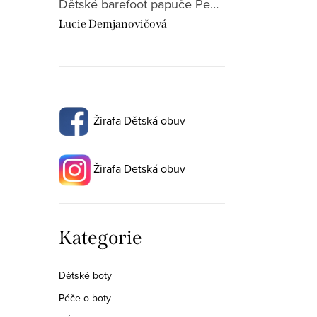
Dětské barefoot papuče Pegres BF 01 dinosaurus
Lucie Demjanovičová
Žirafa Dětská obuv
Žirafa Detská obuv
Přeskočit
Kategorie
kategorie
Dětské boty
Péče o boty