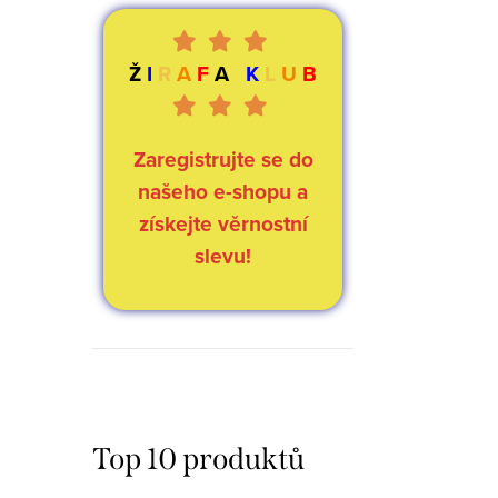
Ž
I
R
A
F
A
K
L
U
B
Zaregistrujte se do
našeho e-shopu a
získejte věrnostní
slevu!
Top 10 produktů