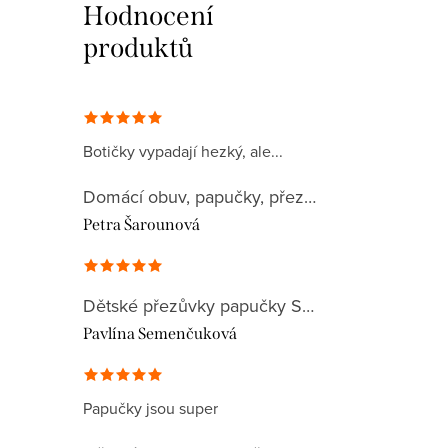
Hodnocení
produktů
Botičky vypadají hezký, ale...
Domácí obuv, papučky, přezůvky, plátěnky 032CA
Petra Šarounová
Dětské přezůvky papučky Superfit 1-000279-8090 BILL
Pavlína Semenčuková
Papučky jsou super