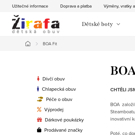
Přejít
Užitečné informace
Doprava a platba
Výměny, vratky a
na
obsah
Dětské boty
BOA Fit
Domů
P
BOA 
o
Dívčí obuv
Chlapecká obuv
s
CHT
Ě
LI JS
Péče o obuv
t
BOA založi
Výprodej
Steamboatu
r
inovativní k
Dárkové poukázky
a
Prodávané značky
Poté, co do