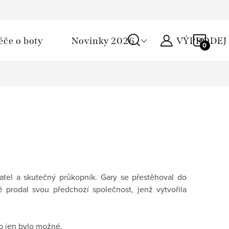
Podmínky ochrany osobních údajů
Žirafa klub
Kontakty
NÁKU
éče o boty
Novinky 2026
VÝPRODEJ
KOŠÍ
atel a skutečný průkopník. Gary se přestěhoval do
 prodal svou předchozí společnost, jenž vytvořila
to jen bylo možné.