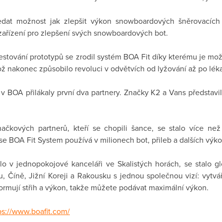
edat možnost jak zlepšit výkon snowboardových šněrovacích s
zařízení pro zlepšení svých snowboardových bot.
estování prototypů se zrodil systém BOA Fit díky kterému je m
ž nakonec způsobilo revoluci v odvětvích od lyžování až po léka
 v BOA přilákaly první dva partnery. Značky K2 a Vans představ
ačkových partnerů, kteří se chopili šance, se stalo více než
e BOA Fit System používá v milionech bot, přileb a dalších výk
lo v jednopokojové kanceláři ve Skalistých horách, se stalo g
 Číně, Jižní Koreji a Rakousku s jednou společnou vizí: vytváře
formují střih a výkon, takže můžete podávat maximální výkon.
ps://www.boafit.com/