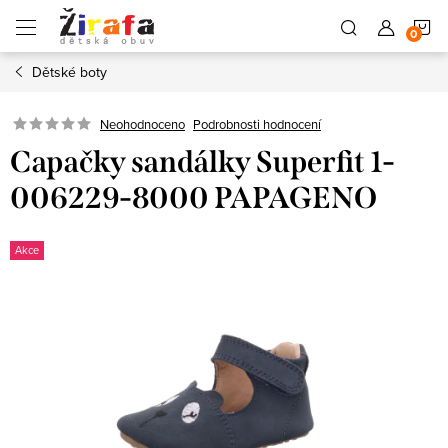
Přejít
N
na
obsah
Dětské boty
K
Neohodnoceno
Podrobnosti hodnocení
Capačky sandálky Superfit 1-
006229-8000 PAPAGENO
Akce