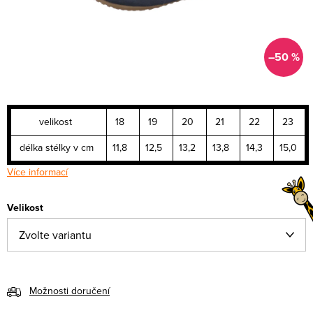
–50 %
velikost
18
19
20
21
22
23
délka stélky v cm
11,8
12,5
13,2
13,8
14,3
15,0
Více informací
Velikost
Možnosti doručení