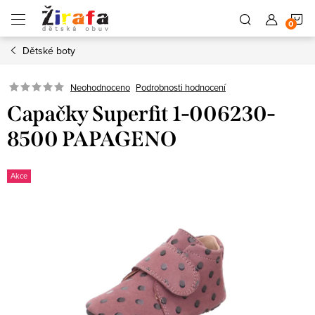
Přejít
N
na
obsah
Dětské boty
K
Neohodnoceno
Podrobnosti hodnocení
Capačky Superfit 1-006230-
8500 PAPAGENO
Akce