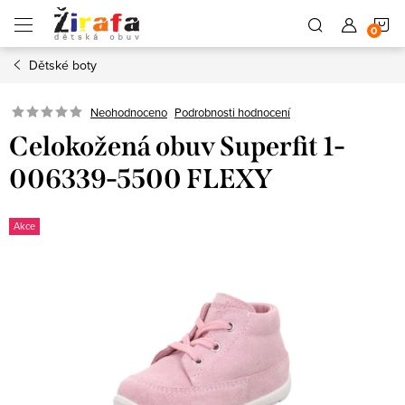
Přejít
N
na
obsah
Dětské boty
K
Neohodnoceno
Podrobnosti hodnocení
Celokožená obuv Superfit 1-
006339-5500 FLEXY
Akce