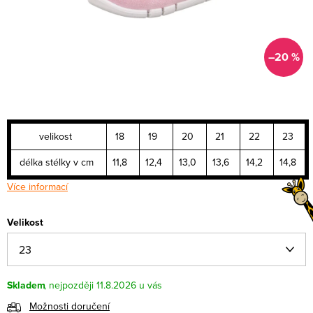
–20 %
velikost
18
19
20
21
22
23
délka stélky v cm
11,8
12,4
13,0
13,6
14,2
14,8
Více informací
Velikost
Skladem
11.8.2026
Možnosti doručení