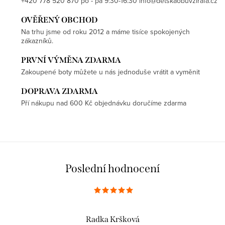
+420 778 520 870 po - pá 9:30-16:30 info@detskaobuvzirafa.cz
OVĚŘENÝ OBCHOD
Na trhu jsme od roku 2012 a máme tisíce spokojených
zákazníků.
PRVNÍ VÝMĚNA ZDARMA
Zakoupené boty můžete u nás jednoduše vrátit a vyměnit
DOPRAVA ZDARMA
Pří nákupu nad 600 Kč objednávku doručíme zdarma
Poslední hodnocení
Radka Kršková