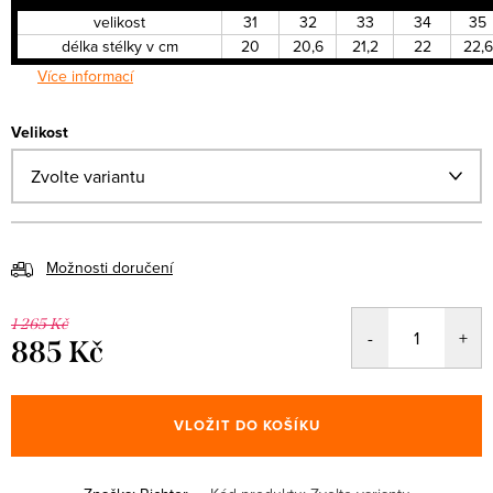
velikost
31
32
33
34
35
délka stélky v cm
20
20,6
21,2
22
22,6
Více informací
Velikost
Možnosti doručení
1 265 Kč
885 Kč
Měrná
cena:
VLOŽIT DO KOŠÍKU