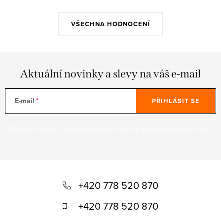
VŠECHNA HODNOCENÍ
Aktuální novinky a slevy na váš e-mail
E-mail
PŘIHLÁSIT SE
Vložením e-mailu souhlasíte s
podmínkami ochrany osobních údajů
Z
á
+420 778 520 870
p
+420 778 520 870
a