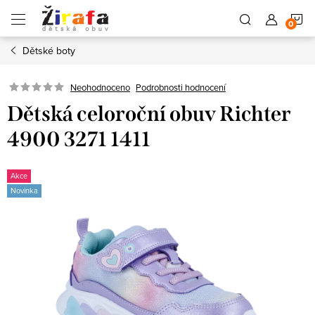
Přejít
N
na
obsah
Dětské boty
K
Neohodnoceno
Podrobnosti hodnocení
Dětská celoroční obuv Richter
4900 3271 1411
Akce
Novinka