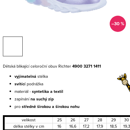
–30 %
Dětská blikající celoroční obuv Richter
4900 3271 1411
vyjímatelná
stélka
svítící
podrážka
materiál -
syntetika a textil
zapínání
na suchý zip
pro
středně širokou a širokou nohu
velikost
25
26
27
28
29
30
délka stélky v cm
16
16,6
17,2
17,9
18,5
19,