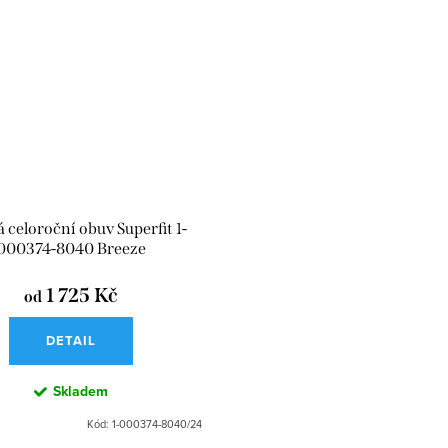
 celoroční obuv Superfit 1-
000374-8040 Breeze
1 725 Kč
od
DETAIL
Skladem
Kód:
1-000374-8040/24