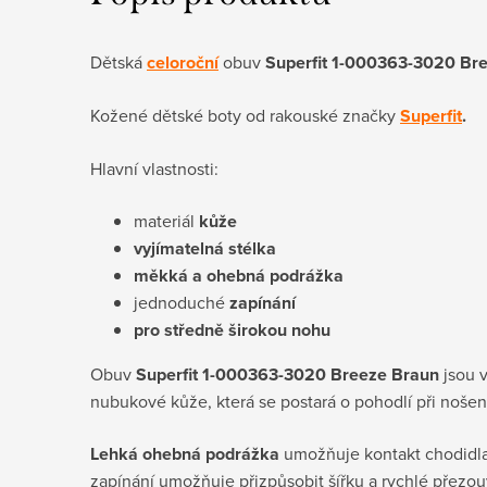
Dětská
celoroční
obuv
Superfit 1-000363-3020 Br
Kožené dětské boty od rakouské značky
Superfit
.
Hlavní vlastnosti:
materiál
kůže
vyjímatelná stélka
měkká a ohebná podrážka
jednoduché
zapínání
pro středně širokou nohu
Obuv
Superfit 1-000363-3020 Breeze
Braun
jsou 
nubukové kůže, která se postará o pohodlí při nošení
Lehká ohebná podrážka
umožňuje kontakt chodidl
zapínání umožňuje přizpůsobit šířku a rychlé přezo