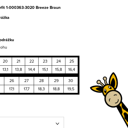
rfit 1-000363-3020 Breeze Braun
rážka
odrážku
nohu
20
21
22
23
24
25
13,1
13,8
14,4
15,1
15,8
16,4
26
27
28
29
30
17,1
17,7
18,3
18,8
19,5