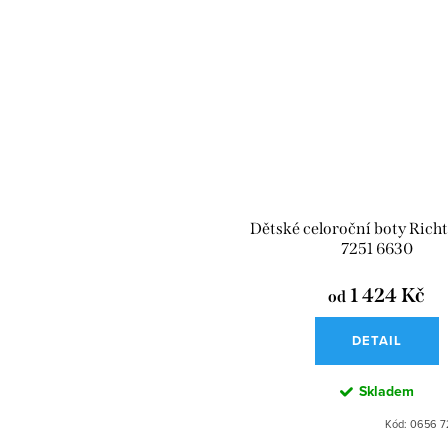
Dětské celoroční boty Rich
7251 6630
1 424 Kč
od
DETAIL
Skladem
Kód:
0656 7