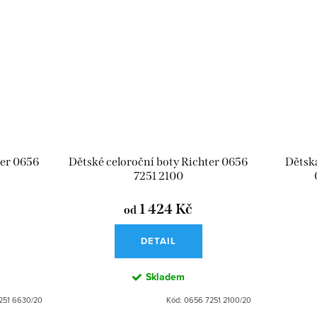
ter 0656
Dětské celoroční boty Richter 0656
Dětská
7251 2100
1 424 Kč
od
DETAIL
Skladem
251 6630/20
Kód:
0656 7251 2100/20