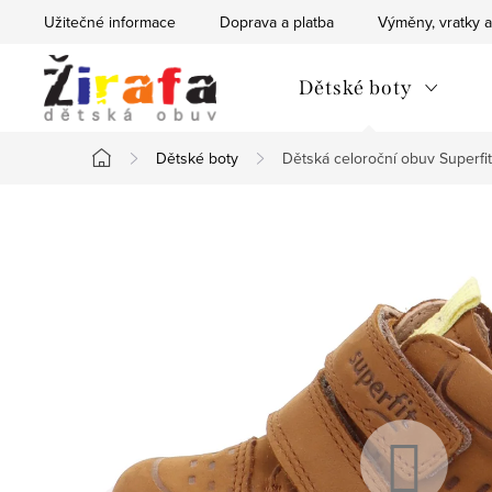
Přejít
Užitečné informace
Doprava a platba
Výměny, vratky a
na
obsah
Dětské boty
Dětské boty
Dětská celoroční obuv Superf
Domů