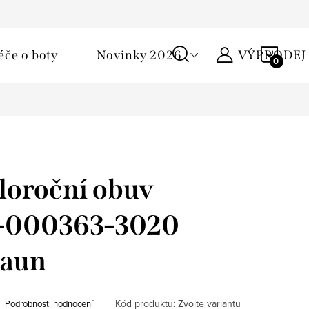
Podmínky ochrany osobních údajů
Žirafa klub
Kontakty
NÁKU
éče o boty
Novinky 2026
VÝPRODEJ
KOŠÍ
loroční obuv
 1-000363-3020
raun
Kód produktu:
Zvolte variantu
Podrobnosti hodnocení