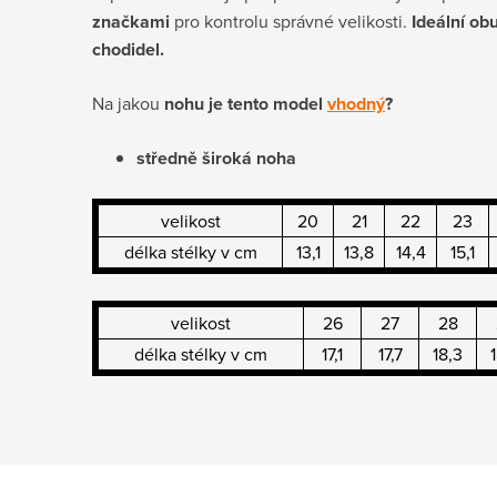
značkami
pro kontrolu správné velikosti.
Ideální ob
chodidel.
Na jakou
nohu je tento model
vhodný
?
středně široká noha
velikost
20
21
22
23
délka stélky v cm
13,1
13,8
14,4
15,1
velikost
26
27
28
délka stélky v cm
17,1
17,7
18,3