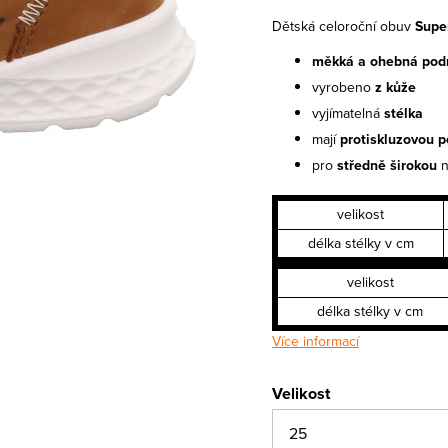
Dětská celoroční obuv
Supe
měkká a ohebná pod
vyrobeno
z kůže
vyjímatelná
stélka
mají
protiskluzovou p
pro
středně širokou
velikost
délka stélky v cm
velikost
délka stélky v cm
Více informací
Velikost