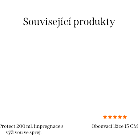
Související produkty
Protect 200 ml, impregnace s
Obouvací lžíce 15 CM
výživou ve spreji