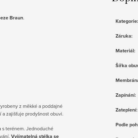
eeze Braun
.
Kategorie
Záruka
:
Materiál
:
Šířka obu
Membrán
Zapínání
:
vyrobeny z měkké a poddajné
Zateplení
:
 a zajišťuje prodyšnost obuvi.
Podle poh
a s terénem. Jednoduché
uvání.
Vyjímatelná stélka se