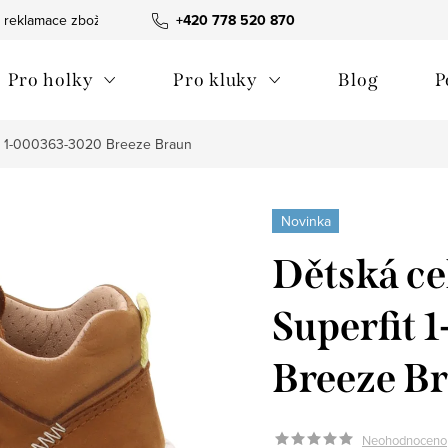
 reklamace zboží
Obchodní podmínky
+420 778 520 870
Reklamační pořádek
Pro holky
Pro kluky
Blog
P
it 1-000363-3020 Breeze Braun
Novinka
Dětská ce
Superfit
Breeze B
Neohodnoceno