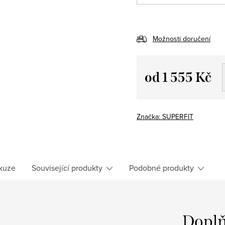
Možnosti doručení
od
1 555 Kč
Měrná
cena:
Značka:
SUPERFIT
kuze
Související produkty
Podobné produkty
Doplň