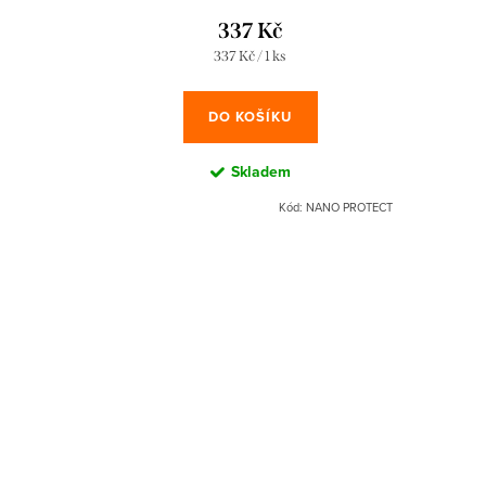
337 Kč
Měrná
337 Kč / 1 ks
cena:
DO KOŠÍKU
Skladem
Kód:
NANO PROTECT