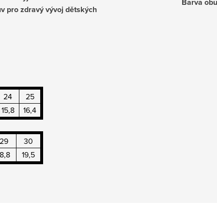
Barva obu
uv pro zdravý vývoj dětských
24
25
15,8
16,4
29
30
18,8
19,5