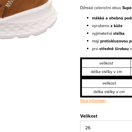
Dětská celoroční obuv
Supe
měkká a ohebná pod
vyrobeno
z kůže
vyjímatelná
stélka
mají
protiskluzovou p
pro
středně širokou
velikost
délka stélky v cm
velikost
délka stélky v cm
Více informací
Velikost