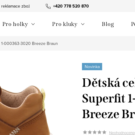
 reklamace zboží
Obchodní podmínky
+420 778 520 870
Reklamační pořádek
Pro holky
Pro kluky
Blog
P
it 1-000363-3020 Breeze Braun
Novinka
Dětská ce
Superfit
Breeze B
Neohodnoceno