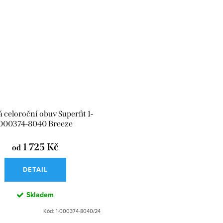
 celoroční obuv Superfit 1-
000374-8040 Breeze
1 725 Kč
od
DETAIL
Skladem
Kód:
1-000374-8040/24