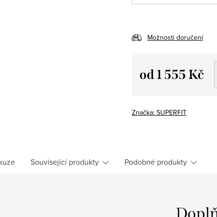
Možnosti doručení
od
1 555 Kč
Měrná
cena:
Značka:
SUPERFIT
kuze
Související produkty
Podobné produkty
Doplň