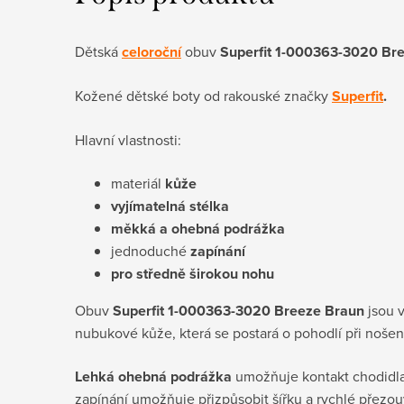
Dětská
celoroční
obuv
Superfit 1-000363-3020 Br
Kožené dětské boty od rakouské značky
Superfit
.
Hlavní vlastnosti:
materiál
kůže
vyjímatelná stélka
měkká a ohebná podrážka
jednoduché
zapínání
pro středně širokou nohu
Obuv
Superfit 1-000363-3020 Breeze
Braun
jsou 
nubukové kůže, která se postará o pohodlí při nošení
Lehká ohebná podrážka
umožňuje kontakt chodidl
zapínání umožňuje přizpůsobit šířku a rychlé přezo