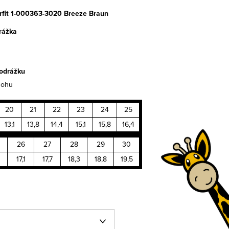
rfit 1-000363-3020 Breeze Braun
rážka
odrážku
nohu
20
21
22
23
24
25
13,1
13,8
14,4
15,1
15,8
16,4
26
27
28
29
30
17,1
17,7
18,3
18,8
19,5