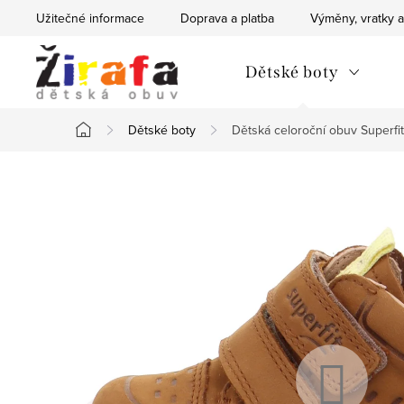
Přejít
Užitečné informace
Doprava a platba
Výměny, vratky a
na
obsah
Dětské boty
Dětské boty
Dětská celoroční obuv Superf
Domů