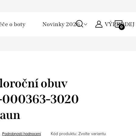
Podmínky ochrany osobních údajů
Žirafa klub
Kontakty
NÁKU
éče o boty
Novinky 2026
VÝPRODEJ
KOŠÍ
loroční obuv
 1-000363-3020
raun
Kód produktu:
Zvolte variantu
Podrobnosti hodnocení