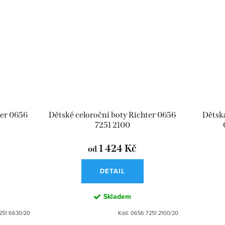
ter 0656
Dětské celoroční boty Richter 0656
Dětská
7251 2100
1 424 Kč
od
DETAIL
Skladem
251 6630/20
Kód:
0656 7251 2100/20