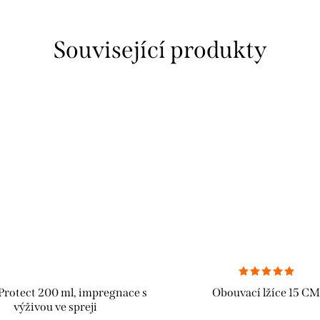
Související produkty
Protect 200 ml, impregnace s
Obouvací lžíce 15 CM
výživou ve spreji