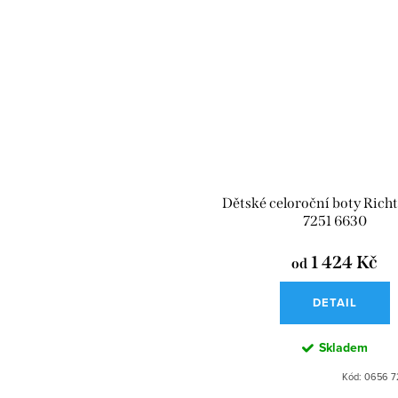
Dětské celoroční boty Rich
7251 6630
1 424 Kč
od
DETAIL
Skladem
Kód:
0656 7