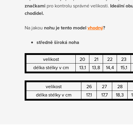
značkami
pro kontrolu správné velikosti.
Ideální ob
chodidel.
Na jakou
nohu je tento model
vhodný
?
středně široká noha
velikost
20
21
22
23
délka stélky v cm
13,1
13,8
14,4
15,1
velikost
26
27
28
délka stélky v cm
17,1
17,7
18,3