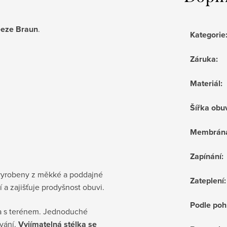
eeze Braun
.
Kategorie
Záruka
:
Materiál
:
Šířka obu
Membrán
Zapínání
:
vyrobeny z měkké a poddajné
Zateplení
:
 a zajišťuje prodyšnost obuvi.
Podle poh
a s terénem. Jednoduché
uvání.
Vyjímatelná stélka se