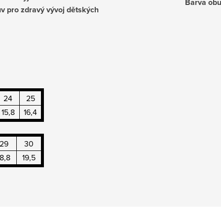
Barva obu
uv pro zdravý vývoj dětských
24
25
15,8
16,4
29
30
18,8
19,5