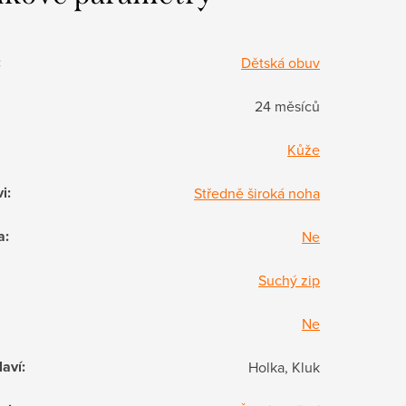
:
Dětská obuv
24 měsíců
Kůže
vi
:
Středně široká noha
a
:
Ne
Suchý zip
Ne
laví
:
Holka, Kluk