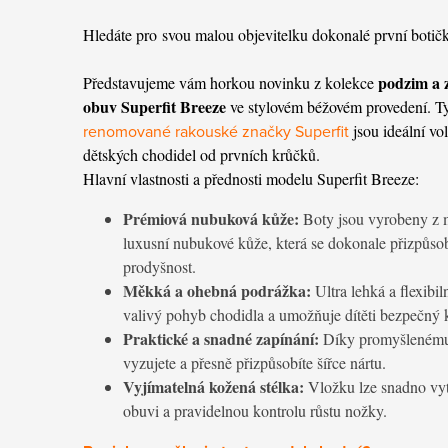
Hledáte pro svou malou objevitelku dokonalé první botič
podzim a 
Představujeme vám horkou novinku z kolekce
obuv Superfit Breeze
ve stylovém béžovém provedení. T
renomované rakouské značky Superfit
jsou ideální vo
dětských chodidel od prvních krůčků.
Hlavní vlastnosti a přednosti modelu Superfit Breeze:
Prémiová nubuková kůže:
Boty jsou vyrobeny z 
luxusní nubukové kůže, která se dokonale přizpůsob
prodyšnost.
Měkká a ohebná podrážka:
Ultra lehká a flexibi
valivý pohyb chodidla a umožňuje dítěti bezpečný 
Praktické a snadné zapínání:
Díky promyšlenému z
vyzujete a přesně přizpůsobíte šířce nártu.
Vyjímatelná kožená stélka:
Vložku lze snadno vyt
obuvi a pravidelnou kontrolu růstu nožky.