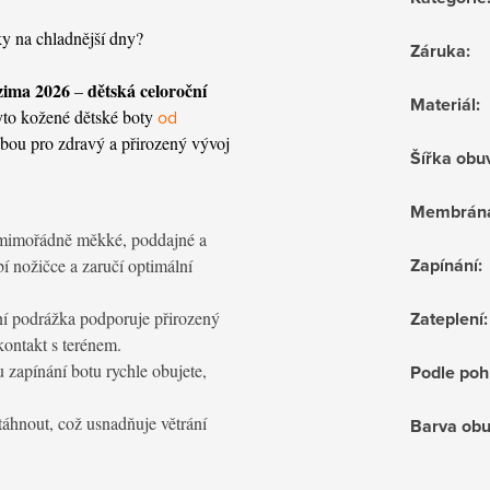
ky na chladnější dny?
Záruka
:
zima 2026
dětská celoroční
–
Materiál
:
yto kožené dětské boty
od
lbou pro zdravý a přirozený vývoj
Šířka obu
Membrán
mimořádně měkké, poddajné a
Zapínání
:
í nožičce a zaručí optimální
lní podrážka podporuje přirozený
Zateplení
:
kontakt s terénem.
apínání botu rychle obujete,
Podle poh
áhnout, což usnadňuje větrání
Barva obu