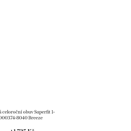
 celoroční obuv Superfit 1-
000374-8040 Breeze