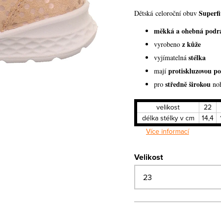
Superfi
Dětská celoroční obuv
měkká a ohebná podr
z kůže
vyrobeno
stélka
vyjímatelná
protiskluzovou p
mají
středně širokou
pro
no
velikost
22
délka stélky v cm
14,4
Více informací
Velikost