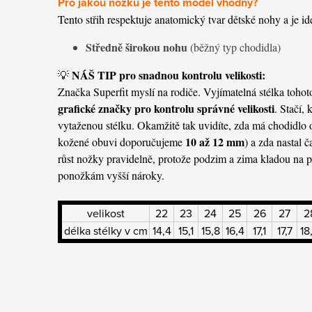
Pro jakou nožku je tento model vhodný?
Tento střih respektuje anatomický tvar dětské nohy a je id
Středně širokou nohu
(běžný typ chodidla)
NÁŠ TIP pro snadnou kontrolu velikosti:
💡
Značka Superfit myslí na rodiče. Vyjímatelná stélka toh
grafické značky pro kontrolu správné velikosti
. Stačí,
vytaženou stélku. Okamžitě tak uvidíte, zda má chodidlo 
10 až 12 mm
kožené obuvi doporučujeme
) a zda nastal č
růst nožky pravidelně, protože podzim a zima kladou na pr
ponožkám vyšší nároky.
velikost
22
23
24
25
26
27
2
délka stélky v cm
14,4
15,1
15,8
16,4
17,1
17,7
18