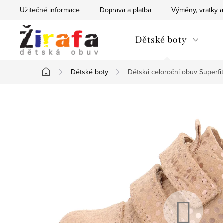
Přejít
Užitečné informace
Doprava a platba
Výměny, vratky a
na
obsah
Dětské boty
Dětské boty
Dětská celoroční obuv Superf
Domů