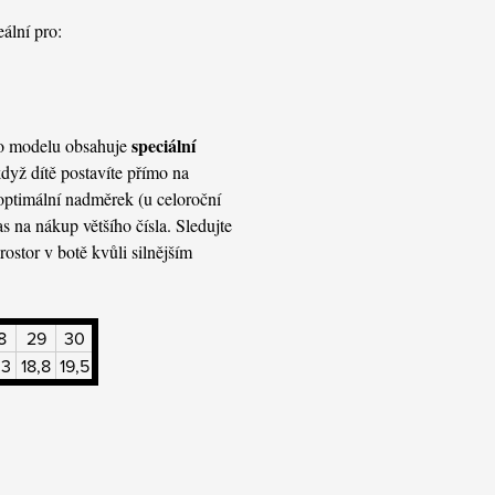
eální pro:
speciální
oto modelu obsahuje
 když dítě postavíte přímo na
optimální nadměrek (u celoroční
as na nákup většího čísla. Sledujte
ostor v botě kvůli silnějším
8
29
30
,3
18,8
19,5