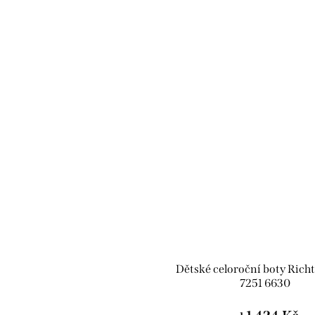
Dětské celoroční boty Rich
7251 6630