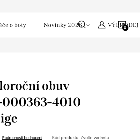
Podmínky ochrany osobních údajů
Žirafa klub
Kontakty
NÁKU
éče o boty
Novinky 2026
VÝPRODEJ
KOŠÍ
loroční obuv
 1-000363-4010
ige
Kód produktu:
Zvolte variantu
Podrobnosti hodnocení