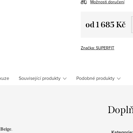
Možnosti doručení
od
1 685 Kč
Měrná
cena:
Značka:
SUPERFIT
kuze
Související produkty
Podobné produkty
Doplň
 Beige
.
Kategorie