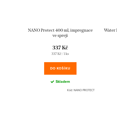
NANO Protect 400 ml, impregnace
Water 
ve spreji
337 Kč
Měrná
337 Kč / 1 ks
cena:
DO KOŠÍKU
Skladem
Kód:
NANO PROTECT