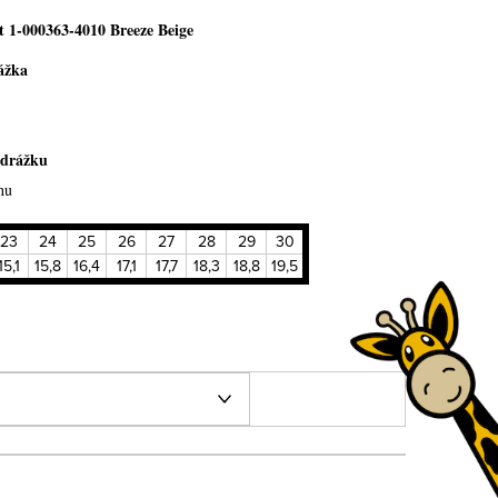
t 1-000363-4010 Breeze Beige
ážka
odrážku
hu
23
24
25
26
27
28
29
30
15,1
15,8
16,4
17,1
17,7
18,3
18,8
19,5