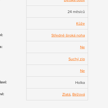
24 měsíců
Kůže
vi
:
Středně široká noha
a
:
Ne
Suchý zip
Ne
laví
:
Holka
vi
:
Zlatá
,
Béžová