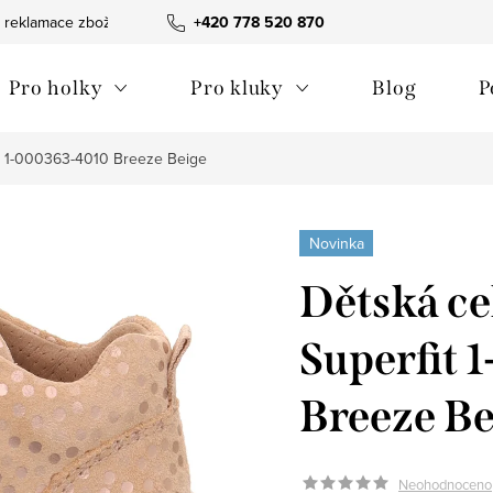
 reklamace zboží
Obchodní podmínky
+420 778 520 870
Reklamační pořádek
Pro holky
Pro kluky
Blog
P
it 1-000363-4010 Breeze Beige
Novinka
Dětská ce
Superfit
Breeze Be
Neohodnoceno