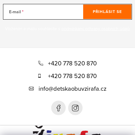
E-mail
PŘIHLÁSIT SE
Vložením e-mailu souhlasíte s
podmínkami ochrany osobních údajů
Z
á
+420 778 520 870
p
+420 778 520 870
a
info
@
detskaobuvzirafa.cz
t
í