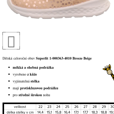
Superfit 1-000363-4010 Breeze Beige
Dětská celoroční obuv
měkká a ohebná podrážka
z kůže
vyrobeno
stélka
vyjímatelná
protiskluzovou podrážku
mají
středně širokou
pro
nohu
velikost
22
23
24
25
26
27
28
29
3
délka stélky v cm
14,4
15,1
15,8
16,4
17,1
17,7
18,3
18,8
19,