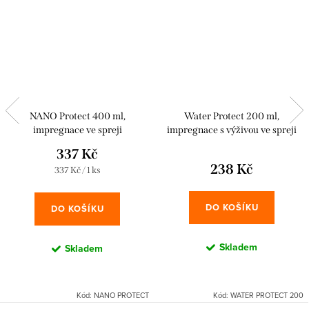
NANO Protect 400 ml,
Water Protect 200 ml,
impregnace ve spreji
impregnace s výživou ve spreji
337 Kč
238 Kč
Měrná
337 Kč / 1 ks
cena:
DO KOŠÍKU
DO KOŠÍKU
Skladem
Skladem
Kód:
NANO PROTECT
Kód:
WATER PROTECT 200