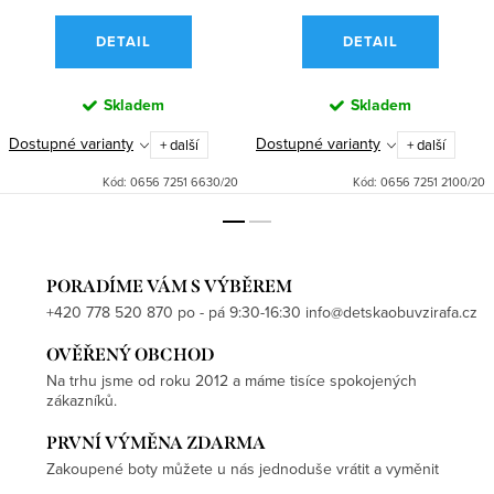
DETAIL
DETAIL
Skladem
Skladem
Dostupné varianty
Dostupné varianty
+ další
+ další
Kód:
0656 7251 6630/20
Kód:
0656 7251 2100/20
PORADÍME VÁM S VÝBĚREM
+420 778 520 870 po - pá 9:30-16:30 info@detskaobuvzirafa.cz
OVĚŘENÝ OBCHOD
Na trhu jsme od roku 2012 a máme tisíce spokojených
zákazníků.
PRVNÍ VÝMĚNA ZDARMA
Zakoupené boty můžete u nás jednoduše vrátit a vyměnit