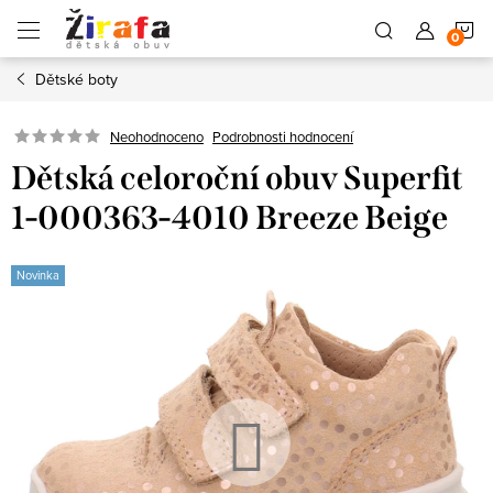
Přejít
N
na
obsah
Dětské boty
K
Neohodnoceno
Podrobnosti hodnocení
Dětská celoroční obuv Superfit
1-000363-4010 Breeze Beige
Novinka