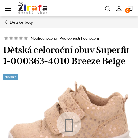
Přejít
N
na
obsah
Dětské boty
K
Neohodnoceno
Podrobnosti hodnocení
Dětská celoroční obuv Superfit
1-000363-4010 Breeze Beige
Novinka