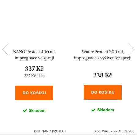
NANO Protect 400 ml,
Water Protect 200 ml,
impregnace ve spreji
impregnace s výživou ve spreji
337 Kč
238 Kč
Měrná
337 Kč / 1 ks
cena:
DO KOŠÍKU
DO KOŠÍKU
Skladem
Skladem
Kód:
NANO PROTECT
Kód:
WATER PROTECT 200