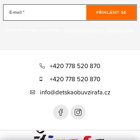
E-mail
PŘIHLÁSIT SE
Vložením e-mailu souhlasíte s
podmínkami ochrany osobních údajů
Z
á
+420 778 520 870
p
+420 778 520 870
a
info
@
detskaobuvzirafa.cz
t
í