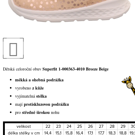
Superfit 1-000363-4010 Breeze Beige
Dětská celoroční obuv
měkká a ohebná podrážka
z kůže
vyrobeno
stélka
vyjímatelná
protiskluzovou podrážku
mají
středně širokou
pro
nohu
velikost
22
23
24
25
26
27
28
29
3
délka stélky v cm
14,4
15,1
15,8
16,4
17,1
17,7
18,3
18,8
19,