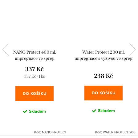
NANO Protect 400 ml,
Water Protect 200 ml,
impregnace ve spreji
impregnace s výživou ve spreji
337 Kč
238 Kč
Měrná
337 Kč / 1 ks
cena:
DO KOŠÍKU
DO KOŠÍKU
Skladem
Skladem
Kód:
NANO PROTECT
Kód:
WATER PROTECT 200