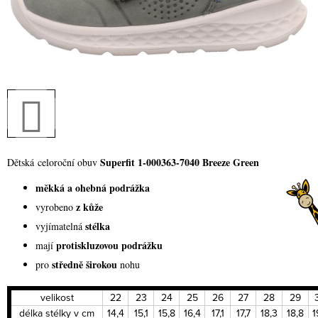
Superfit 1-000363-7040 Breeze Green
Dětská celoroční obuv
měkká a ohebná podrážka
z kůže
vyrobeno
stélka
vyjímatelná
protiskluzovou podrážku
mají
středně širokou
pro
nohu
velikost
22
23
24
25
26
27
28
29
délka stélky v cm
14,4
15,1
15,8
16,4
17,1
17,7
18,3
18,8
1