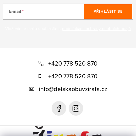
E-mail
PŘIHLÁSIT SE
Vložením e-mailu souhlasíte s
podmínkami ochrany osobních údajů
Z
á
+420 778 520 870
p
+420 778 520 870
a
info
@
detskaobuvzirafa.cz
t
í