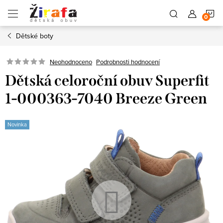
Přejít
N
na
obsah
Dětské boty
K
Neohodnoceno
Podrobnosti hodnocení
Dětská celoroční obuv Superfit
1-000363-7040 Breeze Green
Novinka