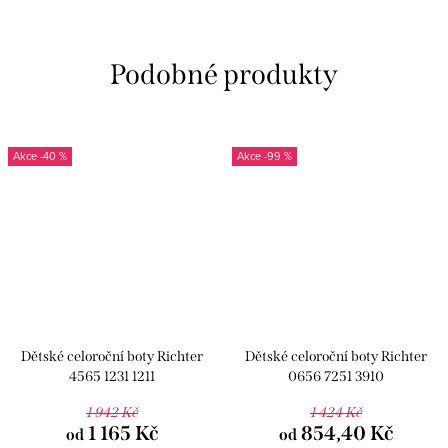
-40 %
-99 %
Dětské celoroční boty Richter
Dětské celoroční boty Richter
4565 1231 1211
0656 7251 3910
1 942 Kč
1 424 Kč
1 165 Kč
854,40 Kč
od
od