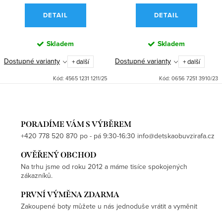
DETAIL
DETAIL
Skladem
Skladem
Dostupné varianty
Dostupné varianty
+ další
+ další
Kód:
4565 1231 1211/25
Kód:
0656 7251 3910/23
PORADÍME VÁM S VÝBĚREM
+420 778 520 870 po - pá 9:30-16:30 info@detskaobuvzirafa.cz
OVĚŘENÝ OBCHOD
Na trhu jsme od roku 2012 a máme tisíce spokojených
zákazníků.
PRVNÍ VÝMĚNA ZDARMA
Zakoupené boty můžete u nás jednoduše vrátit a vyměnit