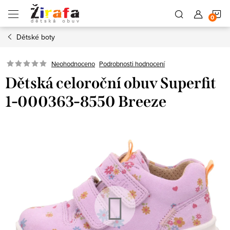
Přejít
N
na
obsah
Dětské boty
K
Neohodnoceno
Podrobnosti hodnocení
Dětská celoroční obuv Superfit
1-000363-8550 Breeze