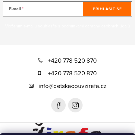
E-mail
PŘIHLÁSIT SE
Vložením e-mailu souhlasíte s
podmínkami ochrany osobních údajů
Z
á
+420 778 520 870
p
+420 778 520 870
a
info
@
detskaobuvzirafa.cz
t
í