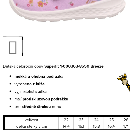
Dětská celoroční obuv
Superfit 1-000363-8550 Breeze
měkká a ohebná podrážka
vyrobeno
z kůže
vyjímatelná
stélka
mají
protiskluzovou podrážku
pro
středně širokou
nohu
velikost
22
23
24
25
26
délka stélky v cm
14,4
15,1
15,8
16,4
17,1