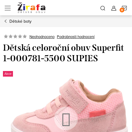
Přejít
N
na
obsah
Dětské boty
K
Neohodnoceno
Podrobnosti hodnocení
Dětská celoroční obuv Superfit
1-000781-5500 SUPIES
Akce