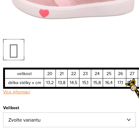
velikost
20
21
22
23
24
25
26
27
délka stélky v cm
13,2
13,8
14,5
15,1
15,8
16,4
17,1
17,8
Více informací
Velikost